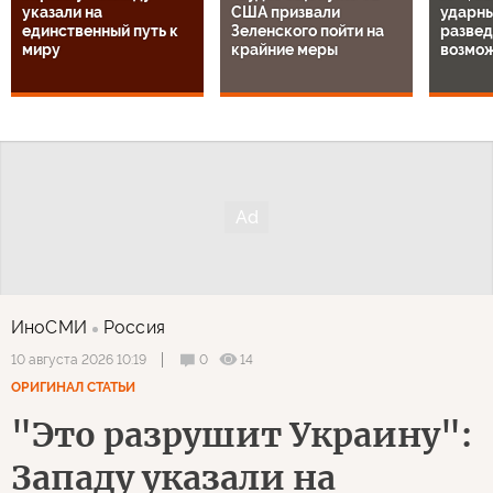
указали на
США призвали
ударны
единственный путь к
Зеленского пойти на
разве
миру
крайние меры
возмо
ИноСМИ
Россия
0
14
10 августа 2026 10:19
ОРИГИНАЛ СТАТЬИ
"Это разрушит Украину":
Западу указали на