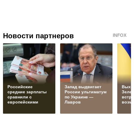
Новости партнеров
INFOX
Российские
Запад выдвигает
Выхо
средние зарплаты
России ультиматум
Зелен
сравнили с
по Украине —
встре
европейскими
Лавров
возм