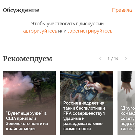
Обсуждение
Правила
Чтобы участвовать в дискуссии
авторизуйтесь
или
зарегистрируйтесь
Рекомендуем
1
/
14
Россия внедряет на
танки беспилотники
"Друго
"Будет еще хуже": в
FPV, совершенствуя
команд
США призвали
ударные и
совету
Зеленского пойти на
разведывательные
подгот
крайние меры
возможности
тяжело