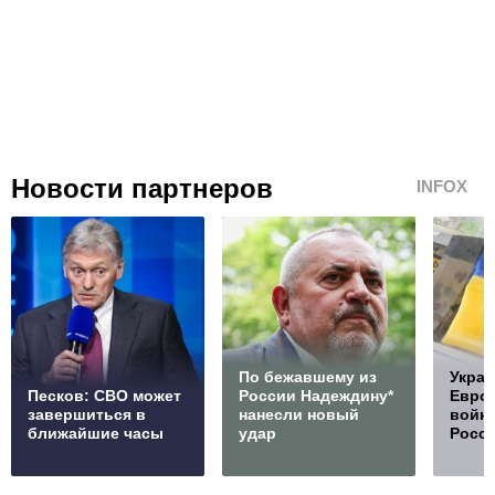
Новости партнеров
INFOX
По бежавшему из
Украи
Песков: СВО может
России Надеждину*
Европ
завершиться в
нанесли новый
войну
ближайшие часы
удар
Росс