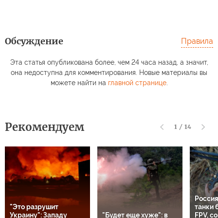
Обсуждение
Правила
Эта статья опубликована более, чем 24 часа назад, а значит,
она недоступна для комментирования. Новые материалы вы
можете найти на
главной странице
.
Рекомендуем
1
/
14
Россия
"Это разрушит
танки 
Украину": Западу
"Будет еще хуже": в
FPV, с