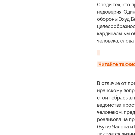
Среди тех, кто
недоверия. Один
обороны Эхуд Б
целесообразност
кардинальным о
человека, слова
Читайте также:
В отличие от п
иранскому вопро
стоит сбрасыват
ведомства прост
человеком, пре
реализовл на п
(Буги) Яалона и
диктуется личны