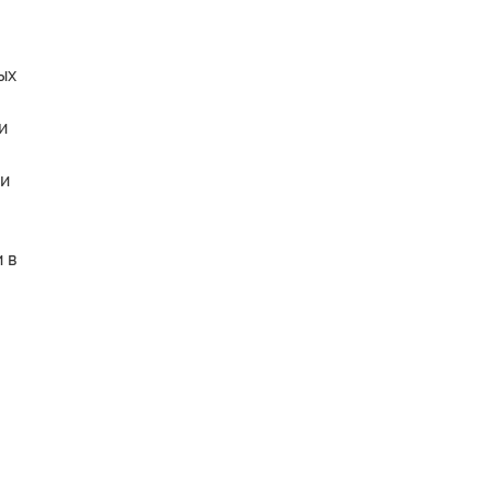
ых
и
ии
 в