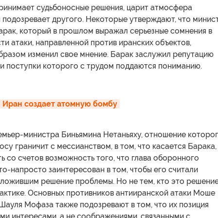
 принимает судьбоносные решения, царит атмосфера
 подозревает другого. Некоторые утверждают, что минис
арак, который в прошлом выражал серьезные сомнения в
и атаки, направленной против иранских объектов,
бразом изменил свое мнение. Барак заслужил репутацию
 и поступки которого с трудом поддаются пониманию.
 
Иран создает атомную бомбу
ремьер-министра Биньямина Нетаньяху, отношение которог
су граничит с мессианством, в том, что касается Барака,
ь со счетов возможность того, что глава оборонного
о-напросто заинтересован в том, чтобы его считали
дложившим решение проблемы. Но не тем, кто это решени
рактике. Основных противников антииранской атаки Моше
 Шауля Мофаза также подозревают в том, что их позиция
ми интересами, а не соображениями, связанными с