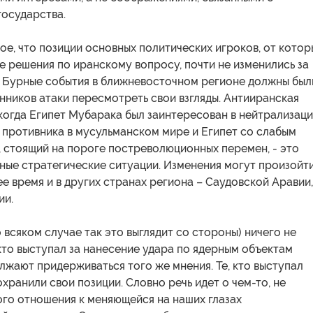
государства.
е, что позиции основных политических игроков, от котор
е решения по иранскому вопросу, почти не изменились за
. Бурные события в ближневосточном регионе должны был
нников атаки пересмотреть свои взгляды. Антииранская
 когда Египет Мубарака был заинтересован в нейтрализац
 противника в мусульманском мире и Египет со слабым
 стоящий на пороге постреволюционных перемен, - это
ные стратегические ситуации. Изменения могут произойти
 время и в других странах региона – Саудовской Аравии,
ии.
о всяком случае так это выглядит со стороны) ничего не
 кто выступал за нанесение удара по ядерным объектам
лжают придерживаться того же мнения. Те, кто выступал
охранили свои позиции. Словно речь идет о чем-то, не
го отношения к меняющейся на наших глазах