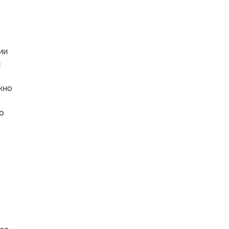
ии
й
жно
о