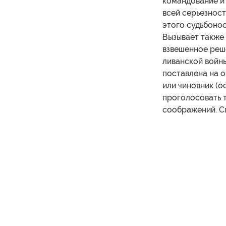
командование и
всей серьезност
этого судьбоно
Вызывает также
взвешенное реше
ливанской войны
поставлена на о
или чиновник (о
проголосовать т
соображений. С