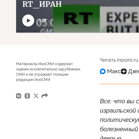
RT_ИРАН
1:29
Воспроизвести
видео
Читать inosmi.ru
Материалы ИноСМИ содержат
оценки исключительно зарубежных
СМИ и не отражают позицию
редакции ИноСМИ
Все, что вы 
израильской 
политическую
болезненный
дверью.