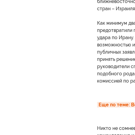
ближневосточно
стран – Израиля
Как минимум два
предотвратили 
удара по Ирану
возможностью и
публичных заявл
принять решение 
руководители сп
подобного рода
комиссией по р
Еще по теме: 
В
Никто не сомнев