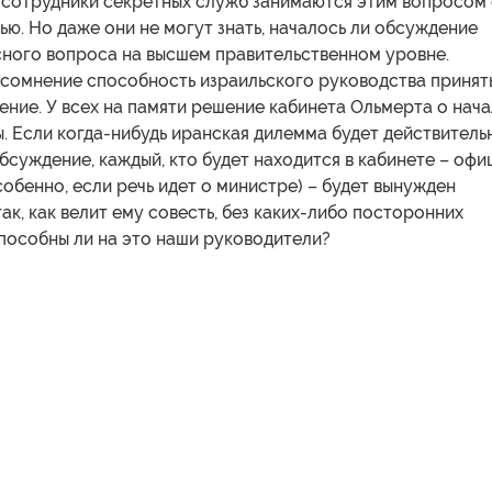
 сотрудники секретных служб занимаются этим вопросом
ью. Но даже они не могут знать, началось ли обсуждение
сного вопроса на высшем правительственном уровне.
 сомнение способность израильского руководства принят
ние. У всех на памяти решение кабинета Ольмерта о нач
. Если когда-нибудь иранская дилемма будет действитель
бсуждение, каждый, кто будет находится в кабинете – офи
собенно, если речь идет о министре) – будет вынужден
ак, как велит ему совесть, без каких-либо посторонних
пособны ли на это наши руководители?