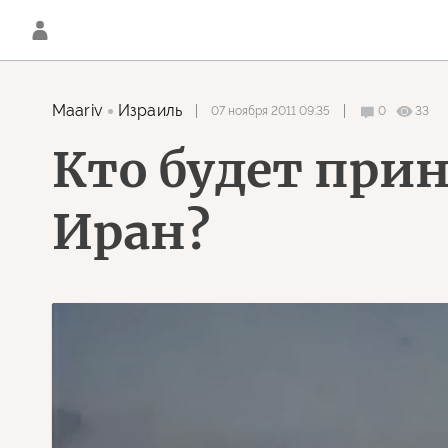
Maariv
Израиль
07 ноября 2011 09:35
0
33
Кто будет прин
Иран?