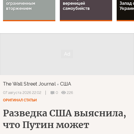
ограниченным
вереницей
Запад 
вторжением
самоубийств
Украи
The Wall Street Journal
США
0
226
07 августа 2026 22:02
ОРИГИНАЛ СТАТЬИ
Разведка США выяснила,
что Путин может