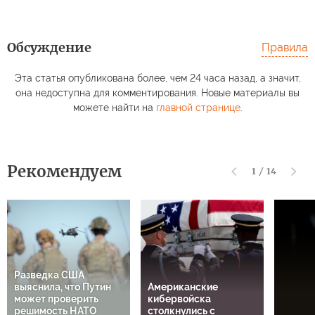
Обсуждение
Правила
Эта статья опубликована более, чем 24 часа назад, а значит,
она недоступна для комментирования. Новые материалы вы
можете найти на
главной странице
.
Рекомендуем
1
/
14
Разведка США
выяснила, что Путин
Американские
может проверить
кибервойска
решимость НАТО
столкнулись с