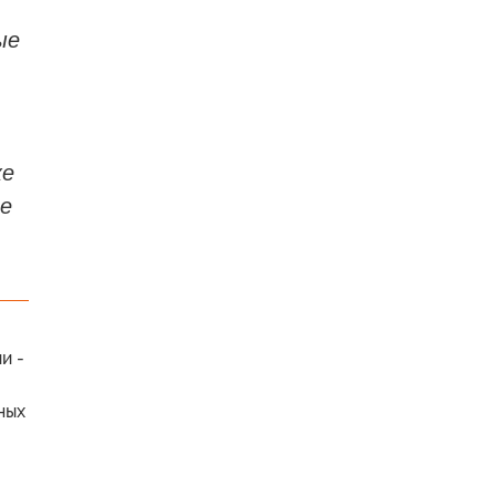
ые
же
ые
и -
ных