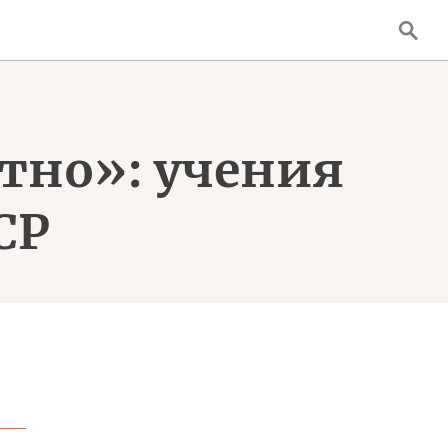
тно»: учения
СР