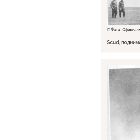
© Фото : Официал
Scud, подним