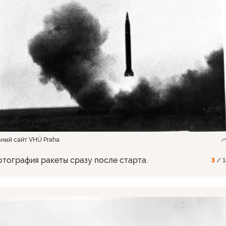
ьный сайт VHÚ Praha
отография ракеты сразу после старта.
3
/ 1