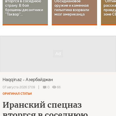
вторгся в соседнюю
Обсидиановое
"Оптим
страну. В бой
оружие и каменная
расска
брошены десантники
гильотина взорвали
правду
"Таквар"...
мозг американца
зоне С
Haqqin.az
Азербайджан
0
66
07 августа 2026 17:09
ОРИГИНАЛ СТАТЬИ
Иранский спецназ
вторгся в соседнюю