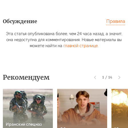
Обсуждение
Правила
Эта статья опубликована более, чем 24 часа назад, а значит,
В Польше водитель
Средняя пенсия
сломал руку
неработающих
Сравн
она недоступна для комментирования. Новые материалы вы
земляку, приняв его
превысила 35 тыс.
назв
можете найти на
главной странице
.
за украинца
в семи регионах
наде
Рекомендуем
1
/
14
Иранский спецназ