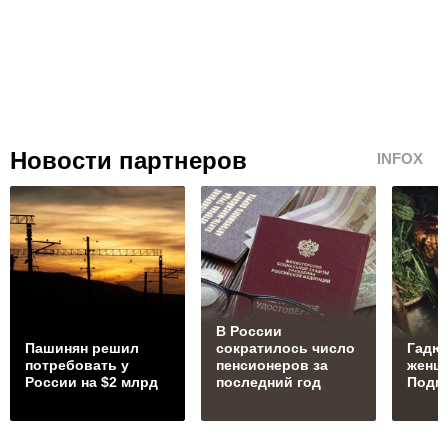
Новости партнеров
INFOX
В России
Пашинян рeшил
сократилось число
Гадюк
потребовать у
пенсионеров за
женщи
России на $2 млрд
последний год
Подм