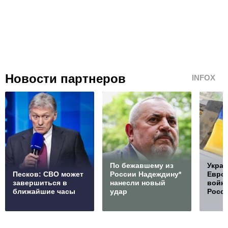
Новости партнеров
INFOX
По бежавшему из
Украи
Песков: СВО может
России Надеждину*
Европ
завершиться в
нанесли новый
войну
ближайшие часы
удар
Росс