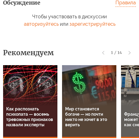
Обсуждение
Правила
Чтобы участвовать в дискуссии
авторизуйтесь
или
зарегистрируйтесь
Рекомендуем
1
/
14
Как распознать
Мир становится
психопата — восемь
богаче — но почти
Францу
тревожных признаков
никто не хочет в это
может 
назвали эксперты
верить
как сн