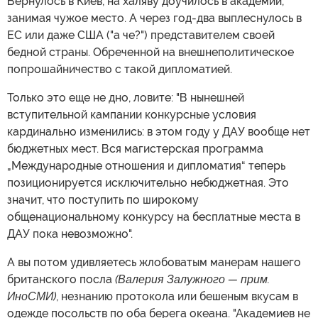
Вернулось в Киев, на халяву доучилось в академии,
занимая чужое место. А через год-два выплеснулось в
ЕС или даже США ("а че?") представителем своей
бедной страны. Обреченной на внешнеполитическое
попрошайничество с такой дипломатией.
Только это еще не дно, ловите: "В нынешней
вступительной кампании конкурсные условия
кардинально изменились: в этом году у ДАУ вообще нет
бюджетных мест. Вся магистерская программа
„Международные отношения и дипломатия“ теперь
позиционируется исключительно небюджетная. Это
значит, что поступить по широкому
общенациональному конкурсу на бесплатные места в
ДАУ пока невозможно".
А вы потом удивляетесь жлобоватым манерам нашего
британского посла
(Валерия Залужного — прим.
ИноСМИ)
, незнанию протокола или бешеным вкусам в
одежде посольств по оба берега океана. "Академиев не