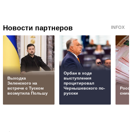
Новости партнеров
INFOX
Орбан в ходе
Выходка
выступления
Зеленского на
процитировал
встрече с Туском
Чернышевского по-
Росс
возмутила Польшу
русски
сним