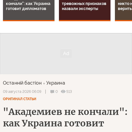
кончали": как Украина
тревожных признаков
никто н
готовит дипломатов
назвали эксперты
верить
Останнiй бастiон
Украина
0
513
09 августа 2026 06:09
ОРИГИНАЛ СТАТЬИ
"Академиев не кончали":
как Украина готовит