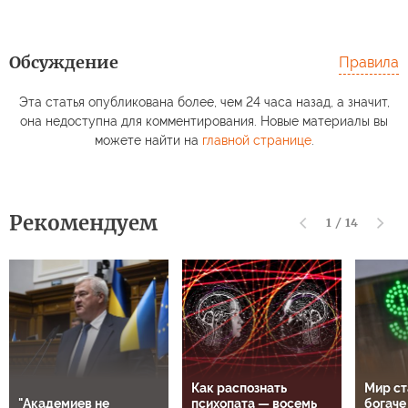
Обсуждение
Правила
Эта статья опубликована более, чем 24 часа назад, а значит,
она недоступна для комментирования. Новые материалы вы
можете найти на
главной странице
.
Рекомендуем
1
/
14
Как распознать
Мир ст
"Академиев не
психопата — восемь
богаче