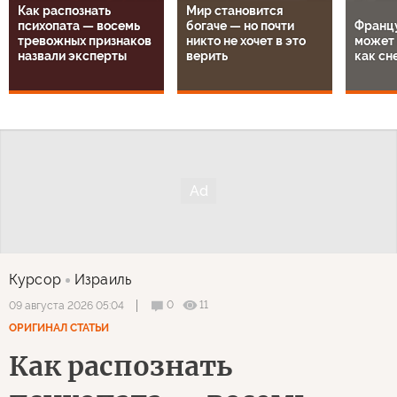
Как распознать
Мир становится
психопата — восемь
богаче — но почти
Францу
тревожных признаков
никто не хочет в это
может 
назвали эксперты
верить
как сн
Курсор
Израиль
0
11
09 августа 2026 05:04
ОРИГИНАЛ СТАТЬИ
Как распознать