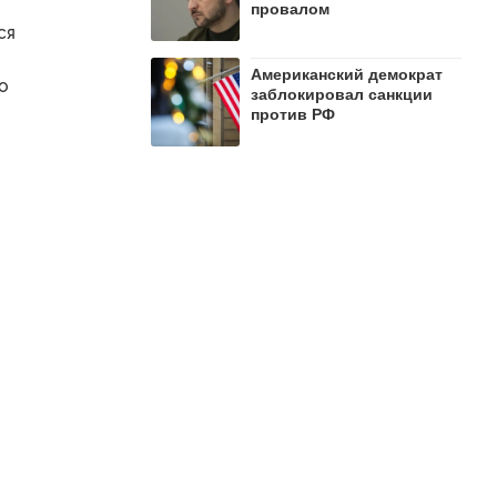
провалом
ся
Американский демократ
о
заблокировал санкции
против РФ