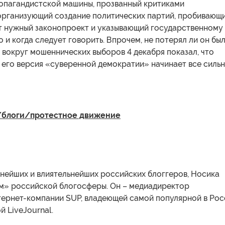
опагандистской машины, прозванный критиками
организующий создание политических партий, пробивающ
т нужный законопроект и указывающий государственному
о и когда следует говорить. Впрочем, не потерял ли он бы
 вокруг мошеннических выборов 4 декабря показал, что
 его версия «суверенной демократии» начинает все силь
блоги/протестное движение
рнейших и влиятельнейших российских блоггеров, Носика
м» российской блогосферы. Он – медиадиректор
тернет-компании SUP, владеющей самой популярной в Рос
 LiveJournal.