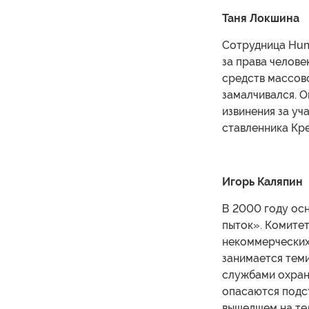
Таня Локшина
Сотрудница Huma
за права челове
средств массов
замалчивался. О
извинения за уч
ставленника Кр
Игорь Каляпин
В 2000 году ос
пыток». Комитет
некоммерческих 
занимается теми
службами охран
опасаются подст
вышедшем на тел