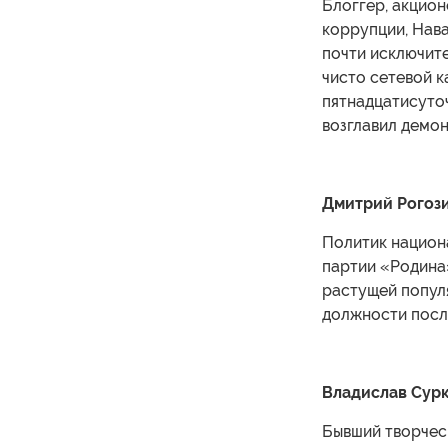
Блоггер, акцион
коррупции, Нава
почти исключит
чисто сетевой к
пятнадцатисуточ
возглавил демо
Дмитрий Рогоз
Политик национ
партии «Родина»
растущей попул
должности посл
Владислав Сур
Бывший творчес