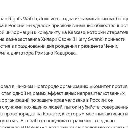
n Rights Watch, Локшина – одна из самых активных борц
ка в России. Ей удалось привлечь внимание общественност
ой информации к конфликту на Кавказе, который старател
на даже заставила Хилари Свонк (Hilary Swank) принести
астие в праздновании дня рождения президента Чечни,
емля, диктатора Рамзана Кадырова.
новал в Нижнем Новгороде организацию «Комитет против
 стал одной из самых эффективных неправительственных
организаций по защите прав человека в России; он
 случаями похищения людей, пыток и убийств, совершенн
ы правопорядка на Кавказе, к которым местные активисты
упаться. Его работа получила отражение в недавно
еканале НТВ фильме, который, как и следовало ожидать, 