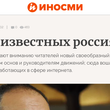
:02
0
483
 известных росс
ают вниманию читателей новый своеобразный
м основ и руководителям движений; сюда вош
аботающих в сфере интернета.