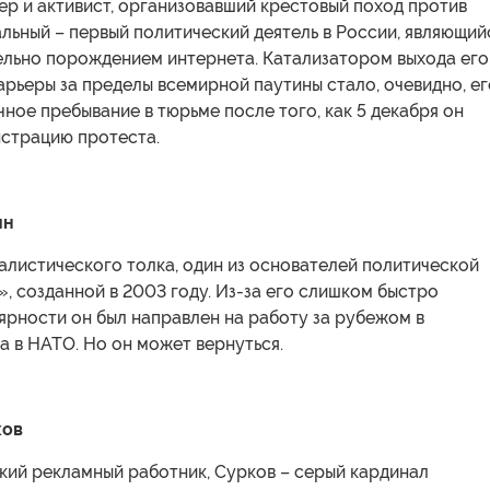
ер и активист, организовавший крестовый поход против
льный – первый политический деятель в России, являющий
ельно порождением интернета. Катализатором выхода его
арьеры за пределы всемирной паутины стало, очевидно, ег
ное пребывание в тюрьме после того, как 5 декабря он
нстрацию протеста.
ин
алистического толка, один из основателей политической
, созданной в 2003 году. Из-за его слишком быстро
ярности он был направлен на работу за рубежом в
а в НАТО. Но он может вернуться.
ков
кий рекламный работник, Сурков – серый кардинал