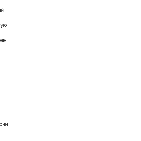
ий
лую
нее
сии