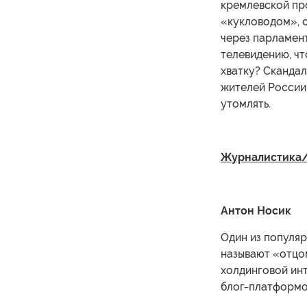
кремлевской пр
«кукловодом», 
через парламен
телевидению, чт
хватку? Скандал
жителей России
утомлять.
Журналистика/
Антон Носик
Один из популя
называют «отцо
холдинговой ин
блог-платформой