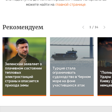
можете найти на
главной странице
.
Рекомендуем
1
/
14
Зеленский заявляет о
плачевном состоянии
Турция стала
тепловых
ограничивать
"Полны
электростанций
судоходство в Черном
Удары 
страны и опасается
море на фоне
Киеву 
прихода зимы
участившихся атак
немце