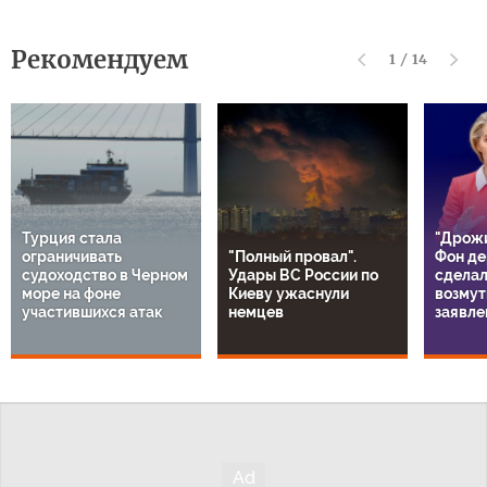
Рекомендуем
1
/
14
Турция стала
"Дрожи
ограничивать
"Полный провал".
Фон де
судоходство в Черном
Удары ВС России по
сдела
море на фоне
Киеву ужаснули
возмут
участившихся атак
немцев
заявле