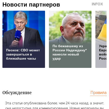
Новости партнеров
INFOX
По бежавшему из
Украи
Песков: СВО может
России Надеждину*
Европ
завершиться в
нанесли новый
войну
ближайшие часы
удар
Росс
Обсуждение
Правила
Эта статья опубликована более, чем 24 часа назад, а значит,
она недоступна для комментирования. Новые материалы вы