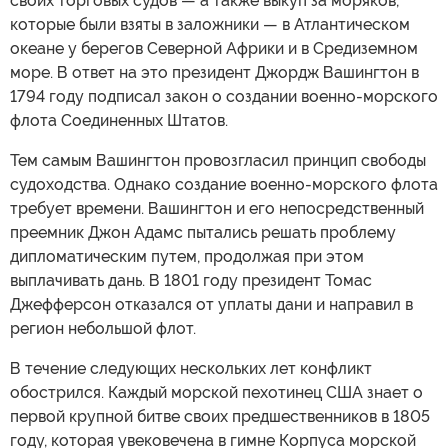
своих торговых судов — а также выкуп за моряков,
которые были взяты в заложники — в Атлантическом
океане у берегов Северной Африки и в Средиземном
море. В ответ на это президент Джордж Вашингтон в
1794 году подписал закон о создании военно-морского
флота Соединенных Штатов.
Тем самым Вашингтон провозгласил принцип свободы
судоходства. Однако создание военно-морского флота
требует времени. Вашингтон и его непосредственный
преемник Джон Адамс пытались решать проблему
дипломатическим путем, продолжая при этом
выплачивать дань. В 1801 году президент Томас
Джефферсон отказался от уплаты дани и направил в
регион небольшой флот.
В течение следующих нескольких лет конфликт
обострился. Каждый морской пехотинец США знает о
первой крупной битве своих предшественников в 1805
году, которая увековечена в гимне Корпуса морской