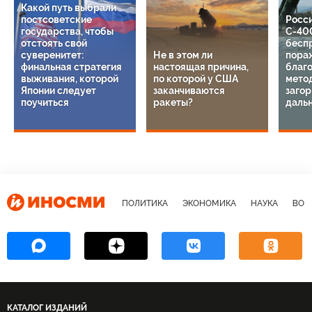
Обсуждение
Правила
Чтобы участвовать в дискуссии
авторизуйтесь
или
зарегистрируйтесь
Рекомендуем
1
/
14
Какой путь выбрали
постсоветские
Росс
государства, чтобы
С-40
отстоять свой
бесп
суверенитет:
Не в этом ли
пора
финальная стратегия
настоящая причина,
благ
выживания, которой
по которой у США
мето
Японии следует
заканчиваются
загор