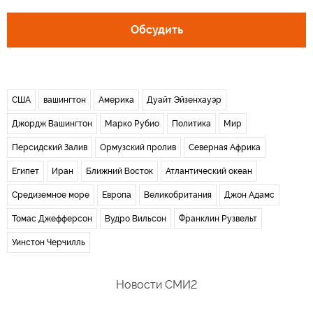
Обсудить
США
вашингтон
Америка
Дуайт Эйзенхауэр
Джордж Вашингтон
Марко Рубио
Политика
Мир
Персидский Залив
Ормузский пролив
Северная Африка
Египет
Иран
Ближний Восток
Атлантический океан
Средиземное море
Европа
Великобритания
Джон Адамс
Томас Джефферсон
Вудро Вильсон
Франклин Рузвельт
Уинстон Черчилль
Новости СМИ2