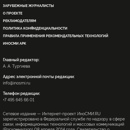
поучиться
ракеты?
даль
ПОЛИТИКА
ЭКОНОМИКА
НАУКА
ВОЕ
КАТАЛОГ ИЗДАНИЙ
ЗАРУБЕЖНЫЕ ЖУРНАЛИСТЫ
О ПРОЕКТЕ
РЕКЛАМОДАТЕЛЯМ
ПОЛИТИКА КОНФИДЕНЦИАЛЬНОСТИ
ПРАВИЛА ПРИМЕНЕНИЯ РЕКОМЕНДАТЕЛЬНЫХ ТЕХНОЛОГИЙ