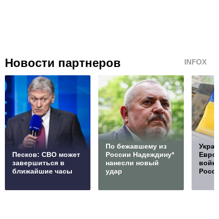
Новости партнеров
INFOX
По бежавшему из
Украи
Песков: СВО может
России Надеждину*
Европ
завершиться в
нанесли новый
войну
ближайшие часы
удар
Росс