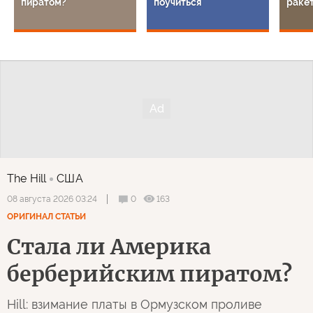
пиратом?
поучиться
раке
The Hill
США
0
163
08 августа 2026 03:24
ОРИГИНАЛ СТАТЬИ
Стала ли Америка
берберийским пиратом?
Hill: взимание платы в Ормузском проливе