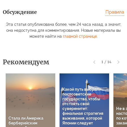
Обсуждение
Правила
Эта статья опубликована более, чем 24 часа назад, а значит,
она недоступна для комментирования. Новые материалы вы
можете найти на
главной странице
.
Рекомендуем
1
/
14
Какой путь выбрали
постсоветские
государства, чтобы
отстоять свой
суверенитет:
Не в 
финальная стратегия
наст
Стала ли Америка
выживания, которой
по к
берберийским
Японии следует
зака