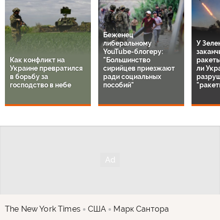
Беженец
либеральному
У Зеле
YouTube-блогеру:
заканч
Как конфликт на
"Большинство
ракеты 
Украине превратился
сирийцев приезжают
ли Укр
в борьбу за
ради социальных
разру
господство в небе
пособий"
"ракет
The New York Times
США
Марк Сантора