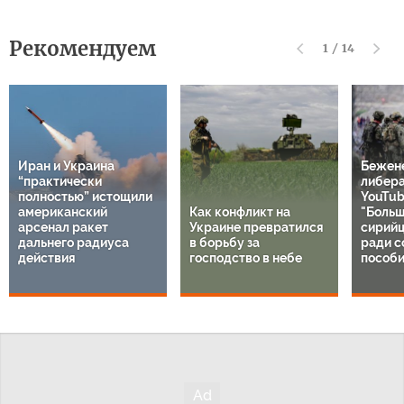
Рекомендуем
1
/
14
Иран и Украина
Бежен
“практически
либер
полностью” истощили
YouTub
американский
Как конфликт на
"Больш
арсенал ракет
Украине превратился
сирий
дальнего радиуса
в борьбу за
ради с
действия
господство в небе
пособи