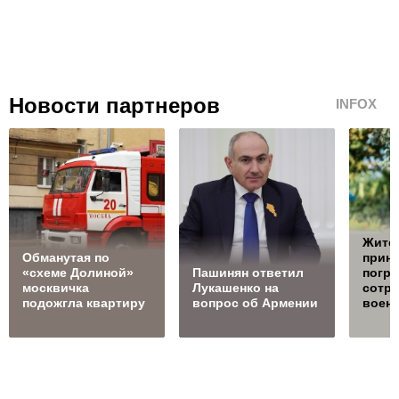
Новости партнеров
INFOX
Жите
Обманутая по
прин
«схеме Долиной»
Пашинян ответил
погра
москвичка
Лукашенко на
сотру
подожгла квартиру
вопрос об Армении
воен