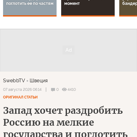
поглотить ее по частям
момент
банде
SwebbTV
Швеция
0
4410
07 августа 2026 06:14
ОРИГИНАЛ СТАТЬИ
Запад хочет раздробить
Россию на мелкие
государства и поглотить