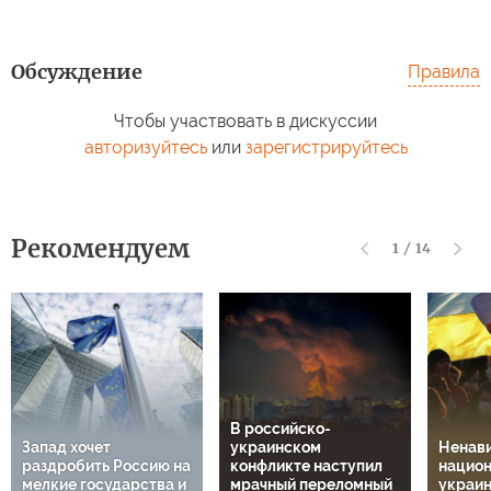
Обсуждение
Правила
Чтобы участвовать в дискуссии
авторизуйтесь
или
зарегистрируйтесь
Рекомендуем
1
/
14
В российско-
Запад хочет
украинском
Ненави
раздробить Россию на
конфликте наступил
национ
мелкие государства и
мрачный переломный
украин