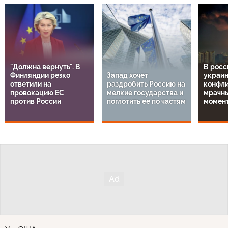
"Должна вернуть". В
В росс
Финляндии резко
Запад хочет
украи
ответили на
раздробить Россию на
конфли
провокацию ЕС
мелкие государства и
мрачн
против России
поглотить ее по частям
момен