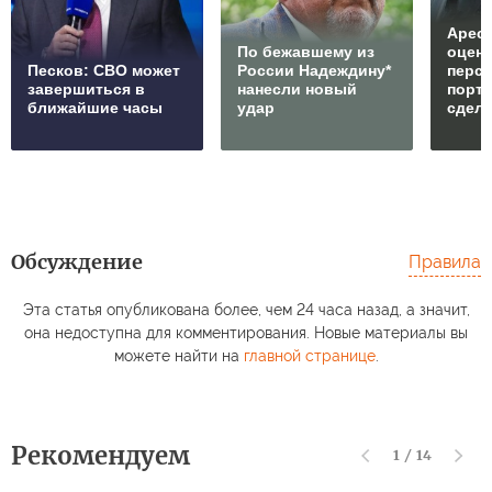
Арест
По бежавшему из
оцен
Песков: СВО может
России Надеждину*
перс
завершиться в
нанесли новый
порто
ближайшие часы
удар
сдел
Обсуждение
Правила
Эта статья опубликована более, чем 24 часа назад, а значит,
она недоступна для комментирования. Новые материалы вы
можете найти на
главной странице
.
Рекомендуем
1
/
14