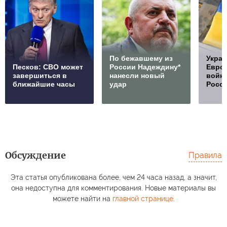
По бежавшему из
Украи
Песков: СВО может
России Надеждину*
Европ
завершиться в
нанесли новый
войну
ближайшие часы
удар
Росс
Обсуждение
Правила
Эта статья опубликована более, чем 24 часа назад, а значит,
она недоступна для комментирования. Новые материалы вы
можете найти на
главной странице
.