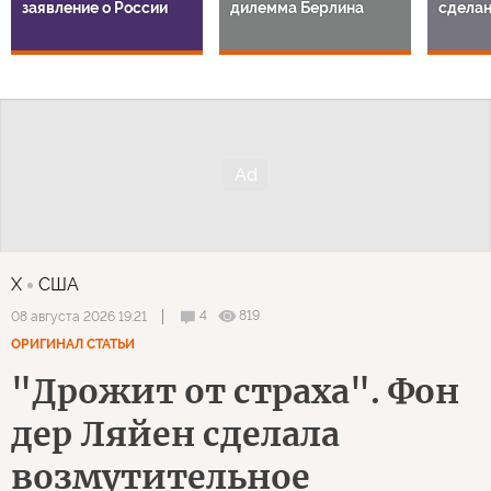
заявление о России
дилемма Берлина
сделан
X
США
4
819
08 августа 2026 19:21
ОРИГИНАЛ СТАТЬИ
"Дрожит от страха". Фон
дер Ляйен сделала
возмутительное