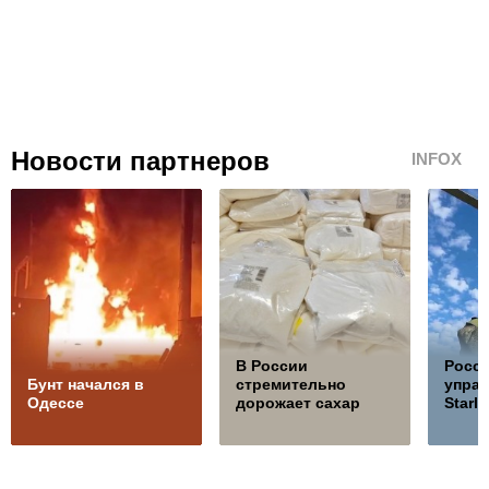
Новости партнеров
INFOX
В России
Росс
Бунт начался в
стремительно
управ
Одессе
дорожает сахар
Starli