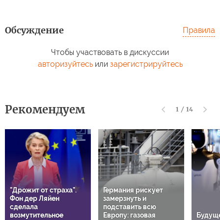
Обсуждение
Правила
Чтобы участвовать в дискуссии
авторизуйтесь
или
зарегистрируйтесь
Рекомендуем
1
/
14
"Дрожит от страха".
Германия рискует
Фон дер Ляйен
замерзнуть и
сделала
подставить всю
возмутительное
Европу: газовая
Будуще