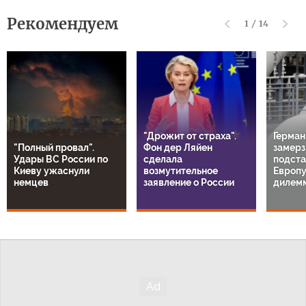
Рекомендуем
1
/
14
"Дрожит от страха".
Герман
"Полный провал".
Фон дер Ляйен
замерз
Удары ВС России по
сделала
подста
Киеву ужаснули
возмутительное
Европу
немцев
заявление о России
дилем