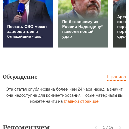
Арест
По бежавшему из
оцен
Песков: СВО может
России Надеждину*
перс
завершиться в
нанесли новый
порто
ближайшие часы
удар
сдел
Обсуждение
Правила
Эта статья опубликована более, чем 24 часа назад, а значит,
она недоступна для комментирования. Новые материалы вы
можете найти на
главной странице
.
Рекомендуем
1
/
14