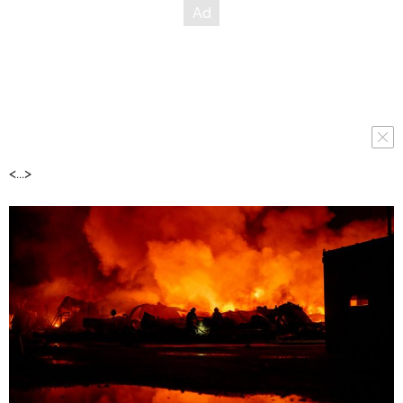
<...>