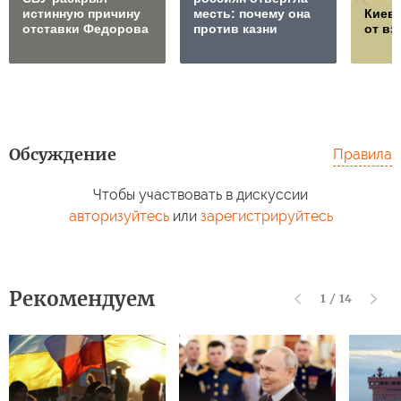
истинную причину
месть: почему она
Киев 
отставки Федорова
против казни
от в
Обсуждение
Правила
Чтобы участвовать в дискуссии
авторизуйтесь
или
зарегистрируйтесь
Рекомендуем
1
/
14