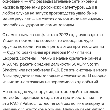
оснований, — что разведывательные сети Украины
насквозь пронизаны российской агентурой. Да и в
любом случае на запуск производства ушло бы не
менее двух лет — не считая срывов из-за неминуемых
российских ударов по самим заводам.
С самого начала конфликта в 2022 году руководство
Украины неизменно верило, что очередное чудо-
оружие позволит им выиграть в этом противостоянии
— будь то реактивная артиллерия M-777, танки
Leopard, системы HIMARS и малые крылатые ракеты
ATACMS, ракеты средней дальности SCALP/ Storm
Shadow или истребители F-16. Все эти системы в итоге
были предоставлены западными союзниками. И ни одна
из них по-настоящему не переломила ход событий.
Но есть одно чудо-оружие, которое действительно
могло бы переломить ход этого противостояния, — и
это PAC-3 Patriot. Только на сей раз логика вывернута
наизнанку с жестокой иронией. Наличие ракет Patriot