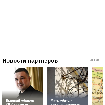
Новости партнеров
INFOX
Бывший офицер
Мать убитых
СБУ раскрыл
россиян отвергла