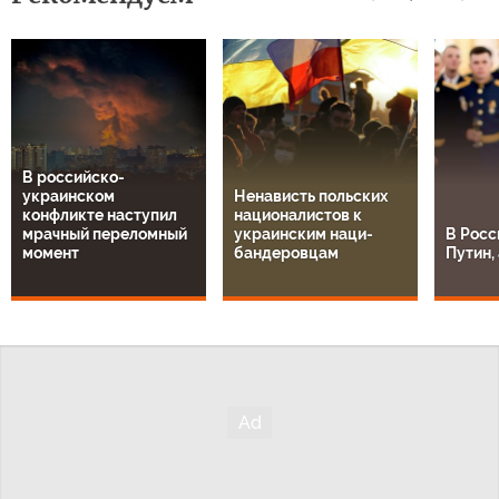
В российско-
украинском
Ненависть польских
конфликте наступил
националистов к
мрачный переломный
украинским наци-
В Росс
момент
бандеровцам
Путин, 