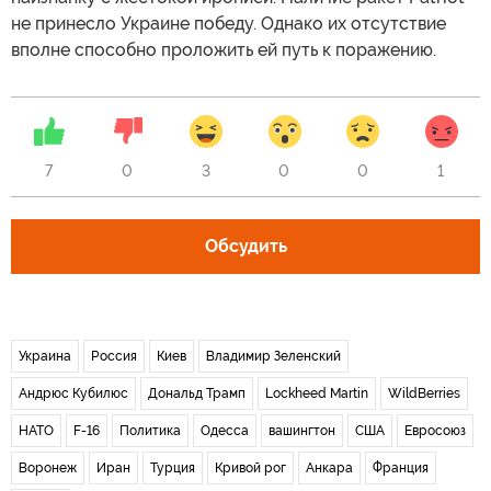
не принесло Украине победу. Однако их отсутствие
вполне способно проложить ей путь к поражению.
7
0
3
0
0
1
Обсудить
Украина
Россия
Киев
Владимир Зеленский
Андрюс Кубилюс
Дональд Трамп
Lockheed Martin
WildBerries
НАТО
F-16
Политика
Одесса
вашингтон
США
Евросоюз
Воронеж
Иран
Турция
Кривой рог
Анкара
Франция