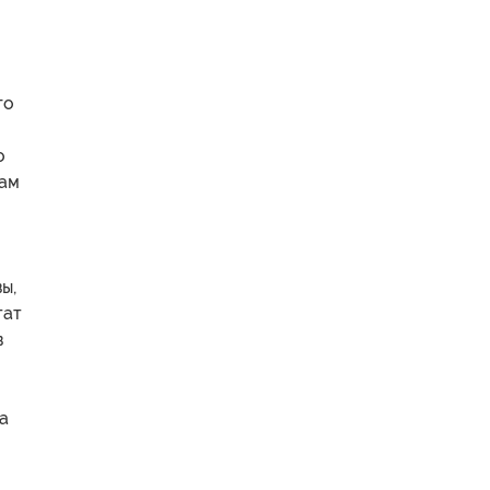
го
о
кам
ы,
тат
в
а