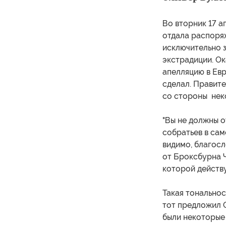
Во вторник 17 а
отдала распоряж
исключительно з
экстрадиции. Ок
апелляцию в Евр
сделал. Правит
со стороны нек
"Вы не должны о
собратьев в сам
видимо, благосл
от Броксбурна Ч
которой действу
Такая тональнос
тот предложил С
были некоторые 