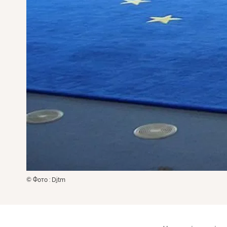
© Фото : Djtm