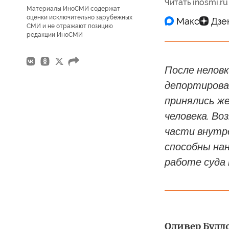
Читать inosmi.ru
Материалы ИноСМИ содержат
оценки исключительно зарубежных
СМИ и не отражают позицию
редакции ИноСМИ
После нелов
депортирова
принялись ж
человека. Во
части внутре
способны на
работе суда 
Оливер Буллоу