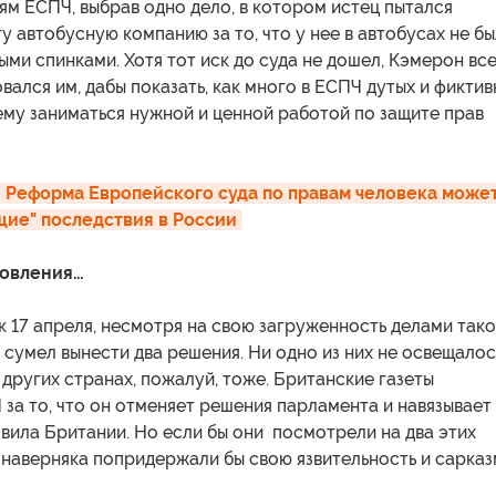
ям ЕСПЧ, выбрав одно дело, в котором истец пытался
ту автобусную компанию за то, что у нее в автобусах не б
ыми спинками. Хотя тот иск до суда не дошел, Кэмерон вс
вался им, дабы показать, как много в ЕСПЧ дутых и фиктив
ему заниматься нужной и ценной работой по защите прав
: Реформа Европейского суда по правам человека может
ие" последствия в России
новления…
к 17 апреля, несмотря на свою загруженность делами так
е сумел вынести два решения. Ни одно из них не освещалос
в других странах, пожалуй, тоже. Британские газеты
за то, что он отменяет решения парламента и навязывает
вила Британии. Но если бы они посмотрели на два этих
 наверняка попридержали бы свою язвительность и сарказ