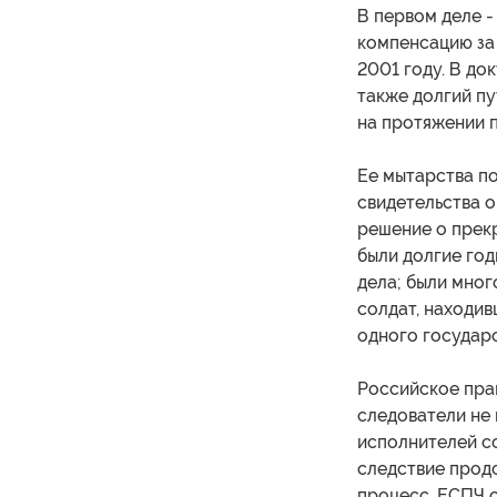
В первом деле 
компенсацию за
2001 году. В до
также долгий пу
на протяжении п
Ее мытарства п
свидетельства о
решение о прекр
были долгие год
дела; были мно
солдат, находив
одного государс
Российское прав
следователи не 
исполнителей с
следствие прод
процесс. ЕСПЧ с