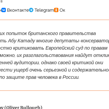
 в
ких попыток британского правительства
ть Абу Катаду многие депутаты-консерват
естко критиковать Европейский суд по правам
зможно, их разглагольствования найдут отклик
нней аудитории, однако своей критикой они
нести ущерб очень серьезной и содержательно
по защите прав человека в России.
 (Оliver Bullough)