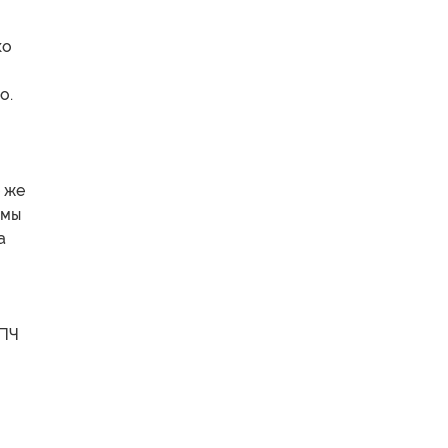
ко
о.
е же
 мы
а
СПЧ