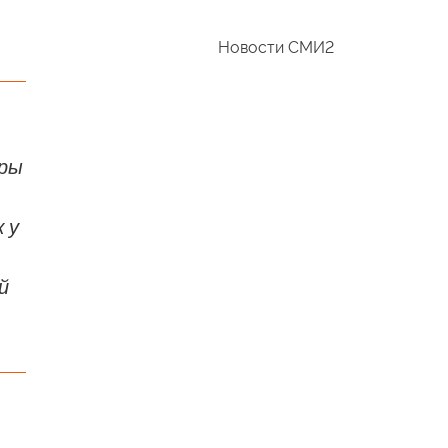
Новости СМИ2
оры
 у
й