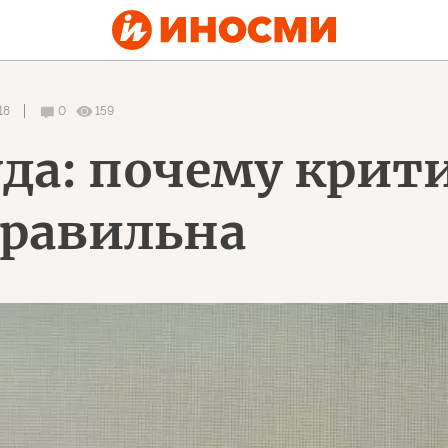
18
0
159
уда: почему крит
правильна