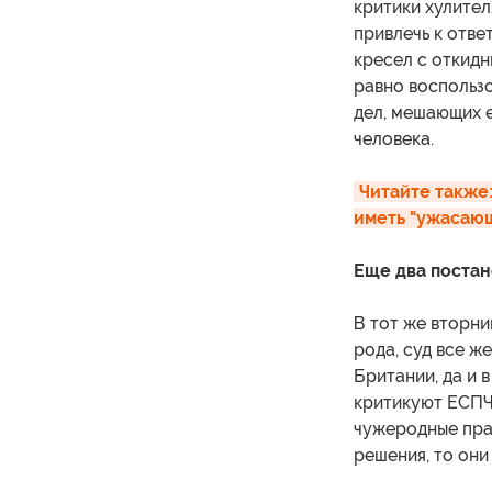
критики хулител
привлечь к отве
кресел с откидн
равно воспользо
дел, мешающих 
человека.
Читайте также
иметь "ужасающ
Еще два поста
В тот же вторни
рода, суд все ж
Британии, да и 
критикуют ЕСПЧ 
чужеродные пра
решения, то они