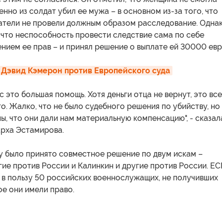
енно из солдат убил ее мужа – в основном из-за того, что
атели не провели должным образом расследование. Одна
 что неспособность провести следствие сама по себе
нием ее прав – и принял решение о выплате ей 30000 евр
: Дэвид Кэмерон против Европейского суда
ас это большая помощь. Хотя деньги отца не вернут, это вс
го. Жалко, что не было судебного решения по убийству, но
ы, что они дали нам материальную компенсацию", - сказал
арха Эстамирова.
у было принято совместное решение по двум искам –
ие против России и Калинкин и другие против России. Е
 в пользу 50 российских военнослужащих, не получивших
ое они имели право.