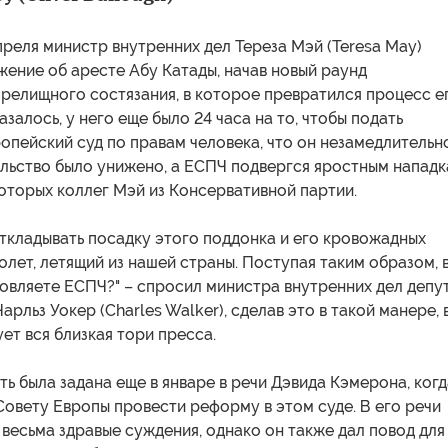
преля министр внутренних дел Тереза Мэй (Teresa May)
ение об аресте Абу Катады, начав новый раунд
релищного состязания, в которое превратился процесс е
азалось, у него еще было 24 часа на то, чтобы подать
опейский суд по правам человека, что он незамедлительн
ельство было унижено, а ЕСПЧ подвергся яростным напад
оторых коллег Мэй из Консервативной партии.
ткладывать посадку этого поддонка и его кровожадных
олет, летящий из нашей страны. Поступая таким образом, в
овляете ЕСПЧ?" – спросил министра внутренних дел депу
арльз Уокер (Charles Walker), сделав это в такой манере, 
ет вся близкая тори пресса.
ть была задана еще в январе в речи Дэвида Кэмерона, когд
овету Европы провести реформу в этом суде. В его речи
весьма здравые суждения, однако он также дал повод для