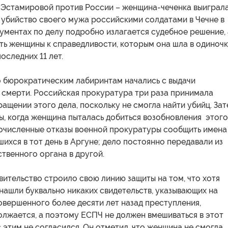
- Эстамировой против России – женщина-чеченка выиграл
 убийство своего мужа российскими солдатами в Чечне в
кументах по делу подробно излагается судебное решение, 
ть женщины к справедливости, которым она шла в одиноч
оследних 11 лет.
о бюрократическим лабиринтам начались с выдачи
 смерти. Российская прокуратура три раза принимала
ащении этого дела, поскольку не смогла найти убийц. За
ы, когда женщина пыталась добиться возобновления этого
гочисленные отказы военной прокуратуры сообщить имена
шихся в тот день в Аргуне; дело постоянно передавали из
твенного органа в другой.
ительство строило свою линию защиты на том, что хотя
нашли буквально никаких свидетельств, указывающих на
овершенного более десяти лет назад преступления,
олжается, а поэтому ЕСПЧ не должен вмешиваться в этот
 этим не согласился. Он отметил, что женщина не смогла