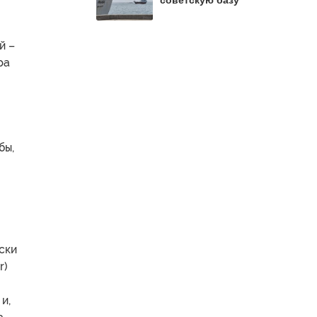
советскую базу
й –
ра
бы,
ски
r)
и,