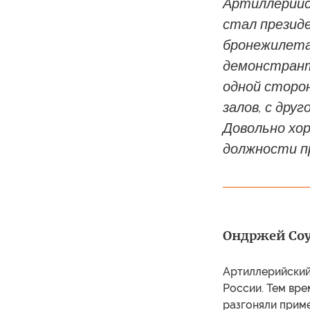
Артиллерийс
стал президе
бронежилета
демонстрант
одной сторо
залов, с дру
Довольно хо
должности п
Ондржей Соук
Артиллерийский 
России. Тем вр
разгоняли прим