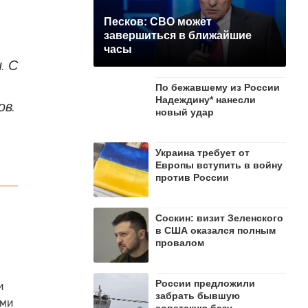
Песков: СВО может
завершиться в ближайшие
часы
. С
По бежавшему из России
Надеждину* нанесли
ов.
новый удар
Украина требует от
Европы вступить в войну
против России
Соскин: визит Зеленского
в США оказался полным
провалом
России предложили
и
забрать бывшую
ыми