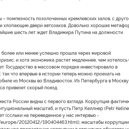
 – помпезность позолоченных кремлевских залов, с друго
 и хлопающие двери автозаков. Довольно хорошая метафо
жайшие шесть лет ждет Владимира Путина на должности
я более или менее успешно прошла через мировой
ризис, и хотя экономика растет медленнее, чем хотелось 
ет. Государство в массовом порядке инвестировало в
 так что впервые в истории теперь можно проехать на
обиле из Москвы во Владивосток. Из Петербурга в Москву
аса привезет скорый поезд.
еста России видны с первого взгляда. Коррупция фактиче
туциональный масштаб, и пусть Петр Келлнер (Petr Kellne
чет (сслыки на переведенное у нас интервью -
u/europe/20120412/190404463.html), масштабы коррупции 