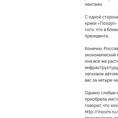
лентами.
С одной стороны
крики «Позор!»
того, что в бли
президента.
Конечно, Росси
экономический к
она все же раст
инфраструктуру,
легковом автом
вас за четыре ч
Однако слабые м
приобрела инсти
говорит, что хо
http://inosmi.r