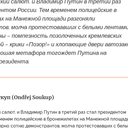
кий салют, и Владимир Путин в третий раз
нтом России. Тем временем полицейские в
х на Манежной площади разгоняли
ов, молча протестовавших с белыми лентами
ны – помпезность позолоченных кремлевских
гой – крики «Позор!» и хлопающие двери автозак
рошая метафора тогождет Путина на
резидента.
уп (Ondřej Soukup)
салют, и Владимир Путин в третий раз стал президентом
еменем полицейские в бронежилетах на Манежной площад
ерно сотню демонстрантов, молча протестовавших с бел