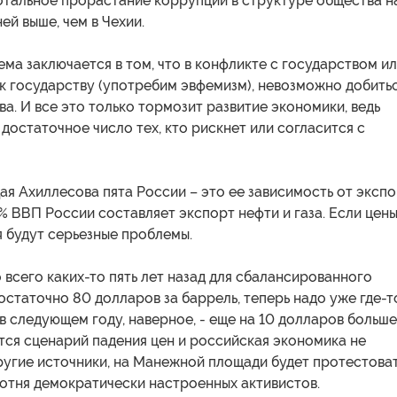
отальное прорастание коррупции в структуре общества н
ей выше, чем в Чехии.
ма заключается в том, что в конфликте с государством ил
 к государству (употребим эвфемизм), невозможно добить
а. И все это только тормозит развитие экономики, ведь
 достаточное число тех, кто рискнет или согласится с
я Ахиллесова пята России – это ее зависимость от эксп
% ВВП России составляет экспорт нефти и газа. Если цен
я будут серьезные проблемы.
о всего каких-то пять лет назад для сбалансированного
статочно 80 долларов за баррель, теперь надо уже где-т
 в следующем году, наверное, - еще на 10 долларов больше
тся сценарий падения цен и российская экономика не
ругие источники, на Манежной площади будет протестова
отня демократически настроенных активистов.