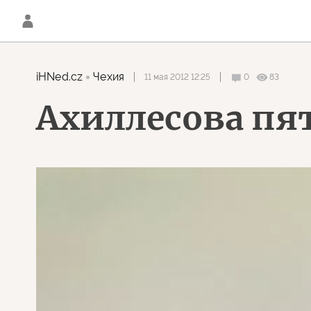
iHNed.cz
Чехия
11 мая 2012 12:25
0
83
Ахиллесова пя