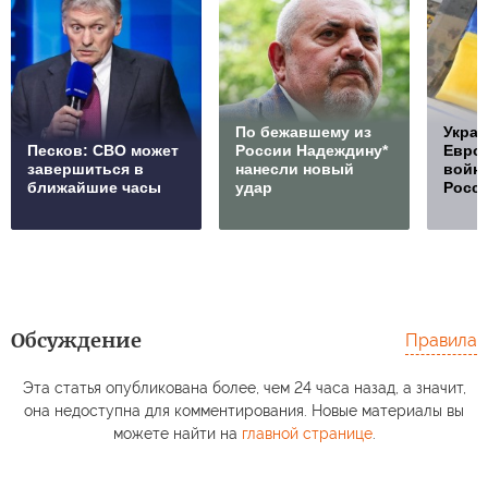
По бежавшему из
Украи
Песков: СВО может
России Надеждину*
Европ
завершиться в
нанесли новый
войну
ближайшие часы
удар
Росс
Обсуждение
Правила
Эта статья опубликована более, чем 24 часа назад, а значит,
она недоступна для комментирования. Новые материалы вы
можете найти на
главной странице
.