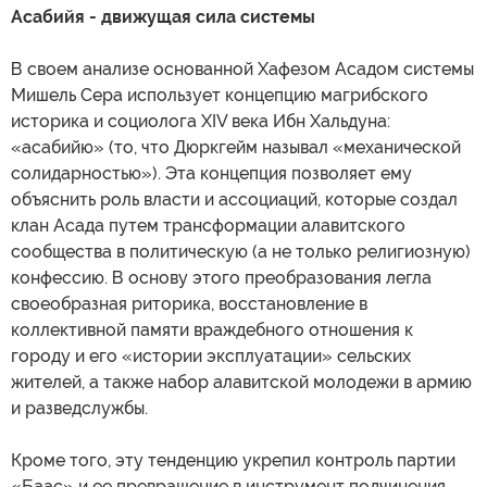
Асабийя - движущая сила системы
В своем анализе основанной Хафезом Асадом системы
Мишель Сера использует концепцию магрибского
историка и социолога XIV века Ибн Хальдуна:
«асабийю» (то, что Дюркгейм называл «механической
солидарностью»). Эта концепция позволяет ему
объяснить роль власти и ассоциаций, которые создал
клан Асада путем трансформации алавитского
сообщества в политическую (а не только религиозную)
конфессию. В основу этого преобразования легла
своеобразная риторика, восстановление в
коллективной памяти враждебного отношения к
городу и его «истории эксплуатации» сельских
жителей, а также набор алавитской молодежи в армию
и разведслужбы.
Кроме того, эту тенденцию укрепил контроль партии
«Баас» и ее превращение в инструмент подчинения