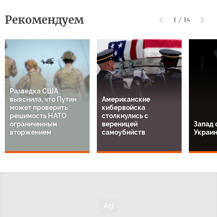
Рекомендуем
1
/
14
Разведка США
выяснила, что Путин
Американские
может проверить
кибервойска
решимость НАТО
столкнулись с
ограниченным
вереницей
Запад 
вторжением
самоубийств
Украи