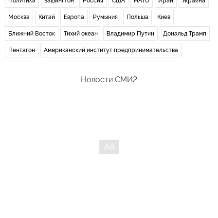
Политика
вашингтон
Россия
США
НАТО
Иран
Украина
Москва
Китай
Европа
Румыния
Польша
Киев
Ближний Восток
Тихий океан
Владимир Путин
Дональд Трамп
Пентагон
Американский институт предпринимательства
Новости СМИ2