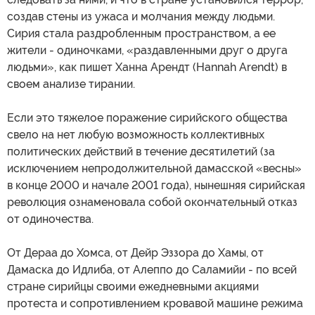
создав стены из ужаса и молчания между людьми.
Сирия стала раздробленным пространством, а ее
жители - одиночками, «раздавленными друг о друга
людьми», как пишет Ханна Арендт (Hannah Arendt) в
своем анализе тирании.
Если это тяжелое поражение сирийского общества
свело на нет любую возможность коллективных
политических действий в течение десятилетий (за
исключением непродолжительной дамасской «весны»
в конце 2000 и начале 2001 года), нынешняя сирийская
революция ознаменовала собой окончательный отказ
от одиночества.
От Дераа до Хомса, от Дейр Эззора до Хамы, от
Дамаска до Идлиба, от Алеппо до Саламийи - по всей
стране сирийцы своими ежедневными акциями
протеста и сопротивлением кровавой машине режима