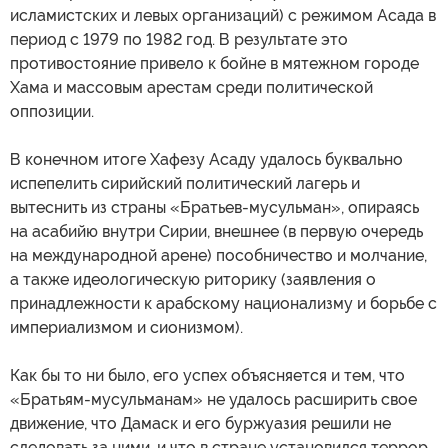
исламистских и левых организаций) с режимом Асада в
период с 1979 по 1982 год. В результате это
противостояние привело к бойне в мятежном городе
Хама и массовым арестам среди политической
оппозиции.
В конечном итоге Хафезу Асаду удалось буквально
испепелить сирийский политический лагерь и
вытеснить из страны «Братьев-мусульман», опираясь
на асабийю внутри Сирии, внешнее (в первую очередь
на международной арене) пособничество и молчание,
а также идеологическую риторику (заявления о
принадлежности к арабскому национализму и борьбе с
империализмом и сионизмом).
Как бы то ни было, его успех объясняется и тем, что
«Братьям-мусульманам» не удалось расширить свое
движение, что Дамаск и его буржуазия решили не
следовать за ними, и что в стране установился террор,