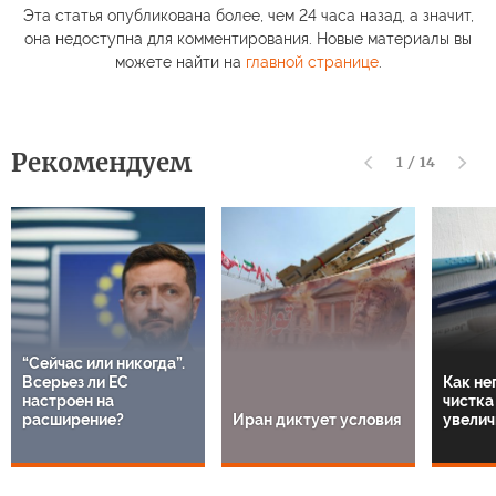
Эта статья опубликована более, чем 24 часа назад, а значит,
она недоступна для комментирования. Новые материалы вы
можете найти на
главной странице
.
Рекомендуем
1
/
14
“Сейчас или никогда”.
Всерьез ли ЕС
Как не
настроен на
чистка
расширение?
Иран диктует условия
увелич