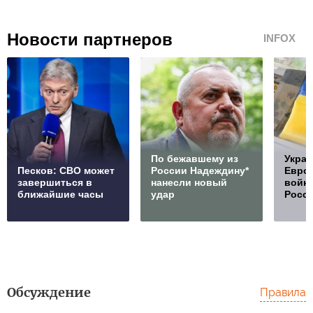
Новости партнеров
INFOX
По бежавшему из
Украи
Песков: СВО может
России Надеждину*
Европ
завершиться в
нанесли новый
войну
ближайшие часы
удар
Росс
Обсуждение
Правила