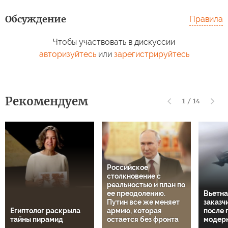
Обсуждение
Правила
Чтобы участвовать в дискуссии
авторизуйтесь
или
зарегистрируйтесь
Рекомендуем
1
/
14
Российское
столкновение с
реальностью и план по
ее преодолению.
Вьетна
Путин все же меняет
заказч
Египтолог раскрыла
армию, которая
после 
тайны пирамид
остается без фронта
модер