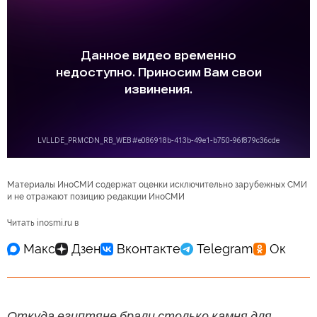
Материалы ИноСМИ содержат оценки исключительно зарубежных СМИ
и не отражают позицию редакции ИноСМИ
Читать inosmi.ru в
Откуда египтяне брали столько камня для