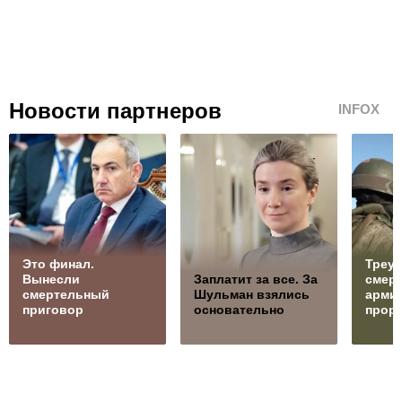
Новости партнеров
INFOX
Это финал.
Треуг
Вынесли
Заплатит за все. За
смерт
смертельный
Шульман взялись
армия
приговор
основательно
прор