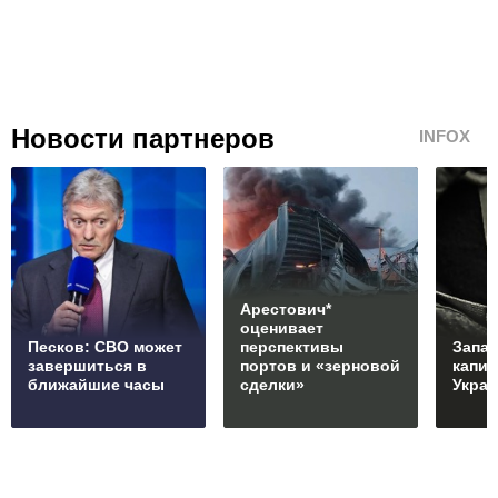
Новости партнеров
INFOX
Арестович*
оценивает
Песков: СВО может
перспективы
Запад
завершиться в
портов и «зерновой
капи
ближайшие часы
сделки»
Укра