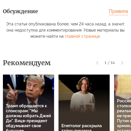
Обсуждение
Правила
Эта статья опубликована более, чем 24 часа назад, а значит,
она недоступна для комментирования. Новые материалы вы
можете найти на
главной странице
.
Рекомендуем
1
/
14
Росси
Трамп обращается к
столкн
спонсорам: "Мы
реальн
должны избрать Джей
ее пре
Ди". Вице-президент
Путин 
обдумывает свое
Египтолог раскрыла
армию,
будущее
тайны пирамид
остает