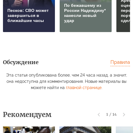
Арест
По бежавшему из
оцен
Песков: СВО может
России Надеждину*
перс
завершиться в
нанесли новый
порто
ближайшие часы
удар
сдел
Обсуждение
Правила
Эта статья опубликована более, чем 24 часа назад, а значит,
она недоступна для комментирования. Новые материалы вы
можете найти на
главной странице
.
Рекомендуем
1
/
14