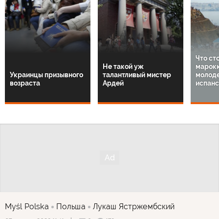
Что ст
Не такой уж
марок
Украинцы призывного
талантливый мистер
молод
возраста
Ардей
испанс
Myśl Polska
Польша
Лукаш Ястржембский