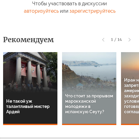
Чтобы участвовать в дискуссии
авторизуйтесь
или
зарегистрируйтесь
Рекомендуем
1
/
14
Иран 
запрет
амери
Что стоит за прорывом
заходи
Не такой уж
марокканской
услов
талантливый мистер
молодежи в
готовя
Ардей
испанскую Сеуту?
соглаш