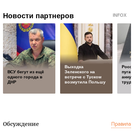
Новости партнеров
INFOX
Выходка
Росси
ВСУ бегут из ещё
Зеленского на
пугат
одного города в
встрече с Туском
анну
ДНР
возмутила Польшу
трудо
Обсуждение
Правила