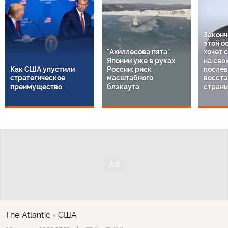
Законч
этой о
"Ахиллесова пята"
хочет 
Японии уже в руках
на сво
Как США упустили
России: риск
послев
стратегическое
масштабного
восста
преимущество
блэкаута
стран
The Atlantic
США