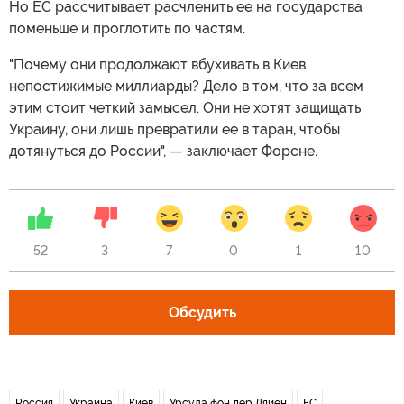
Но ЕС рассчитывает расчленить ее на государства
поменьше и проглотить по частям.
"Почему они продолжают вбухивать в Киев
непостижимые миллиарды? Дело в том, что за всем
этим стоит четкий замысел. Они не хотят защищать
Украину, они лишь превратили ее в таран, чтобы
дотянуться до России", — заключает Форсне.
52
3
7
0
1
10
Обсудить
Россия
Украина
Киев
Урсула фон дер Ляйен
ЕС