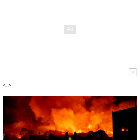
<...>