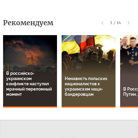
Рекомендуем
1
/
14
В российско-
украинском
Ненависть польских
конфликте наступил
националистов к
мрачный переломный
украинским наци-
В Росс
момент
бандеровцам
Путин, 