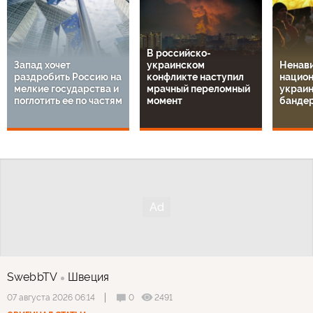
В российско-
Запад хочет
украинском
Ненави
раздробить Россию на
конфликте наступил
национ
мелкие государства и
мрачный переломный
украин
поглотить ее по частям
момент
банде
SwebbTV
Швеция
0
2491
07 августа 2026 06:14