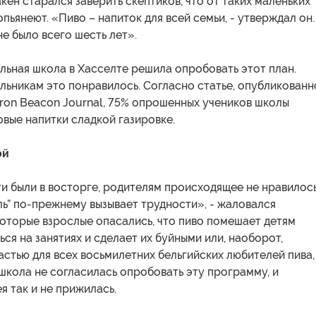
кен старался заверить скептиков, что от таких маленьких
опьянеют. «Пиво – напиток для всей семьи, - утверждал он.
не было всего шесть лет».
ьная школа в Хасселте решила опробовать этот план.
льникам это понравилось. Согласно статье, опубликованн
kron Beacon Journal, 75% опрошенных учеников школы
вые напитки сладкой газировке.
ой
ти были в восторге, родителям происходящее не нравилось
ь” по-прежнему вызывает трудности», - жаловался
оторые взрослые опасались, что пиво помешает детям
ся на занятиях и сделает их буйными или, наоборот,
астью для всех восьмилетних бельгийских любителей пива,
школа не согласилась опробовать эту программу, и
я так и не прижилась.