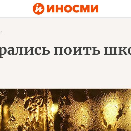
34
ирались поить ш