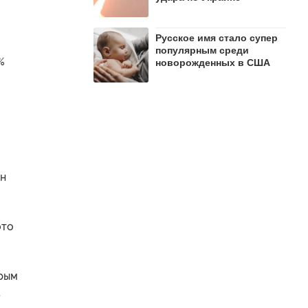
Русское имя стало супер
популярным среди
%
новорожденных в США
ен
это
орым
а