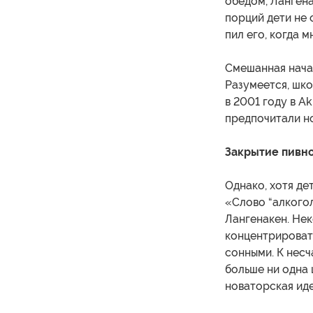
обедом, Лангена
порций дети не 
пил его, когда м
Смешанная начал
Разумеется, шко
в 2001 году в A
предпочитали но
Закрытие пивн
Однако, хотя де
«Слово “алкогол
Лангенакен. Нек
концентрировать
сонными. К несч
больше ни одна 
новаторская иде