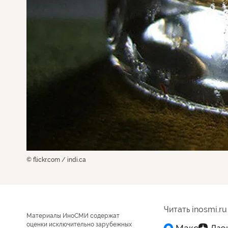
© flickr.com / indi.ca
Читать inosmi.ru
Материалы ИноСМИ содержат
оценки исключительно зарубежных