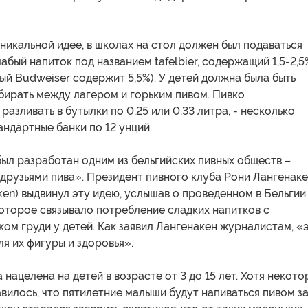
никальной идее, в школах на стол должен был подаваться
абый напиток под названием tafelbier, содержащий 1,5-2,5
ый Budweiser содержит 5,5%). У детей должна была быть
бирать между лагером и горьким пивом. Пивко
разливать в бутылки по 0,25 или 0,33 литра, - несколько
андартные банки по 12 унций.
ыл разработан одним из бельгийских пивных обществ –
друзьями пива». Президент пивного клуба Рони Лангенак
en) выдвинул эту идею, услышав о проведенном в Бельгии
оторое связывало потребление сладких напитков с
ом груди у детей. Как заявил Лангенакен журналистам, «
ля их фигуры и здоровья».
нацелена на детей в возрасте от 3 до 15 лет. Хотя некот
вилось, что пятилетние малыши будут напиваться пивом з