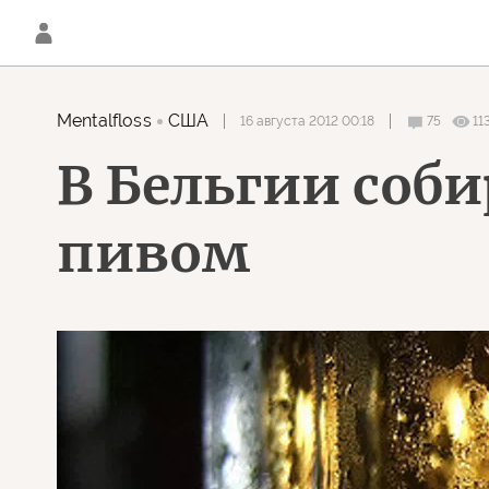
Mentalfloss
США
16 августа 2012 00:18
75
11
В Бельгии соб
пивом