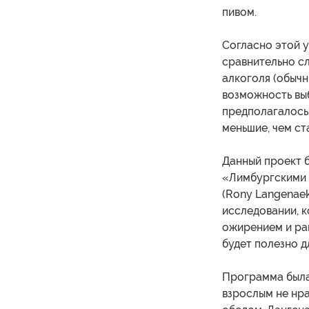
пивом.
Согласно этой у
сравнительно сл
алкоголя (обычн
возможность вы
предполагалось 
меньшие, чем ст
Данный проект б
«Лимбургскими 
(Rony Langenaek
исследовании, к
ожирением и рак
будет полезно д
Программа была 
взрослым не нра