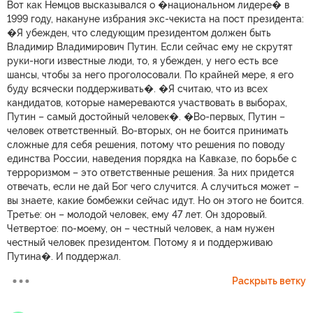
Вот как Немцов высказывался о �национальном лидере� в
1999 году, накануне избрания экс-чекиста на пост президента:
�Я убежден, что следующим президентом должен быть
Владимир Владимирович Путин. Если сейчас ему не скрутят
руки-ноги известные люди, то, я убежден, у него есть все
шансы, чтобы за него проголосовали. По крайней мере, я его
буду всячески поддерживать�. �Я считаю, что из всех
кандидатов, которые намереваются участвовать в выборах,
Путин – самый достойный человек�. �Во-первых, Путин –
человек ответственный. Во-вторых, он не боится принимать
сложные для себя решения, потому что решения по поводу
единства России, наведения порядка на Кавказе, по борьбе с
терроризмом – это ответственные решения. За них придется
отвечать, если не дай Бог чего случится. А случиться может –
вы знаете, какие бомбежки сейчас идут. Но он этого не боится.
Третье: он – молодой человек, ему 47 лет. Он здоровый.
Четвертое: по-моему, он – честный человек, а нам нужен
честный человек президентом. Потому я и поддерживаю
Путина�. И поддержал.
Раскрыть ветку