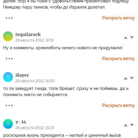
далее: http я бы тоже с удовольствием презентовал подлецу
Немцову пару пинков, чтобы до Израиля долетел
Раскрыть ветку
tequilarock
T
29 августа 2012, 15:16
Ну и комменты, кремлеботы ничего нового не придумали)
Раскрыть ветку
Slayer
S
29 августа 2012, 15:20
то ли завидует гнида, толи брешет. сразу и не поймешь. да и
понимать никто не собирается.
Раскрыть ветку
т-34
Т
29 августа 2012, 15:23
роскошная жизнь президента – наглый и циничный вызов