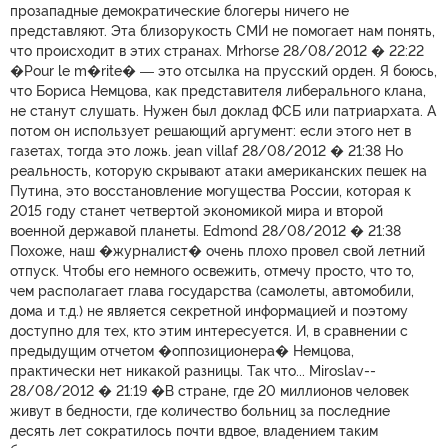
прозападные демократические блогеры ничего не
представляют. Эта близорукость СМИ не помогает нам понять,
что происходит в этих странах. Mrhorse 28/08/2012 � 22:22
�Pour le m�rite� ― это отсылка на прусский орден. Я боюсь,
что Бориса Немцова, как представителя либерального клана,
не станут слушать. Нужен был доклад ФСБ или патриархата. А
потом он использует решающий аргумент: если этого нет в
газетах, тогда это ложь. jean villaf 28/08/2012 � 21:38 Но
реальность, которую скрывают атаки американских пешек на
Путина, это восстановление могущества России, которая к
2015 году станет четвертой экономикой мира и второй
военной державой планеты. Edmond 28/08/2012 � 21:38
Похоже, наш �журналист� очень плохо провел свой летний
отпуск. Чтобы его немного освежить, отмечу просто, что то,
чем располагает глава государства (самолеты, автомобили,
дома и т.д.) не является секретной информацией и поэтому
доступно для тех, кто этим интересуется. И, в сравнении с
предыдущим отчетом �оппозиционера� Немцова,
практически нет никакой разницы. Так что... Miroslav--
28/08/2012 � 21:19 �В стране, где 20 миллионов человек
живут в бедности, где количество больниц за последние
десять лет сократилось почти вдвое, владением таким