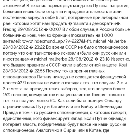
экономики! В течение первых двух мандатов Путина, напротив,
больницы вновь были открыты и продолжительность жизни
постепенно вернула себе 6 лет, потерянные при либеральном
рае, который хотят нам продать �глашатаи демократии�.
Fredng 29/08/2012 � 00:07 В любом случае, в России больше
больничных коек, чем во Франции (показатель на 1.000
жителей: www.indexmund...ap/?v=2227&l=fr). michel Malherbe
28/08/2012 � 23:22 Во время СССР не было оппозиционеров,
потому что они таинственно исчезали (были они русским или
иностранцами) michel malherbe 28/08/2012 � 23:18 Известно,
что бывшие правители СССР жили в абсолютной нищете. Koui
28/08/2012 � 22:55 Почему точка зрения главных
оппозиционеров Путину никогда не освещается французской
прессой? Я понятия не имею о взглядах тех, кто получил 2-е и
3-е места на президентских выборах, тех, кто получил более
15% голосов, коммунистов и националистов. Говорят только о
тех, кто получил менее 5%. Как если бы оппозиция Олланду
ограничивалась Путу и Лагийе или же Байру и Шеминадом.
Правда в том, что русские оппозиционеры, о которых говорят,
единственные, кого финансирует Запад. Если Путин однажды
потеряет власть, победителями будут вовсе не наши русские
оппозиционеры. Аналогично в Сирии или в Китае, где