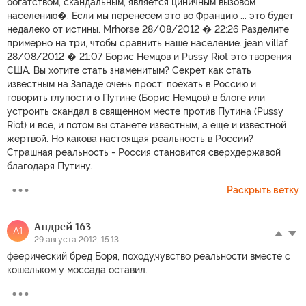
богатством, скандальным, является циничным вызовом
населению�. Если мы перенесем это во Францию ... это будет
недалеко от истины. Mrhorse 28/08/2012 � 22:26 Разделите
примерно на три, чтобы сравнить наше население. jean villaf
28/08/2012 � 21:07 Борис Немцов и Pussy Riot это творения
США. Вы хотите стать знаменитым? Секрет как стать
известным на Западе очень прост: поехать в Россию и
говорить глупости о Путине (Борис Немцов) в блоге или
устроить скандал в священном месте против Путина (Pussy
Riot) и все, и потом вы станете известным, а еще и известной
жертвой. Но какова настоящая реальность в России?
Страшная реальность - Россия становится сверхдержавой
благодаря Путину.
Раскрыть ветку
Андрей 163
А1
29 августа 2012, 15:13
феерический бред Боря, походу,чувство реальности вместе с
кошельком у моссада оставил.