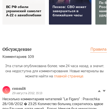
По б
ВС РФ сбили
Песков: СВО может
Росс
украинский самолет
завершиться в
нане
А-22 с авиабомбами
ближайшие часы
удар
Обсуждение
Правила
Комментариев: 109
Эта статья опубликована более, чем 24 часа назад, а значит,
она недоступна для комментирования. Новые материалы вы
можете найти на
главной странице
.
consul8
C
29 августа 2012, 15:13
Несколько комментариев читателей "Le Figaro" : Pravochka
28/08/2012 � 23:25 Количество больниц сократилось вдвое
при Ельцине, когда некий... Борис Немцов был министром