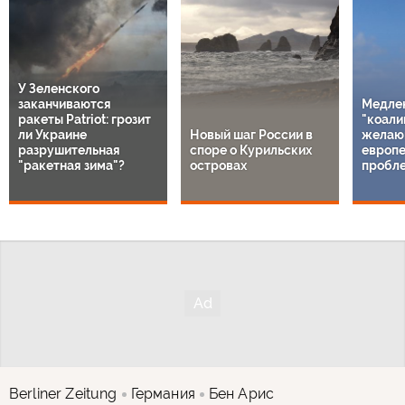
У Зеленского
заканчиваются
Медле
ракеты Patriot: грозит
"коали
ли Украине
Новый шаг России в
желаю
разрушительная
споре о Курильских
европе
"ракетная зима"?
островах
пробл
Berliner Zeitung
Германия
Бен Арис