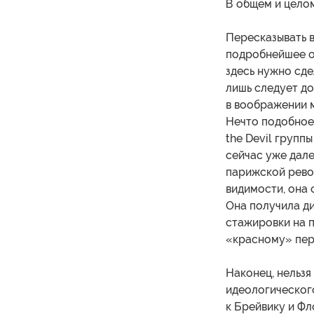
В общем и целом
Пересказывать в
подробнейшее оп
здесь нужно сде
лишь следует до
в воображении м
Нечто подобное 
the Devil групп
сейчас уже дале
парижской рево
видимости, она 
Она получила ди
стажировки на п
«красному» пер
Наконец, нельзя
идеологическог
к Брейвику и Фл