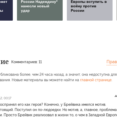
ожет
России Надеждину*
Европы вступить в
нанесли новый
войну против
сы
удар
России
ние
Прав
Комментариев: 11
бликована более, чем 24 часа назад, а значит, она недоступна для
вания. Новые материалы вы можете найти на
главной странице
.
2, 00:17
воспринял его как героя? Конечно, у Брейвика имелся мотив.
тоящий. Поступил он по-людоедки. Но мотив, а, главное, проблема
ли. Просто Брейвик реализовал в жизни то, о чем в Западной Европ