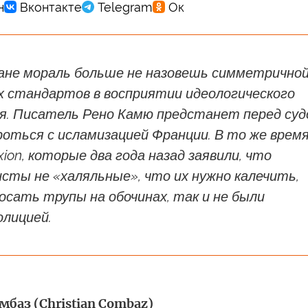
ане мораль больше не назовешь симметрично
х стандартов в восприятии идеологического
я. Писатель Рено Камю предстанет перед су
роться с исламизацией Франции. В то же врем
xion, которые два года назад заявили, что
сты не «халяльные», что их нужно калечить,
осать трупы на обочинах, так и не были
олицией.
баз (Christian Combaz)