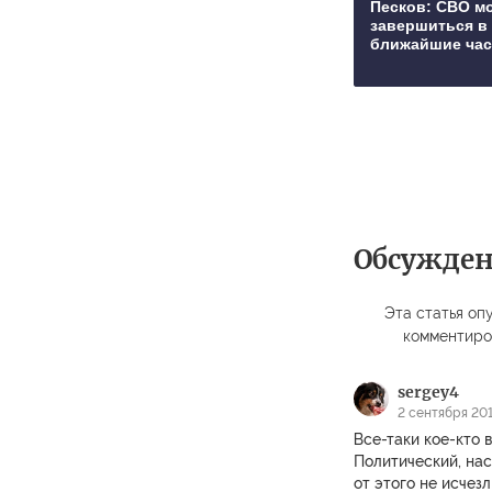
Песков: СВО м
завершиться в
ближайшие ча
Обсужде
Эта статья опу
комментиро
sergey4
2 сентября 201
Все-таки кое-кто 
Политический, нас
от этого не исчез