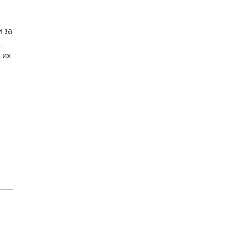
 за
,
 их