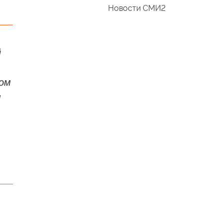
Новости СМИ2
й
дом
я