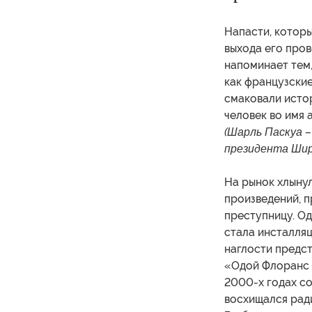
Напасти, которы
выхода его про
напоминает тем,
как французские
смаковали истор
человек во имя 
(Шарль Паскуа 
президента Шира
На рынок хлыну
произведений, 
преступницу. О
стала инсталля
наглости предс
«Одой Флоранс 
2000-х годах со
восхищался рад