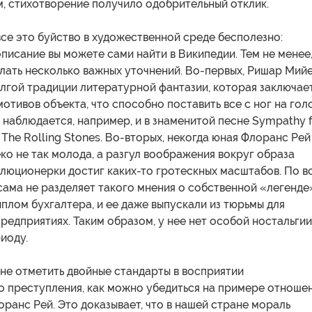
, стихотворение получило одобрительный отклик.
се это буйство в художественной среде бесполезно:
исание вы можете сами найти в Википедии. Тем не менее
лать несколько важных уточнений. Во-первых, Ришар Мий
лгой традиции литературной фантазии, которая заключае
отивов объекта, что способно поставить все с ног на голо
наблюдается, например, и в знаменитой песне Sympathy f
ы The Rolling Stones. Во-вторых, некогда юная Флоранс Рей
ко не так молода, а разгул воображения вокруг образа
люционерки достиг каких-то гротескных масштабов. По в
сама не разделяет такого мнения о собственной «легенде
плом бухгалтера, и ее даже выпускали из тюрьмы для
редприятиях. Таким образом, у нее нет особой ностальгии
иоду.
 не отметить двойные стандарты в восприятии
о преступления, как можно убедиться на примере отноше
оранс Рей. Это доказывает, что в нашей стране мораль