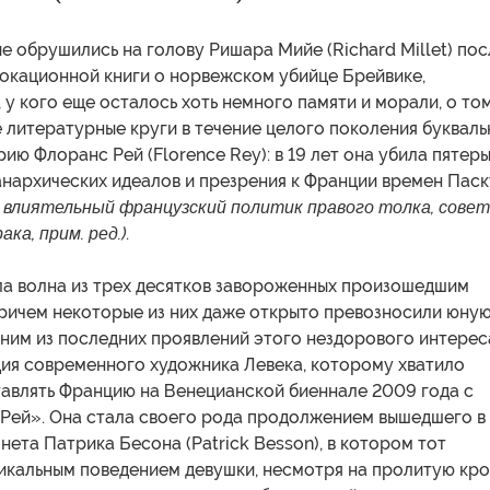
е обрушились на голову Ришара Мийе (Richard Millet) пос
вокационной книги о норвежском убийце Брейвике,
 у кого еще осталось хоть немного памяти и морали, о том
 литературные круги в течение целого поколения букваль
ию Флоранс Рей (Florence Rey): в 19 лет она убила пятер
анархических идеалов и презрения к Франции времен Пас
– влиятельный французский политик правого толка, сове
ка, прим. ред.)
.
ла волна из трех десятков завороженных произошедшим
причем некоторые из них даже открыто превозносили юну
дним из последних проявлений этого нездорового интерес
ция современного художника Левека, которому хватило
тавлять Францию на Венецианской биеннале 2009 года с
Рей». Она стала своего рода продолжением вышедшего в
нета Патрика Бесона (Patrick Besson), в котором тот
икальным поведением девушки, несмотря на пролитую кро