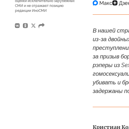
оценки исключительно зарубежных
СМИ и не отражают позицию
редакции ИноСМИ
В нашей стр
из-за двойны
преступлени
за призыв бо
рэперы из Se
гомосексуали
убивать и бр
задержаны п
Кристиан Ком