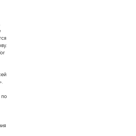
,
е
тся
ву.
or
сей
».
 по
ния