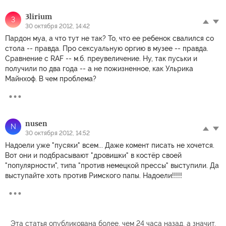
3lirium
3
30 октября 2012, 14:42
Пардон муа, а что тут не так? То, что ее ребенок свалился со
стола -- правда. Про сексуальную оргию в музее -- правда.
Сравнение с RAF -- м.б. преувеличение. Ну, так пуськи и
получили по два года -- а не пожизненное, как Ульрика
Майнхоф. В чем проблема?
nusen
N
30 октября 2012, 14:52
Надоели уже "пусяки" всем... Даже комент писать не хочется.
Вот они и подбрасывают "дровишки" в костёр своей
"популярности", типа "против немецкой прессы" выступили. Да
выступайте хоть против Римского папы. Надоели!!!!!
Эта статья опубликована более, чем 24 часа назад, а значит,