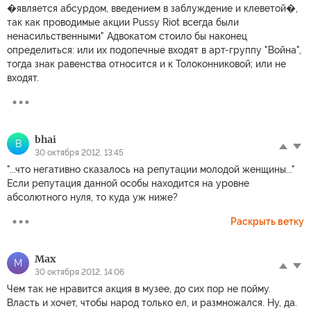
�является абсурдом, введением в заблуждение и клеветой�,
так как проводимые акции Pussy Riot всегда были
ненасильственными" Адвокатом стоило бы наконец
определиться: или их подопечные входят в арт-группу "Война",
тогда знак равенства относится и к Толоконниковой; или не
входят.
bhai
B
30 октября 2012, 13:45
"...что негативно сказалось на репутации молодой женщины..."
Если репутация данной особы находится на уровне
абсолютного нуля, то куда уж ниже?
Раскрыть ветку
Мах
М
30 октября 2012, 14:06
Чем так не нравится акция в музее, до сих пор не пойму.
Власть и хочет, чтобы народ только ел, и размножался. Ну, да.