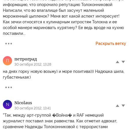
информацию, что опорочило репутацию Толоконниковой
Написали, что во влагалище был засунут маленький
мороженный цыпленок? Меня вот какой аспект интересует!
Как зечки относятся к кулинарным хитростям Толокна и ее
особой манере мариновать курятину? Ее ведь вроде на кухню
поставили...
Раскрыть ветку
петроград
П
30 октября 2012, 13:28
на днях горку новую возьму) и море позитива))) Надюшка шила,
губастенькая:)
Nicolaus
N
30 октября 2012, 13:41
"Так, между арт-группой �Война� и RAF немецкий
журналист поставил знак равенства. Как отметил адвокат,
сравнение Надежды Толоконниковой с террористами