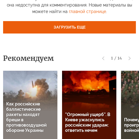
она недоступна для комментирования. Новые материалы вы
можете найти на
главной странице
.
ЗАГРУЗИТЬ ЕЩЕ
Рекомендуем
1
/
14
Как российские
баллистические
ракеты находят
"Огромный ущерб". В
бреши в
Киеве ужаснулись
Почем
противовоздушной
российским ударам:
проигр
обороне Украины
ответить нечем
войной