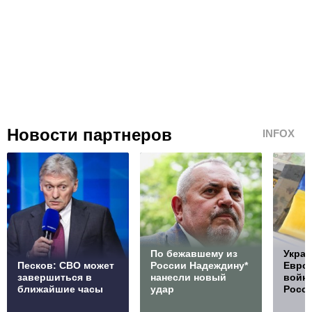
Новости партнеров
INFOX
По бежавшему из
Украи
Песков: СВО может
России Надеждину*
Европ
завершиться в
нанесли новый
войну
ближайшие часы
удар
Росс