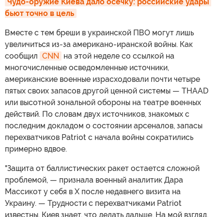
Чудо-оружие Киева дало осечку: российские удары 
бьют точно в цель
Вместе с тем бреши в украинской ПВО могут лишь
увеличиться из-за американо-иранской войны. Как
сообщил
CNN
на этой неделе со ссылкой на
многочисленные осведомленные источники,
американские военные израсходовали почти четыре
пятых своих запасов другой ценной системы — THAAD
или высотной зональной обороны на театре военных
действий. По словам двух источников, знакомых с
последним докладом о состоянии арсеналов, запасы
перехватчиков Patriot с начала войны сократились
примерно вдвое.
"Защита от баллистических ракет остается сложной
проблемой, — признала военный аналитик Дара
Массикот у себя в X после недавнего визита на
Украину. — Трудности с перехватчиками Patriot
известны. Киев знает, что делать дальше. На мой взгляд,