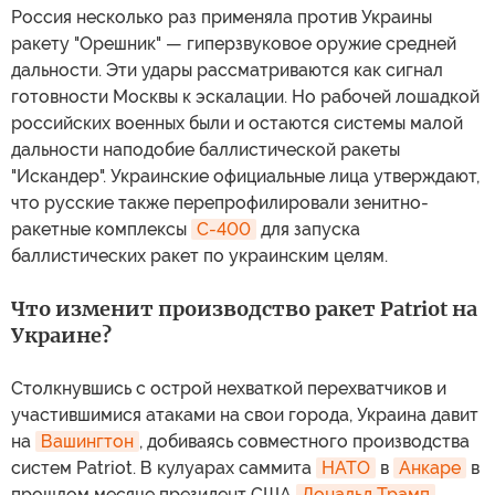
Россия несколько раз применяла против Украины
ракету "Орешник" — гиперзвуковое оружие средней
дальности. Эти удары рассматриваются как сигнал
готовности Москвы к эскалации. Но рабочей лошадкой
российских военных были и остаются системы малой
дальности наподобие баллистической ракеты
"Искандер". Украинские официальные лица утверждают,
что русские также перепрофилировали зенитно-
ракетные комплексы
С-400
для запуска
баллистических ракет по украинским целям.
Что изменит производство ракет Patriot на
Украине?
Столкнувшись с острой нехваткой перехватчиков и
участившимися атаками на свои города, Украина давит
на
Вашингтон
, добиваясь совместного производства
систем Patriot. В кулуарах саммита
НАТО
в
Анкаре
в
прошлом месяце президент США
Дональд Трамп