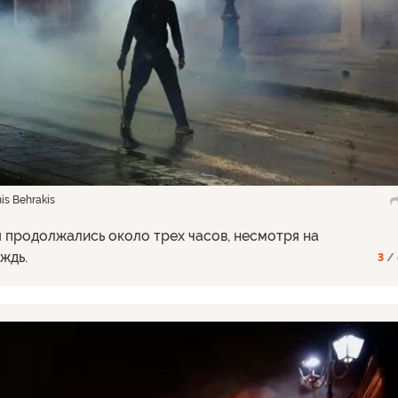
s Behrakis
 продолжались около трех часов, несмотря на
ждь.
3
/ 