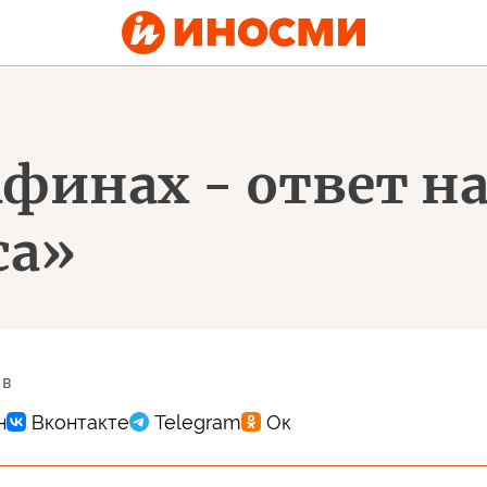
Афинах - ответ н
са»
 в