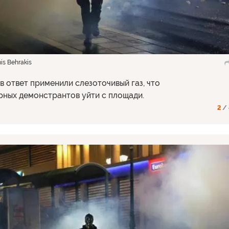
s Behrakis
в ответ применили слезоточивый газ, что
рных демонстрантов уйти с площади.
2
/ 