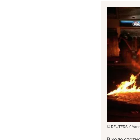
© REUTERS / Yanni
В ходе стоты