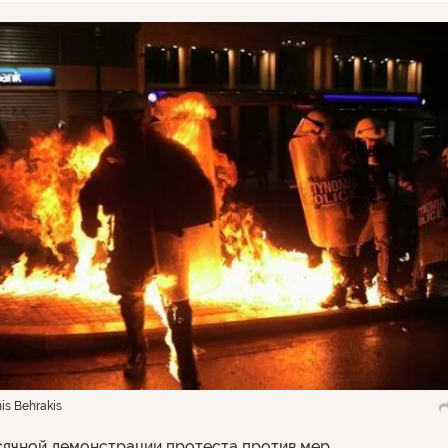
s Behrakis
сячной демонстрации протеста против мер