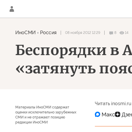
ИноСМИ
Россия
08 ноября 2012 12:29
8
14
Беспорядки в 
«затянуть поя
Читать inosmi.ru
Материалы ИноСМИ содержат
оценки исключительно зарубежных
СМИ и не отражают позицию
редакции ИноСМИ