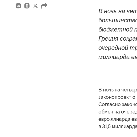
В ночь на че
большинство
бюджетной пр
Греция сокра
очередной т
миллиарда ев
В ночь на четве
законопроект о
Согласно законо
обмен на очере
евро.ллиарда е
в 31,5 миллиарда