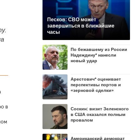
Песков: СВО может
завершиться в ближайшие
у,
часы
на
По бежавшему из России
Надеждину* нанесли
новый удар
Арестович* оценивает
перспективы портов и
«зерновой сделки»
а
ро в
Соскин: визит Зеленского
в США оказался полным
провалом
мом
Американский демократ