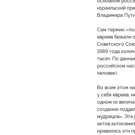
основном росси
израильский пре
Владимира Пути
Сам термин «пог
евреев бежали о
Советского Союз
1989 года колич
тысяч. По данны
российском нас
человек).
Во всем этом на
у себя евреев, 
одном из велич
создании подде
мудрецов». Эта
актов антисемит
нравились эти п