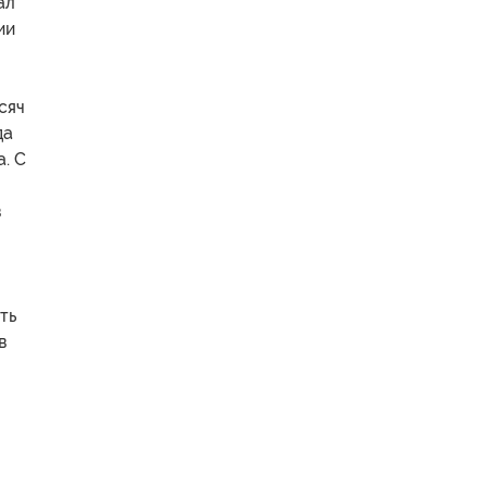
ал
ии
сяч
да
. С
в
ть
в