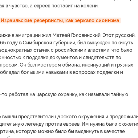
я в чувство, а евреев поставит на колени.
 Израильские резервисты, как зеркало сионизма
риже в эмиграции жил Матвей Головинский. Этот русский,
65 году в Симбирской губернии, был вынужден покинуть
еоднократных стычек с российскими властями, что было
онностью к подделке документов и свидетельств по
просам. Он был мастером обмана, инсинуаций и грязных
 обладал большими навыками в вопросах подделки и
да-то работал на царскую охранку, как называли тайную
о вышли представители царского окружения и предложил
дительную легенду против евреев. Им нужна была сюжетн
ртина, которую можно было бы выдвинуть в качестве