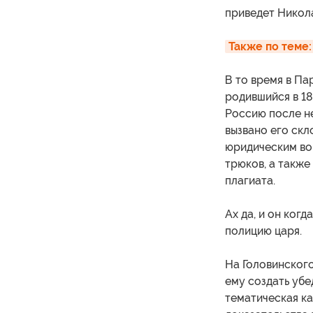
приведет Никола
Также по теме:
В то время в Па
родившийся в 18
Россию после н
вызвано его скл
юридическим во
трюков, а также
плагиата.
Ах да, и он ког
полицию царя.
На Головинског
ему создать убе
тематическая ка