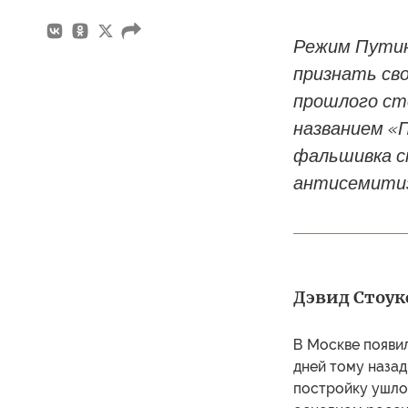
Режим Путин
признать сво
прошлого ст
названием «П
фальшивка с
антисемитизм
Дэвид Стоукс 
В Москве появил
дней тому назад
постройку ушло