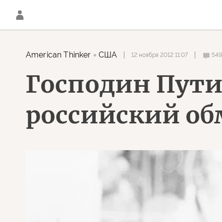
American Thinker
США
12 ноября 2012 11:07
54
Господин Пути
российский об