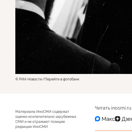
© РИА Новости
Перейти в фотобанк
Читать inosmi.ru
Материалы ИноСМИ содержат
оценки исключительно зарубежных
СМИ и не отражают позицию
редакции ИноСМИ