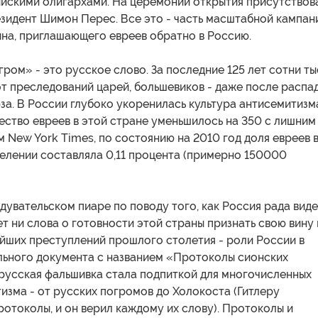
йскими олигархами. На церемонии открытия присутствов
зидент Шимон Перес. Все это - часть масштабной кампан
на, приглашающего евреев обратно в Россию.
ром» - это русское слово. За последние 125 лет сотни ты
т преследований царей, большевиков - даже после распа
а. В России глубоко укоренилась культура антисемитизма
ество евреев в этой стране уменьшилось на 350 с лишним
м New York Times, по состоянию на 2010 год доля евреев 
елении составляла 0,11 процента (примерно 150000
дувательском пиаре по поводу того, как Россия рада виде
нет ни слова о готовности этой страны признать свою вину 
айших преступлений прошлого столетия - роли России в
льного документа с названием «Протоколы сионских
 русская фальшивка стала подпиткой для многочисленных
изма - от русских погромов до Холокоста (Гитлеру
ротоколы, и он верил каждому их слову). Протоколы и