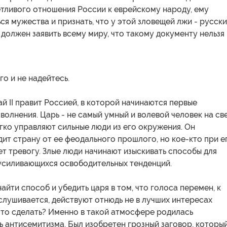
етливого отношения России к еврейскому народу, ему
ся мужества и признать, что у этой зловещей лжи - русск
 должен заявить всему миру, что такому документу нельзя
го и не надейтесь.
ай II правит Россией, в которой начинаются первые
олнения. Царь - не самый умный и волевой человек на све
гко управляют сильные люди из его окружения. Он
ит страну от ее феодального прошлого, но кое-кто при е
т тревогу. Злые люди начинают изыскивать способы для
усиливающихся освободительных тенденций.
найти способ и убедить царя в том, что голоса перемен, к
лушивается, действуют отнюдь не в лучших интересах
это сделать? Именно в такой атмосфере родилась
 антисемитизма. Был изобретен грозный заговор, которы