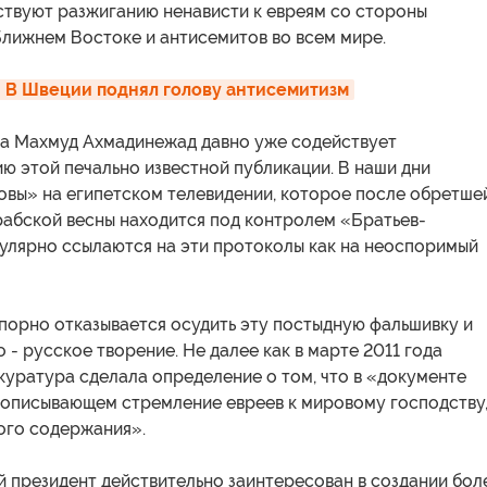
ствуют разжиганию ненависти к евреям со стороны
Ближнем Востоке и антисемитов во всем мире.
: В Швеции поднял голову антисемитизм
а Махмуд Ахмадинежад давно уже содействует
ю этой печально известной публикации. В наши дни
овы» на египетском телевидении, которое после обретше
рабской весны находится под контролем «Братьев-
гулярно ссылаются на эти протоколы как на неоспоримый
порно отказывается осудить эту постыдную фальшивку и
о - русское творение. Не далее как в марте 2011 года
куратура сделала определение о том, что в «документе
, описывающем стремление евреев к мировому господству
ого содержания».
 президент действительно заинтересован в создании бол