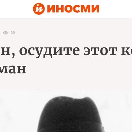
9
469
н, осудите этот 
ман