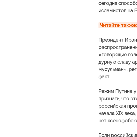
сегодня способ
исламистов на 
Читайте также
Президент Иран
распространени
«говорящие гол
дурную славу а
мусульман», ре
факт.
Режим Путина у
признать, что эт
российская про
начала XIX века
нет ксенофобск
Если российский