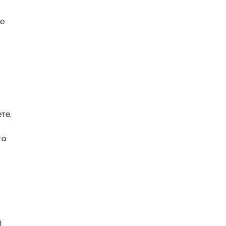
ие
те,
го
й