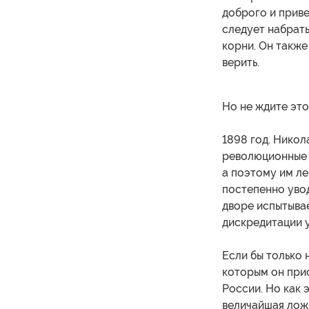
доброго и прив
следует набрать
корни. Он также
верить.
Но не ждите это
1898 год. Никол
революционные в
а поэтому им ле
постепенно увод
дворе испытывае
дискредитации 
Если бы только 
которым он прис
России. Но как 
величайшая ложь