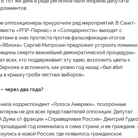
 В тот же день в ряде регионов были избраны депутаты
арламентов.
не оппозиционеры приурочили ряд мероприятий. В Санкт-
ивисты «РПР-Парнас» и «Солидарности» выходят с
етами в знак протеста против фальсификации итогов
 «Яблока» Сергей Митрохин предложил устроить поминки
овщины смерти важнейшей демократической процедуры».
л всех, кто поддерживает эту идею, возложить цветы к
иркома и вспомнить, как ровно год назад «был вбит
ь в крышку гроба честных выборов».
 через два года?
яснила корреспондент «Голоса Америки», похоронные
ктерны не для всех представителей оппозиции. Депутат
й Думы от фракции «Справедливая Россия» Дмитрий Гудк
 прошедший год изменилась и сама страна, и ее граждане. 
нулись в новой России, где появилось гражданское