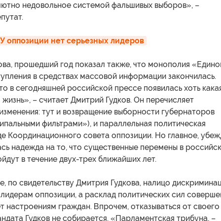
лютно недовольное системой фальшивых выборов», –
путат.
 У оппозиции нет серьезных лидеров
ова, прошедший год показал также, что монополия «Едино
тупления в средствах массовой информации закончилась.
то в сегодняшней российской прессе появилась хоть кака
 жизнь», – считает Дмитрий Гудков. Он перечисляет
изменения: тут и возвращение выборности губернаторов
ципальными фильтрами»), и параллельная политическая
де Координационного совета оппозиции. Но главное, убе
ась надежда на то, что существенные перемены в российс
йдут в течение двух-трех ближайших лет.
, по свидетельству Дмитрия Гудкова, налицо дискримина
 лидерам оппозиции, а расклад политических сил соверш
т настроениям граждан. Впрочем, отказываться от своего
ндата Гудков не собирается. «Парламентская трибуна, –