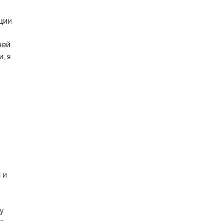
ции
ней
, я
 и
ту