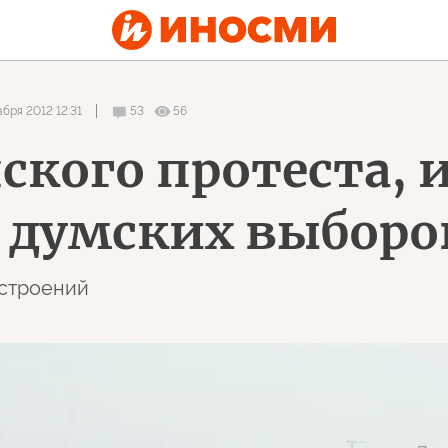
бря 2012 12:31
53
56
ского протеста, 
е думских выборо
астроений