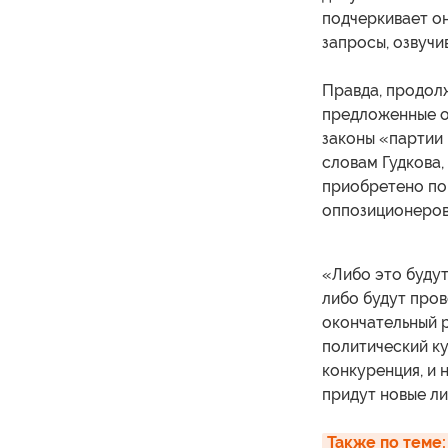
подчеркивает он
запросы, озвучи
Правда, продолж
предложенные о
законы «партии 
словам Гудкова,
приобретено по 
оппозиционеров
«Либо это будут
либо будут про
окончательный р
политический ку
конкуренция, и 
придут новые л
Также по теме: