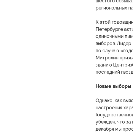
шестого созыва.
региональных п
К этой годовщи
Петербурге акт
одиночными пик
выборов. Лидер
по случаю «год
Митрохин призва
зданию Центризб
последний гвозд
Новые выборы –
Однако, как вы
настроения хара
Государственно
убежден, что за
декабря мы прос