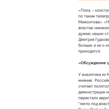
«Пока, – конста
по таким телеп
Мамонтова». «Но
властью никаких
думаю, наших с
Дмитрия Гудкова
больше, и ни о 
приходится.
«Обсуждение зд
У аналитика из
мнение. Россий
считает политол
демонстрации на
перестало верит
“легло под влас