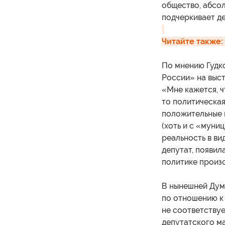
общество, абсо
подчеркивает де
Читайте также:
По мнению Гудк
России» на выс
«Мне кажется, ч
то политическая
положительные 
(хоть и с «муни
реальность в ви
депутат, появил
политике произо
В нынешней Думе
по отношению к
не соответствуе
депутатского ма