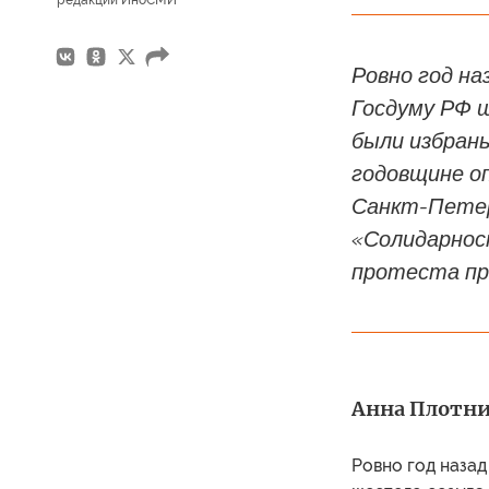
редакции ИноСМИ
Ровно год на
Госдуму РФ ш
были избран
годовщине о
Санкт-Петер
«Солидарнос
протеста пр
Анна Плотн
Ровно год назад