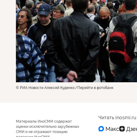
© РИА Новости Алексей Куденко
Перейти в фотобанк
Читать inosmi.ru
Материалы ИноСМИ содержат
оценки исключительно зарубежных
СМИ и не отражают позицию