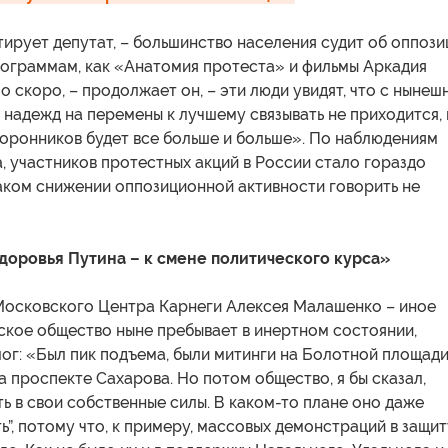
тирует депутат, – большинство населения судит об оппози
рограммам, как «Анатомия протеста» и фильмы Аркадия
 скоро, – продолжает он, – эти люди увидят, что с нынеш
 надежд на перемены к лучшему связывать не приходится, и
торонников будет все больше и больше». По наблюдениям
, участников протестных акций в России стало гораздо
каком снижении оппозиционной активности говорить не
оровья Путина – к смене политического курса»
 Московского Центра Карнеги Алексея Малашенко – иное
ское общество ныне пребывает в инертном состоянии,
ог: «Был пик подъема, были митинги на Болотной площади
 проспекте Сахарова. Но потом общество, я бы сказал,
ь в свои собственные силы. В каком-то плане оно даже
ть”, потому что, к примеру, массовых демонстраций в защи