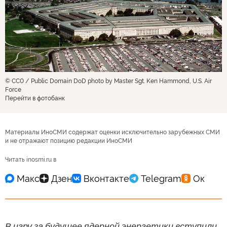
© CC0 / Public Domain DoD photo by Master Sgt. Ken Hammond, U.S. Air
Force
Перейти в фотобанк
Материалы ИноСМИ содержат оценки исключительно зарубежных СМИ
и не отражают позицию редакции ИноСМИ
Читать inosmi.ru в
В игру за будущее ядерной энергетики вступили