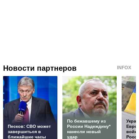
Новости партнеров
INFOX
По бежавшему из
Украи
Песков: СВО может
России Надеждину*
Европ
завершиться в
нанесли новый
войну
ближайшие часы
удар
Росс