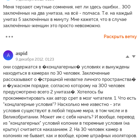
Меня терзают смутные сомнения, нет ли здесь ошибки... 300
заключённых на два унитаза, на всё - полчаса. Т.е. на каждый
унитаз 5 заключённых в минуту. Мне кажется, что в случае
заключённых-женщин это просто невозможно.
Раскрыть ветку
aspid
A
9 декабря 2012, 01:23
они содержатся в �концлагерных� условиях и вынуждены
находиться в камерах по 30 человек. Заключенные
рассказывают о �страшной нехватке личного пространства�
и �ужасном порядке, согласно которому на 300 человек
предусмотрено всего 2 унитаза�. Хотелось бы
прокомментировать как автор срет в мозг читателя. 1. Что есть
"концлагерные условия"? Насколько мне известно - эти
условия существуют в любой тюрьме мира, в том числе и в
Великобритании. Может им с себя начать? И вообще, перевод
из "концлагерных" условий колонии в тюремные условия (на
крытку) считается наказанием. 2. На 30 человек камер в
колониях не бывает, как и вообще, кроме штрафных изоляторов.