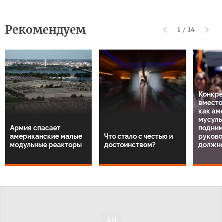
Рекомендуем
1
/
14
Конкре
вместо
как ам
мусул
Армия спасает
подним
американские малые
Что стало с честью и
руков
модульные реакторы
достоинством?
должн