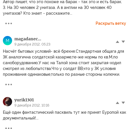
Автор пишет, что это похоже на барак - так это и есть барак.
3. На 30 человек 2 унитаза. А в англии на 30 человек 40
унитазов? Кто знает - расскажите...
Раскрыть ветку
magadanec...
M
9 декабря 2012, 05:23
Насчёт бытовых условий- всё брехня.Стандартная общага для
ЗК аналогична солдатской казарме,те-же нормы по кв.М,по
саноборудованию.У нас на Талой зона стоит закрытая-ходил
смотрел из любопытства.Что у солдат ВВ,что у ЗК условия
проживания одинаковые,только по разные стороны колючки.
yurik1301
9 декабря 2012, 10:16
Ещё один фантастический пасквиль тут же принят Еуропой как
документальный!...