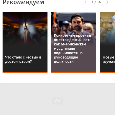
Рекомендуем
1
/
14
Конкретные проекты
вместо идентичности:
как американские
мусульмане
поднимаются на
Что стало с честью и
руководящие
Новые 
достоинством?
должности
изучен