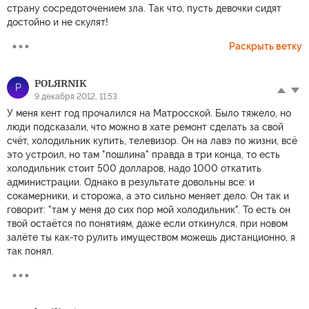
страну сосредоточением зла. Так что, пусть девочки сидят
достойно и не скулят!
Раскрыть ветку
POLЯRNIK
P
9 декабря 2012, 11:53
У меня кент год прочалился на Матросской. Было тяжело, но
люди подсказали, что можно в хате ремонт сделать за свой
счёт, холодильник купить, телевизор. Он на лавэ по жизни, всё
это устроил, но там "пошлина" правда в три конца, то есть
холодильник стоит 500 долларов, надо 1000 откатить
администрации. Однако в результате довольны все: и
сокамерники, и сторожа, а это сильно меняет дело. Он так и
говорит: "там у меня до сих пор мой холодильник". То есть он
твой остаётся по понятиям, даже если откинулся, при новом
залёте ты как-то рулить имуществом можешь дистанционно, я
так понял.