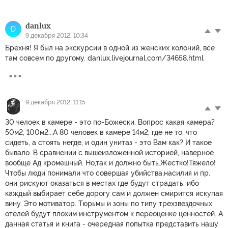
danlux
D
9 декабря 2012, 10:34
Брехня! Я был на экскурсии в одной из женских колоний, все
там совсем по другому. danlux.livejournal.com/34658.html
9 декабря 2012, 11:15
30 челоек в камере - это по-Божески. Вопрос какая камера?
50м2, 100м2...А 80 человек в камере 14м2, где не то, что
сидеть, а стоять негде, и один унитаз - это Вам как? И такое
бывало. В сравнении с вышеизложенной историей, наверное
вообще Ад кромешный. Но,так и должно быть.Жестко!Тяжело!
Чтобы люди понимали что совершая убийства,насилия и пр.
они рискуют оказаться в местах где будут страдать. ибо
каждый выбирает себе дорогу сам и должен смирится искупая
вину. Это мотиватор. Тюрьмы и зоны по типу трехзвездочных
отелей будут плохим инструментом к переоценке ценностей. А
данная статья и книга - очередная попытка представить нашу