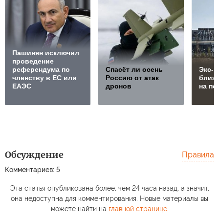
Пашинян исключил
проведение
референдума по
Спасёт ли осень
Экс-м
членству в ЕС или
Россию от атак
близк
ЕАЭС
дронов
на по
Обсуждение
Правила
Комментариев: 5
Эта статья опубликована более, чем 24 часа назад, а значит,
она недоступна для комментирования. Новые материалы вы
можете найти на
главной странице
.