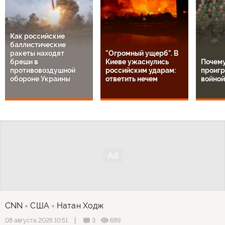
Как российские
баллистические
ракеты находят
"Огромный ущерб". В
бреши в
Киеве ужаснулись
Почем
противовоздушной
российским ударам:
проигр
обороне Украины
ответить нечем
войной
CNN
США
Натан Ходж
3
689
08 августа 2026 10:51