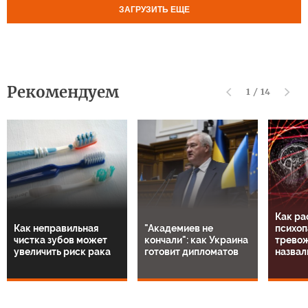
ЗАГРУЗИТЬ ЕЩЕ
Рекомендуем
1
/
14
Как ра
Как неправильная
"Академиев не
психоп
чистка зубов может
кончали": как Украина
тревож
увеличить риск рака
готовит дипломатов
назвал