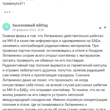
траванулся?:)
Засаленный АйПэд
ЗА
26 февраля 2013, 13:18
Главная фишка в том, что Литвиненко действительно работал
на МИ-6 в качестве информатора и одновременно на БАБа,
занимаясь контрабандой радиоактивных материалов. При
провозке партии полония, остановившись в отеле в Лондоне,
Литвиненко скорее всего открыл контейнер с материалом,
пытаясь проверить не обманул ли его поставщик.
Радиоактивный пар полония вырвался из герметичной капсулы
и отравил любопытного дурачка, попутно, заляпав радиацией
сам номер отеля и прилегающие коридоры. Сначала
Литвиненко даже не понял, что произошло, но когда
почувствовал себя плохо, на всякий случай рассказал ребятам
из МИ-6 и БАБу, что открывал контейнер. Те поняли, что он не
жилец решили на его смерти устроить неплохой
международный скандальчик. Именно огромную концентрацию
полония в отеле, где останавливался Литвиненко и
засекретили, потому что если об этом станет известно, то вся