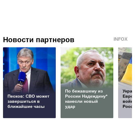
Новости партнеров
INFOX
По бежавшему из
Украи
Песков: СВО может
России Надеждину*
Европ
завершиться в
нанесли новый
войну
ближайшие часы
удар
Росс