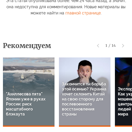
Эта статья опубликована более, чем 24 часа назад, а значит,
она недоступна для комментирования. Новые материалы вы
можете найти на
главной странице
.
Рекомендуем
1
/
14
Закончится ли борьба
этой осенью? Украина
Экспор
"Ахиллесова пята"
хочет склонить Китай
Как ук
Японии уже в руках
на свою сторону для
мошенн
России: риск
послевоенного
центр
масштабного
восстановления
людей 
блэкаута
страны
мира