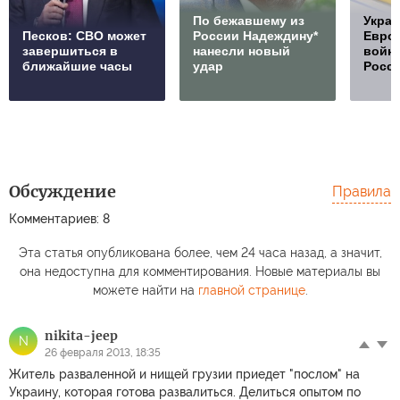
По бежавшему из
Украи
Песков: СВО может
России Надеждину*
Европ
завершиться в
нанесли новый
войну
ближайшие часы
удар
Росс
Обсуждение
Правила
Комментариев: 8
Эта статья опубликована более, чем 24 часа назад, а значит,
она недоступна для комментирования. Новые материалы вы
можете найти на
главной странице
.
nikita-jeep
N
26 февраля 2013, 18:35
Житель разваленной и нищей грузии приедет "послом" на
Украину, которая готова развалиться. Делиться опытом по