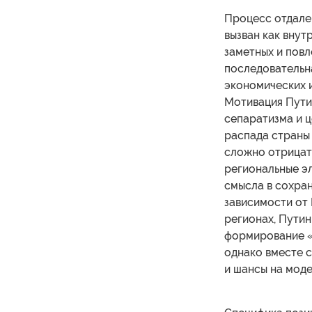
Процесс отдален
вызван как внут
заметных и повл
последовательн
экономических 
Мотивация Путин
сепаратизма и 
распада страны
сложно отрицать
региональные эл
смысла в сохра
зависимости от 
регионах, Путин
формирование «в
однако вместе с
и шансы на мод