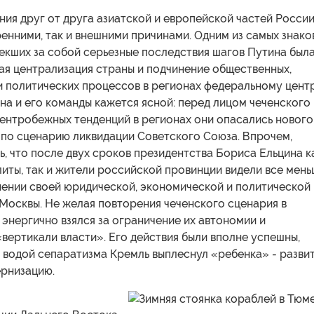
ия друг от друга азиатской и европейской частей Росси
ренними, так и внешними причинами. Одним из самых знако
екших за собой серьезные последствия шагов Путина был
ая централизация страны и подчинение общественных,
и политических процессов в регионах федеральному центр
а и его команды кажется ясной: перед лицом чеченского
центробежных тенденций в регионах они опасались нового
 по сценарию ликвидации Советского Союза. Впрочем,
, что после двух сроков президентства Бориса Ельцина к
иты, так и жители российской провинции видели все мен
нении своей юридической, экономической и политической
Москвы. Не желая повторения чеченского сценария в
 энергично взялся за ограничение их автономии и
ертикали власти». Его действия были вполне успешны,
 водой сепаратизма Кремль выплеснул «ребенка» - разви
ернизацию.