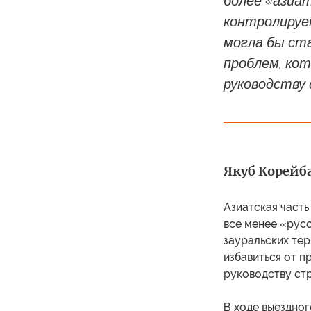
более «азиат
контролируе
могла бы ст
проблем, ко
руководству
Якуб Корейба
Азиатская часть
все менее «русс
зауральских те
избавиться от п
руководству ст
В ходе выездног