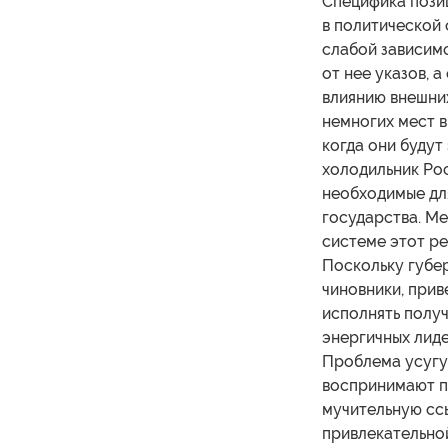
Специфика пози
в политической
слабой зависим
от нее указов, 
влиянию внешних
немногих мест в
когда они будут
холодильник Рос
необходимые дл
государства. М
системе этот ре
Поскольку губе
чиновники, прив
исполнять получ
энергичных лиде
Проблема усугу
воспринимают пр
мучительную сс
привлекательной