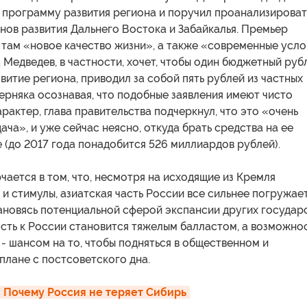
 программу развития региона и поручил проанализироват
ов развития Дальнего Востока и Забайкалья. Премьер
 там «новое качество жизни», а также «современные усло
. Медведев, в частности, хочет, чтобы один бюджетный рубл
витие региона, приводил за собой пять рублей из частных
ерняка осознавая, что подобные заявления имеют чисто
рактер, глава правительства подчеркнул, что это «очень
ача», и уже сейчас неясно, откуда брать средства на ее
(до 2017 года понадобится 526 миллиардов рублей).
ается в том, что, несмотря на исходящие из Кремля
ы и стимулы, азиатская часть России все сильнее погружае
ановясь потенциальной сферой экспансии других государс
сть к России становится тяжелым балластом, а возможно
- шансом на то, чтобы подняться в общественном и
плане с постсоветского дна.
: Почему Россия не теряет Сибирь