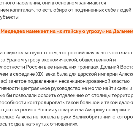
стного населения, они в основном занимаются
ием капитала», то есть обирают подчиненных себе людей 
убъекты.
 Медведев намекает на «китайскую угрозу» на Дальнем
 свидетельствуют о том, что российская власть осознает
за Уралом угрозу экономической, общественной и
лостности России в ее нынешних границах. Дальний Вост
 чем в середине XIX века была для царской империи Аляск
йчас) занятое подавлением несанкционированной властью
ивности центральное руководство не могло найти силы и
ые бы позволяли освоить отдаленные от столицы территор
пособности контролировать такой большой и такой далек
о центра регион Россия уговаривала Америку совершить
 только Аляска не попала в руки Великобритании, с котор
сь тогда в натянутых отношениях.