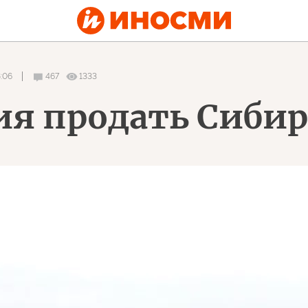
8:06
467
1333
ия продать Сибир