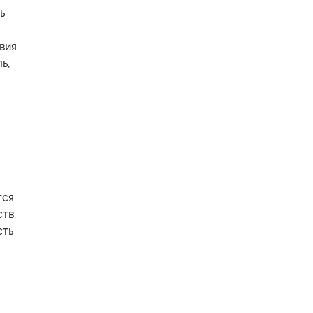
ь
вия
ь,
тся
тв.
сть