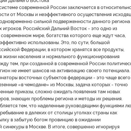
ции Дальнего Востока
 системе современной России заключается в относительн
ости от Москвы и неэффективного осуществления исходя
а одновременно сильной подверженности данного региона
 игроков. Российский Дальний Восток - это одно из
 современном мире, богатства которого еще ждут часа,
 эффективно использованы. Это, по сути, большой
сийской Федерации, в котором хранятся все продукты,
я жизни населения и нормального функционирования
ежду тем, при созданной в современной России политичес
гион не имеет шансов на активизацию своего потенциала.
рнаторы восточных субъектов федерации - это чаще всего
езенные «в чемодане» из Москвы, задача которых - точно
енные приказы, сложно ожидать появления там новых
ров, знающих проблемы региона и методы их решения.
бляется тем, что наделенные руководящими функциями л
ебывание в далеких от столицы уголках страны как
ылку в забытую богом провинцию в ожидании
 синекуры в Москве. В итоге, совершенно игнорируя