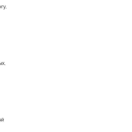
гу,
ых,
ый