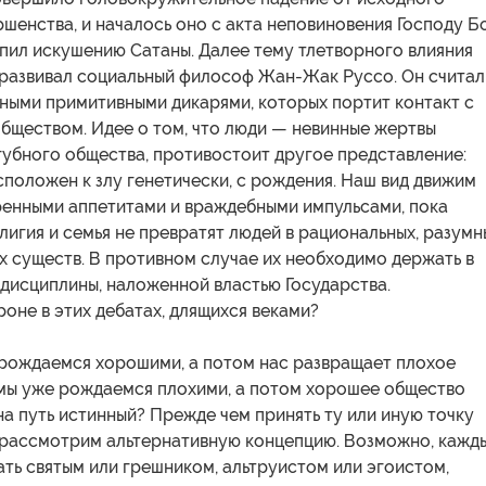
шенства, и началось оно с акта неповиновения Господу Бо
пил искушению Сатаны. Далее тему тлетворного влияния
 развивал социальный философ Жан-Жак Руссо. Он считал
ными примитивными дикарями, которых портит контакт с
бществом. Идее о том, что люди — невинные жертвы
губного общества, противостоит другое представление:
положен к злу генетически, с рождения. Наш вид движим
ренными аппетитами и враждебными импульсами, пока
лигия и семья не превратят людей в рациональных, разумн
х существ. В противном случае их необходимо держать в
дисциплины, наложенной властью Государства.
роне в этих дебатах, длящихся веками?
 рождаемся хорошими, а потом нас развращает плохое
мы уже рождаемся плохими, а потом хорошее общество
на путь истинный? Прежде чем принять ту или иную точку
е рассмотрим альтернативную концепцию. Возможно, кажд
ать святым или грешником, альтруистом или эгоистом,