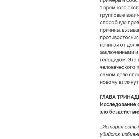
примеры и собс
тюремного эксп
групповые взаи
способную прев
причины, вызыв
противостояния,
начиная от дол
заключенными и 
геноцидом. Эта
человеческого п
самом деле спос
новому взглянут
ГЛАВА ТРИНАД
Исследование с
зло бездействи
…История есть н
убийств, избиен