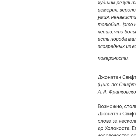
худшим результ
цемерия, вероло
умия, ненависти
толюбия… [это н
чению, что бол
есть порода ма
зловредных из в
поверхности.
Джонатан Свифт.
(Цит. по: Свифт
А. А. Франковског
Возможно, столь
Джонатан Свифт 
слова за нескол
до Холокоста. Е
человечество с