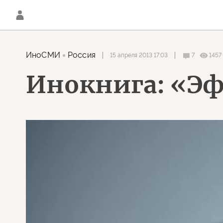
ИноСМИ
Россия
15 апреля 2013 17:03
7
1457
Инокнига: «Э