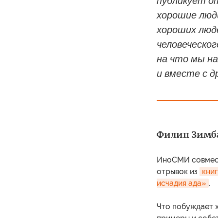
публикует о
хорошие люд
хороших люд
человеческог
на что мы н
и вместе с д
Филип Зимба
ИноСМИ cовмес
отрывок из
кни
исчадия ада»
.
Что побуждает 