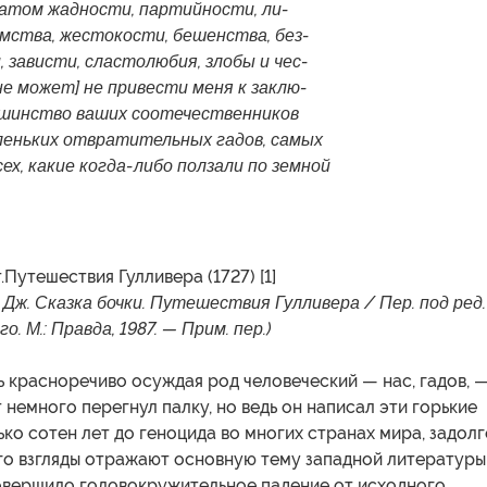
атом жадности, партийности, ли-
мства, жестокости, бешенства, без-
, зависти, сластолюбия, злобы и чес-
е может] не привести меня к заклю-
ьшинство ваших соотечественников
леньких отвратительных гадов, самых
сех, какие когда-либо ползали по земной
Путешествия Гулливера (1727) [1]
 Дж. Сказка бочки. Путешествия Гулливера / Пер. под ред.
о. М.: Правда, 1987. — Прим. пер.)
 красноречиво осуждая род человеческий — нас, гадов, 
немного перегнул палку, но ведь он написал эти горькие
ько сотен лет до геноцида во многих странах мира, задолг
го взгляды отражают основную тему западной литературы
овершило головокружительное падение от исходного