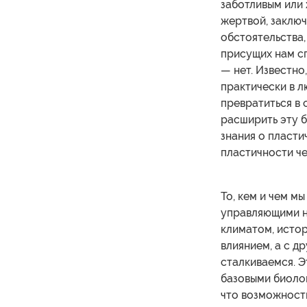
заботливым или
жертвой, заклю
обстоятельства,
присущих нам сп
— нет. Известно
практически в л
превратиться в 
расширить эту 
знания о пласти
пластичности че
То, кем и чем м
управляющими н
климатом, истор
влиянием, а с д
сталкиваемся. Э
базовыми биоло
что возможност