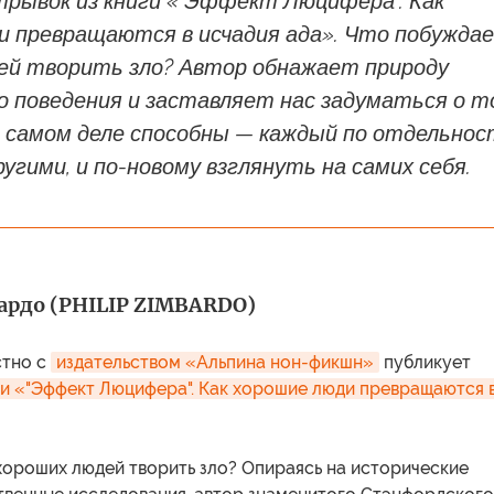
трывок из книги «"Эффект Люцифера". Как
и превращаются в исчадия ада». Что побужда
ей творить зло? Автор обнажает природу
о поведения и заставляет нас задуматься о т
а самом деле способны — каждый по отдельнос
ругими, и по-новому взглянуть на самих себя.
рдо (PHILIP ZIMBARDO)
тно с
издательством «Альпина нон-фикшн»
публикует
ги «"Эффект Люцифера". Как хорошие люди превращаются в
хороших людей творить зло? Опираясь на исторические