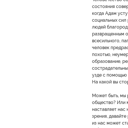
состояния совер
когда Адам усту
социальных сил
людей благород
развращенным о
всесильного, па
человек предрас
похотью, неуме
образование, ре
сострадательны
узде с помощью 
На какой вы сто
Может быть, мы
общество? Или 
наставляет нас 
зрения, давайт
из нас может ст