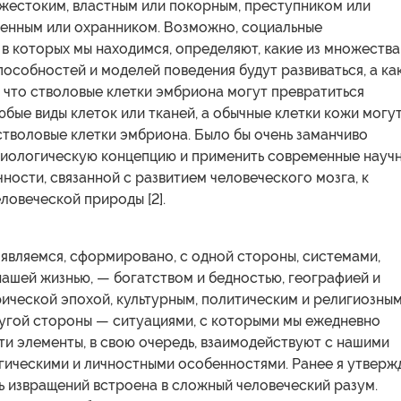
 жестоким, властным или покорным, преступником или
ченным или охранником. Возможно, социальные
 в которых мы находимся, определяют, какие из множества
особностей и моделей поведения будут развиваться, а ка
, что стволовые клетки эмбриона могут превратиться
юбые виды клеток или тканей, а обычные клетки кожи могу
стволовые клетки эмбриона. Было бы очень заманчиво
биологическую концепцию и применить современные науч
чности, связанной с развитием человеческого мозга, к
ловеческой природы [2].
ы являемся, сформировано, с одной стороны, системами,
ашей жизнью, — богатством и бедностью, географией и
ической эпохой, культурным, политическим и религиозны
ругой стороны — ситуациями, с которыми мы ежедневно
ти элементы, в свою очередь, взаимодействуют с нашими
гическими и личностными особенностями. Ранее я утверж
ь извращений встроена в сложный человеческий разум.