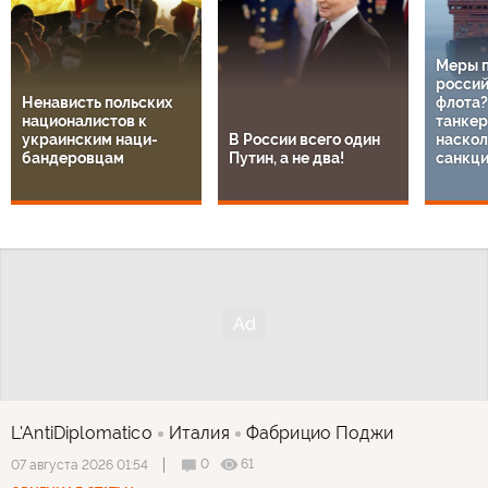
Меры 
россий
Ненависть польских
флота?
националистов к
танкер
украинским наци-
В России всего один
наскол
бандеровцам
Путин, а не два!
санкц
L'AntiDiplomatico
Италия
Фабрицио Поджи
0
61
07 августа 2026 01:54