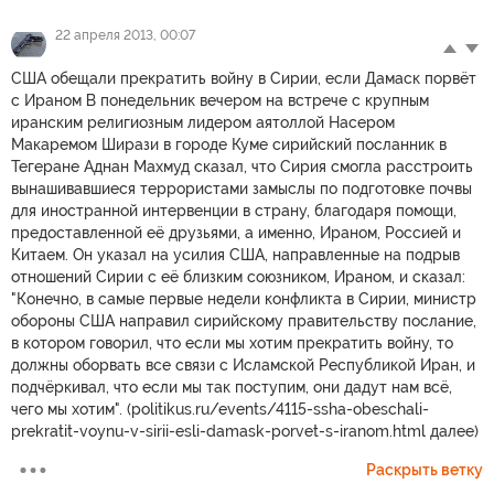
22 апреля 2013, 00:07
США обещали прекратить войну в Сирии, если Дамаск порвёт
с Ираном В понедельник вечером на встрече с крупным
иранским религиозным лидером аятоллой Насером
Макаремом Ширази в городе Куме сирийский посланник в
Тегеране Аднан Махмуд сказал, что Сирия смогла расстроить
вынашивавшиеся террористами замыслы по подготовке почвы
для иностранной интервенции в страну, благодаря помощи,
предоставленной её друзьями, а именно, Ираном, Россией и
Китаем. Он указал на усилия США, направленные на подрыв
отношений Сирии с её близким союзником, Ираном, и сказал:
"Конечно, в самые первые недели конфликта в Сирии, министр
обороны США направил сирийскому правительству послание,
в котором говорил, что если мы хотим прекратить войну, то
должны оборвать все связи с Исламской Республикой Иран, и
подчёркивал, что если мы так поступим, они дадут нам всё,
чего мы хотим". (politikus.ru/events/4115-ssha-obeschali-
prekratit-voynu-v-sirii-esli-damask-porvet-s-iranom.html далее)
Раскрыть ветку