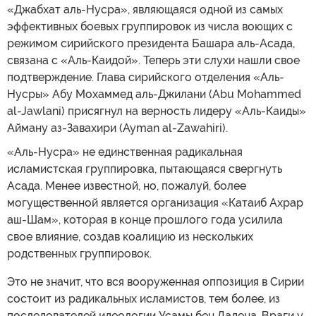
«Джабхат аль-Нусра», являющаяся одной из самых
эффективных боевых группировок из числа воющих с
режимом сирийского президента Башара аль-Асада,
связана с «Аль-Каидой». Теперь эти слухи нашли свое
подтверждение. Глава сирийского отделения «Аль-
Нусры» Абу Мохаммед аль-Джилани (Abu Mohammed
al-Jawlani) присягнул на верность лидеру «Аль-Каиды»
Айману аз-Завахири (Ayman al-Zawahiri).
«Аль-Нусра» не единственная радикальная
исламистская группировка, пытающаяся свергнуть
Асада. Менее известной, но, пожалуй, более
могущественной является организация «Катаиб Ахрар
аш-Шам», которая в конце прошлого года усилила
свое влияние, создав коалицию из нескольких
родственных группировок.
Это не значит, что вся вооруженная оппозиция в Сирии
состоит из радикальных исламистов, тем более, из
последователей идеологии Усамы бен Ладена. Враги у