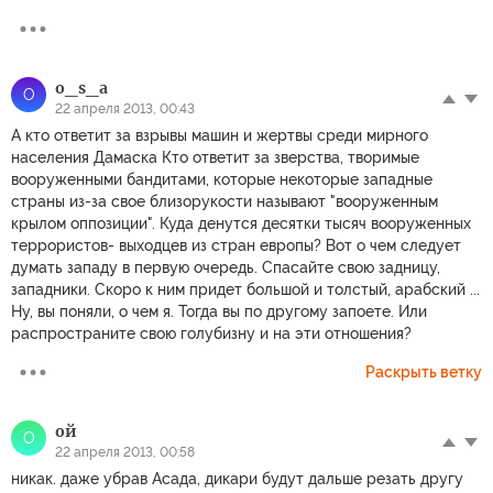
o_s_a
O
22 апреля 2013, 00:43
А кто ответит за взрывы машин и жертвы среди мирного
населения Дамаска Кто ответит за зверства, творимые
вооруженными бандитами, которые некоторые западные
страны из-за свое близорукости называют "вооруженным
крылом оппозиции". Куда денутся десятки тысяч вооруженных
террористов- выходцев из стран европы? Вот о чем следует
думать западу в первую очередь. Спасайте свою задницу,
западники. Скоро к ним придет большой и толстый, арабский ...
Ну, вы поняли, о чем я. Тогда вы по другому запоете. Или
распространите свою голубизну и на эти отношения?
Раскрыть ветку
ой
О
22 апреля 2013, 00:58
никак. даже убрав Асада, дикари будут дальше резать другу