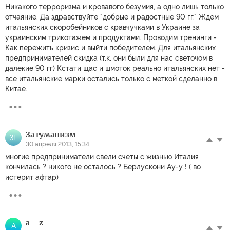
Никакого терроризма и кровавого безумия, а одно лишь только
отчаяние. Да здравствуйте "добрые и радостные 90 гг." Ждем
итальянских скоробейников с кравчучками в Украине за
украинским трикотажем и продуктами. Проводим тренинги -
Как пережить кризис и выйти победителем. Для итальянских
предпринимателей скидка (т.к. они были для нас светочом в
далекие 90 гг) Кстати щас и шмоток реально итальянских нет -
все итальянские марки остались только с меткой сделанно в
Китае.
За гуманизм
ЗГ
30 апреля 2013, 15:34
многие предприниматели свели счеты с жизнью Италия
кончилась ? никого не осталось ? Берлускони Ау-у ! ( во
истерит афтар)
a--z
A