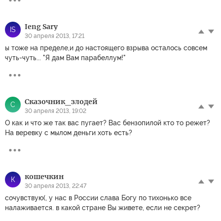
Ieng Sary
IS
30 апреля 2013, 17:21
ы тоже на пределе,и до настоящего взрыва осталось совсем
чуть-чуть... "Я дам Вам парабеллум!"
Сказочник_злодей
С
30 апреля 2013, 19:02
О как и что же так вас пугает? Вас бензопилой кто то режет?
На веревку с мылом деньги хоть есть?
кошечкин
К
30 апреля 2013, 22:47
сочувствую(, у нас в России слава Богу по тихонько все
налаживается. в какой стране Вы живете, если не секрет?