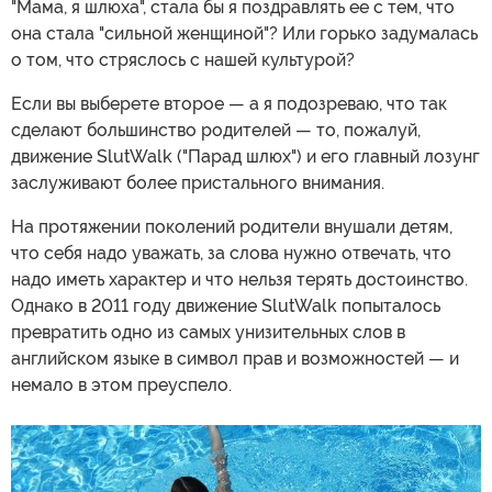
"Мама, я шлюха", стала бы я поздравлять ее с тем, что
она стала "сильной женщиной"? Или горько задумалась
о том, что стряслось с нашей культурой?
Если вы выберете второе — а я подозреваю, что так
сделают большинство родителей — то, пожалуй,
движение SlutWalk ("Парад шлюх") и его главный лозунг
заслуживают более пристального внимания.
На протяжении поколений родители внушали детям,
что себя надо уважать, за слова нужно отвечать, что
надо иметь характер и что нельзя терять достоинство.
Однако в 2011 году движение SlutWalk попыталось
превратить одно из самых унизительных слов в
английском языке в символ прав и возможностей — и
немало в этом преуспело.