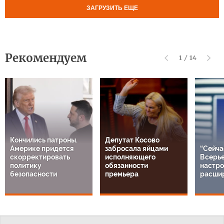
ЗАГРУЗИТЬ ЕЩЕ
Рекомендуем
1
/
14
Кончились патроны.
Депутат Косово
Америке придется
забросала яйцами
“Сейча
скорректировать
исполняющего
Всерье
политику
обязанности
настро
безопасности
премьера
расши