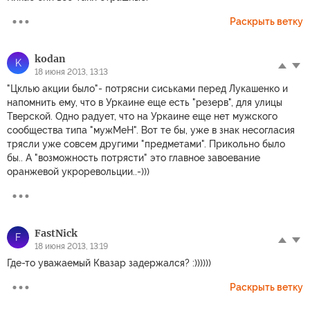
Раскрыть ветку
kodan
K
18 июня 2013, 13:13
"Цклью акции было"- потрясни сиськами перед Лукашенко и
напомнить ему, что в Уркаине еще есть "резерв", для улицы
Тверской. Одно радует, что на Уркаине еще нет мужского
сообщества типа "мужМеН". Вот те бы, уже в знак несогласия
трясли уже совсем другими "предметами". Прикольно было
бы.. А "возможность потрясти" это главное завоевание
оранжевой укроревольции..-)))
FastNick
F
18 июня 2013, 13:19
Где-то уважаемый Квазар задержался? :))))))
Раскрыть ветку