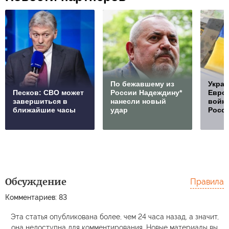
По бежавшему из
Украи
Песков: СВО может
России Надеждину*
Европ
завершиться в
нанесли новый
войну
ближайшие часы
удар
Росс
Обсуждение
Правила
Комментариев: 83
Эта статья опубликована более, чем 24 часа назад, а значит,
она недоступна для комментирования. Новые материалы вы