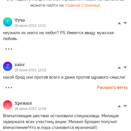
можете найти на
главной странице
.
Туча
Т
18 июня 2013, 12:51
неужели их никто не любит? PS Имеется ввиду мужская
любовь.
zaicc
Z
18 июня 2013, 12:52
какой бред они против всего и даже против здравого смысла!
Раскрыть ветку
Хренаce
Х
18 июня 2013, 12:58
Впечатляющее шествие остановили спецназовцы. Милиция
задержала всех участниц акции. Михаил Брошин получил
впечатление!Что ж,пора становится мужчиной!)