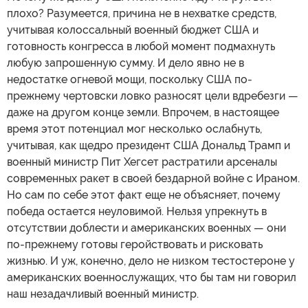
плохо? Разумеется, причина не в нехватке средств,
учитывая колоссальный военный бюджет США и
готовность конгресса в любой момент подмахнуть
любую запрошенную сумму. И дело явно не в
недостатке огневой мощи, поскольку США по-
прежнему чертовски ловко разносят цели вдребезги —
даже на другом конце земли. Впрочем, в настоящее
время этот потенциал мог несколько ослабнуть,
учитывая, как щедро президент США Дональд Трамп и
военный министр Пит Хегсет растратили арсеналы
современных ракет в своей бездарной войне с Ираном.
Но сам по себе этот факт еще не объясняет, почему
победа остается неуловимой. Нельзя упрекнуть в
отсутствии доблести и американских военных — они
по-прежнему готовы геройствовать и рисковать
жизнью. И уж, конечно, дело не низком тестостероне у
американских военнослужащих, что бы там ни говорил
наш незадачливый военный министр.