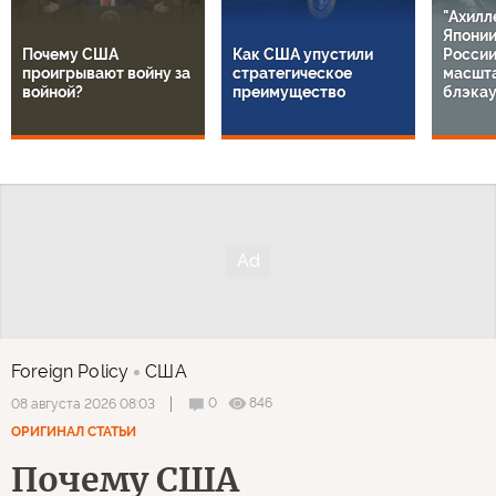
"Ахилл
Японии
Почему США
Как США упустили
России
проигрывают войну за
стратегическое
масшт
войной?
преимущество
блэкау
Foreign Policy
США
0
846
08 августа 2026 08:03
ОРИГИНАЛ СТАТЬИ
Почему США