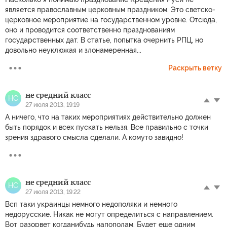
является православным церковным праздником. Это светско-
церковное мероприятие на государственном уровне. Отсюда,
оно и проводится соответственно празднованиям
государственных дат. В статье, попытка очернить РПЦ, но
довольно неуклюжая и злонамеренная...
Раскрыть ветку
не средний класс
НС
27 июля 2013, 19:19
А ничего, что на таких мероприятиях действительно должен
быть порядок и всех пускать нельзя. Все правильно с точки
зрения здравого смысла сделали. А комуто завидно!
не средний класс
НС
27 июля 2013, 19:22
Всп таки украинцы немного недополяки и немного
недорусские. Никак не могут определиться с направлением.
Вот разорвет когданибудь напополам. Будет еще одним