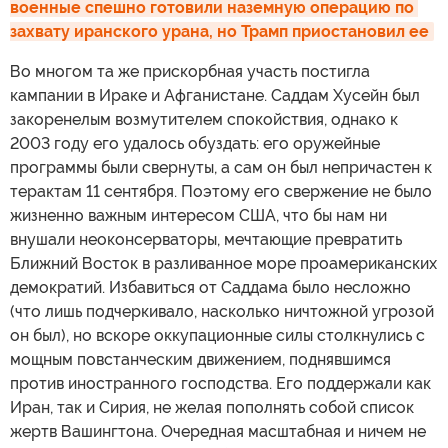
военные спешно готовили наземную операцию по 
захвату иранского урана, но Трамп приостановил ее
Во многом та же прискорбная участь постигла
кампании в Ираке и Афганистане. Саддам Хусейн был
закоренелым возмутителем спокойствия, однако к
2003 году его удалось обуздать: его оружейные
программы были свернуты, а сам он был непричастен к
терактам 11 сентября. Поэтому его свержение не было
жизненно важным интересом США, что бы нам ни
внушали неоконсерваторы, мечтающие превратить
Ближний Восток в разливанное море проамериканских
демократий. Избавиться от Саддама было несложно
(что лишь подчеркивало, насколько ничтожной угрозой
он был), но вскоре оккупационные силы столкнулись с
мощным повстанческим движением, поднявшимся
против иностранного господства. Его поддержали как
Иран, так и Сирия, не желая пополнять собой список
жертв Вашингтона. Очередная масштабная и ничем не