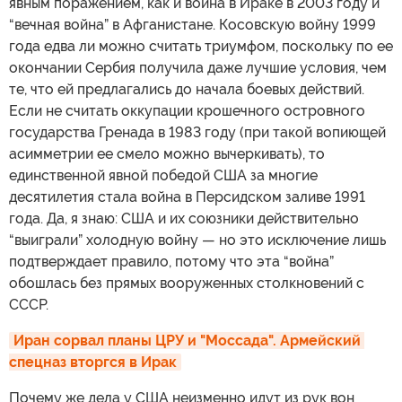
явным поражением, как и война в Ираке в 2003 году и
“вечная война” в Афганистане. Косовскую войну 1999
года едва ли можно считать триумфом, поскольку по ее
окончании Сербия получила даже лучшие условия, чем
те, что ей предлагались до начала боевых действий.
Если не считать оккупации крошечного островного
государства Гренада в 1983 году (при такой вопиющей
асимметрии ее смело можно вычеркивать), то
единственной явной победой США за многие
десятилетия стала война в Персидском заливе 1991
года. Да, я знаю: США и их союзники действительно
“выиграли” холодную войну — но это исключение лишь
подтверждает правило, потому что эта “война”
обошлась без прямых вооруженных столкновений с
СССР.
Иран сорвал планы ЦРУ и "Моссада". Армейский 
спецназ вторгся в Ирак
Почему же дела у США неизменно идут из рук вон