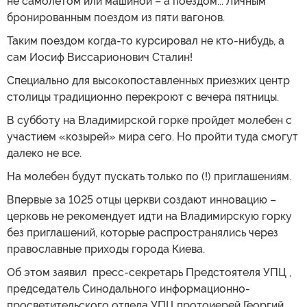
не самолетом или машиной – а поездом... Личным
бронированным поездом из пяти вагонов.
Таким поездом когда-то курсировал не кто-нибудь, а
сам Иосиф Виссарионович Сталин!
Специально для высокопоставленных приезжих центр
столицы традиционно перекроют с вечера пятницы.
В субботу на Владимирской горке пройдет молебен с
участием «козырей» мира сего. Но пройти туда смогут
далеко не все.
На молебен будут пускать только по (!) приглашениям.
Впервые за 1025 отцы церкви создают инновацию –
церковь не рекомендует идти на Владимирскую горку
без приглашений, которые распространялись через
православные приходы города Киева.
Об этом заявил пресс-секретарь Предстоятеля УПЦ ,
председатель Синодального информационно-
просветительского отдела УПЦ протоиерей Георгий