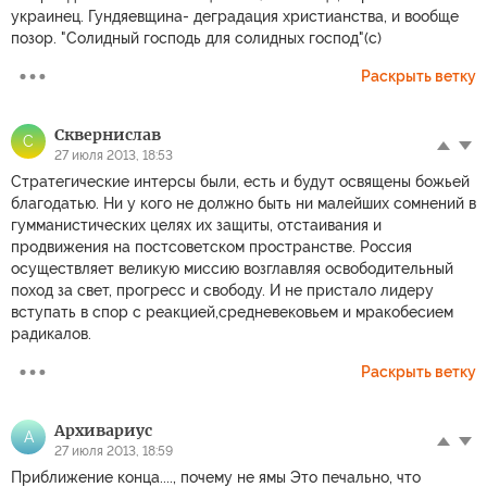
украинец. Гундяевщина- деградация христианства, и вообще
позор. "Солидный господь для солидных господ"(с)
Раскрыть ветку
Сквернислав
С
27 июля 2013, 18:53
Стратегические интерсы были, есть и будут освящены божьей
благодатью. Ни у кого не должно быть ни малейших сомнений в
гумманистических целях их защиты, отстаивания и
продвижения на постсоветском пространстве. Россия
осуществляет великую миссию возглавляя освободительный
поход за свет, прогресс и свободу. И не пристало лидеру
вступать в спор с реакцией,средневековьем и мракобесием
радикалов.
Раскрыть ветку
Архивариус
А
27 июля 2013, 18:59
Приближение конца...., почему не ямы Это печально, что