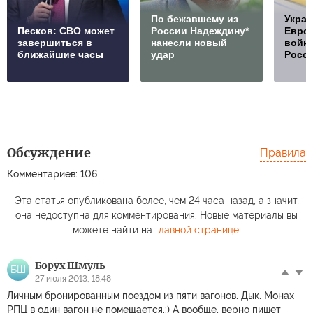
По бежавшему из
Украи
Песков: СВО может
России Надеждину*
Европ
завершиться в
нанесли новый
войну
ближайшие часы
удар
Росс
Обсуждение
Правила
Комментариев: 106
Эта статья опубликована более, чем 24 часа назад, а значит,
она недоступна для комментирования. Новые материалы вы
можете найти на
главной странице
.
Борух Шмуль
БШ
27 июля 2013, 18:48
Личным бронированным поездом из пяти вагонов. Дык. Монах
РПЦ в один вагон не помещается.:) А вообще, верно пишет