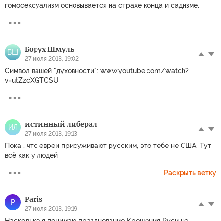
гомосексуализм основывается на страхе конца и садизме.
Борух Шмуль
БШ
27 июля 2013, 19:02
Символ вашей "духовности": www.youtube.com/watch?
v=utZzcXGTCSU
истинный либерал
ИЛ
27 июля 2013, 19:13
Пока , что евреи присуживают русским, это тебе не США. Тут
всё как у людей
Раскрыть ветку
Paris
P
27 июля 2013, 19:19
Насколько я понимаю празднование Крещения Руси не