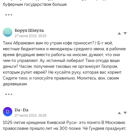
буферным государством больше.
Борух Шмуль
БШ
27 июля 2013, 19:25
Таки Абрамович вам по утрам кофе приносит?:) Б-г мой,
местные бюджетники и менеджеры среднего звена, в рабочее
время флудящие вместо работы на иносми, думают, что они
чем-то управляют. Ау, истинный либерал! Таки откуда ваши
деньги? Часом, получение таковых не организует Газпром,
которым рулит еврей? Не кусайте руку, которая вас кормит.
Сидите тихо, и голосуйте правильно. Молитесь, вон, своим
деревяшкам.
Dа-Dа
D
27 июля 2013, 19:26
1025-летия крещения Киевской Руси- это понято В Московию
православие пришло лет на 300 позже. Чё Гундяев празднует,