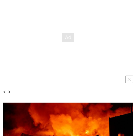
<...>