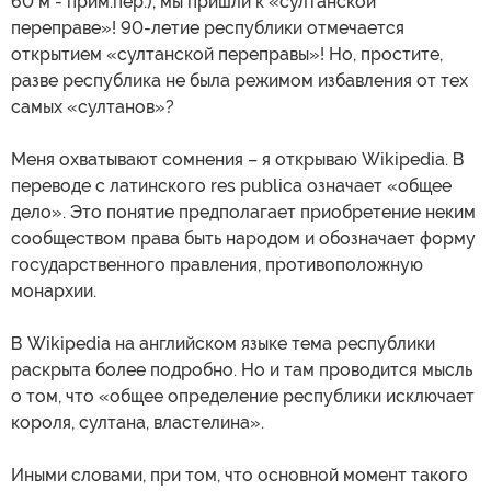
60 м - прим.пер.), мы пришли к «султанской
переправе»! 90-летие республики отмечается
открытием «султанской переправы»! Но, простите,
разве республика не была режимом избавления от тех
самых «султанов»?
Меня охватывают сомнения – я открываю Wikipedia. В
переводе с латинского res publica означает «общее
дело». Это понятие предполагает приобретение неким
сообществом права быть народом и обозначает форму
государственного правления, противоположную
монархии.
В Wikipedia на английском языке тема республики
раскрыта более подробно. Но и там проводится мысль
о том, что «общее определение республики исключает
короля, султана, властелина».
Иными словами, при том, что основной момент такого