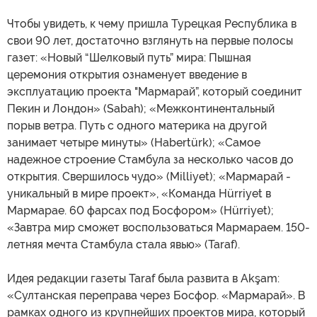
Чтобы увидеть, к чему пришла Турецкая Республика в
свои 90 лет, достаточно взглянуть на первые полосы
газет: «Новый “Шелковый путь” мира: Пышная
церемония открытия ознаменует введение в
эксплуатацию проекта "Мармарай”, который соединит
Пекин и Лондон» (Sabah); «Межконтинентальный
порыв ветра. Путь с одного материка на другой
занимает четыре минуты» (Habertürk); «Самое
надежное строение Стамбула за несколько часов до
открытия. Свершилось чудо» (Milliyet); «Мармарай -
уникальный в мире проект», «Команда Hürriyet в
Мармарае. 60 фарсах под Босфором» (Hürriyet);
«Завтра мир сможет воспользоваться Мармараем. 150-
летняя мечта Стамбула стала явью» (Taraf).
Идея редакции газеты Taraf была развита в Akşam:
«Султанская переправа через Босфор. «Мармарай». В
рамках одного из крупнейших проектов мира, который