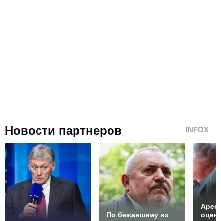
Новости партнеров
INFOX
Арест
По бежавшему из
оцен