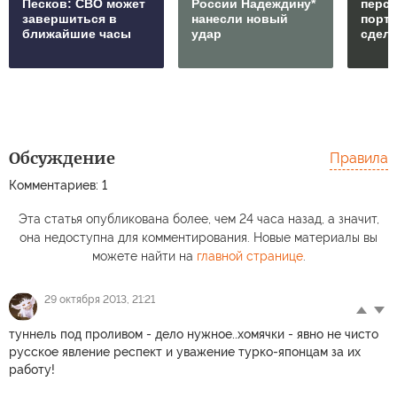
Песков: СВО может
России Надеждину*
перс
завершиться в
нанесли новый
порто
ближайшие часы
удар
сдел
Обсуждение
Правила
Комментариев: 1
Эта статья опубликована более, чем 24 часа назад, а значит,
она недоступна для комментирования. Новые материалы вы
можете найти на
главной странице
.
29 октября 2013, 21:21
туннель под проливом - дело нужное..хомячки - явно не чисто
русское явление респект и уважение турко-японцам за их
работу!