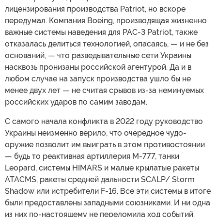
лицензирования производства Patriot, но вскоре
передумал. Компания Boeing, производящая жизненно
важные системы наведения для PAC-3 Patriot, также
отказалась делиться технологией, опасаясь, — и не без
оснований, — что разведывательные сети Украины
насквозь пронизаны российской агентурой. Да и в
любом случае на запуск производства ушло бы не
менее двух лет — не считая срывов из-за неминуемых
российских ударов по самим заводам.
С самого начала конфликта в 2022 году руководство
Украины неизменно верило, что очередное чудо-
оружие позволит им выиграть в этом противостоянии
— будь то реактивная артиллерия M-777, танки
Leopard, системы HIMARS и малые крылатые ракеты
ATACMS, ракеты средней дальности SCALP/ Storm
Shadow или истребители F-16. Все эти системы в итоге
были предоставлены западными союзниками. И ни одна
из них по-настоящему не переломила ход событий.