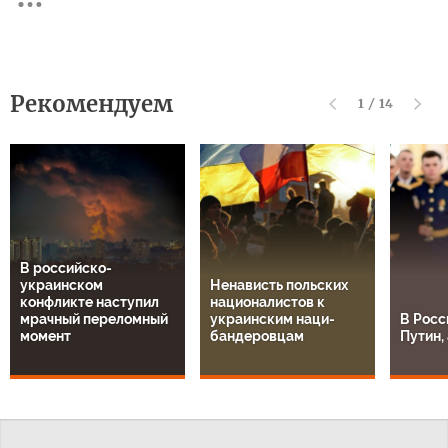
Рекомендуем
1
/
14
В российско-
украинском
Ненависть польских
конфликте наступил
националистов к
мрачный переломный
украинским наци-
В Росс
момент
бандеровцам
Путин, 