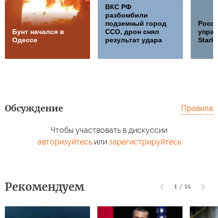
ВКС РФ
разбомбили
подземный город
Росс
Бунт начался в
ССО, дрон снял
управ
Одессе
результат удара
Starli
Обсуждение
Правила
Чтобы участвовать в дискуссии
авторизуйтесь
или
зарегистрируйтесь
Рекомендуем
1
/
14