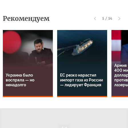
Рекомендуем
1
/
14
Армия
400 м
Украина было
ЕС резко нарастил
доллар
воспряла — но
импорт газа из России
проти
ненадолго
— лидирует Франция
лазер