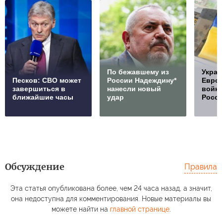
По бежавшему из
Украи
Песков: СВО может
России Надеждину*
Европ
завершиться в
нанесли новый
войну
ближайшие часы
удар
Росс
Обсуждение
Правила
Эта статья опубликована более, чем 24 часа назад, а значит,
она недоступна для комментирования. Новые материалы вы
можете найти на
главной странице
.