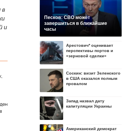
 в
ки
Песков: СВО может
завершиться в ближайшие
й и
часы
Арестович* оценивает
перспективы портов и
«зерновой сделки»
Соскин: визит Зеленского
,
в США оказался полным
провалом
Запад назвал дату
жден
капитуляции Украины
я
Американский демократ