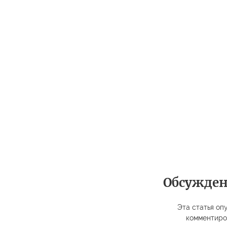
Обсужде
Эта статья опу
комментиро