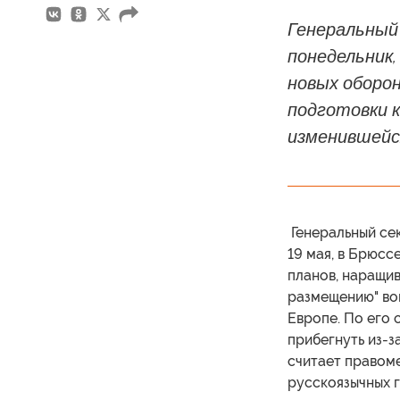
Генеральный
понедельник,
новых оборон
подготовки к
изменившейс
Генеральный се
19 мая, в Брюс
планов, наращив
размещению" вой
Европе. По его 
прибегнуть из-з
считает правом
русскоязычных г