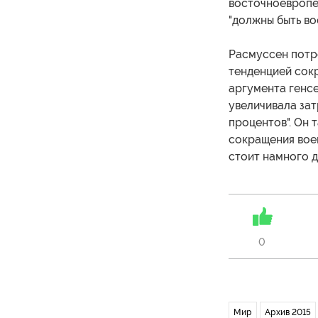
восточноевропей
"должны быть во
Расмуссен потр
тенденцией сокр
аргумента генсе
увеличивала за
процентов". Он 
сокращения вое
стоит намного д
0
Мир
Архив 2015