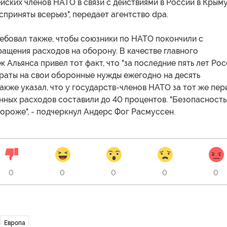
ских членов НАТО в связи с действиями в России в Крым
сприняты всерьез", передает агентство dpa.
ебовал также, чтобы союзники по НАТО покончили с
ащения расходов на оборону. В качестве главного
к Альянса привел тот факт, что "за последние пять лет Ро
траты на свои оборонные нужды ежегодно на десять
также указал, что у государств-членов НАТО за тот же пер
нных расходов составили до 40 процентов. "Безопасность
ороже", - подчеркнул Андерс Фог Расмуссен.
0
0
0
0
0
Европа