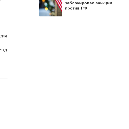
у
заблокировал санкции
против РФ
ссия
иод