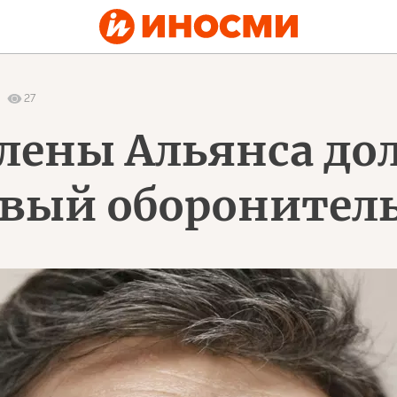
27
Члены Альянса д
овый оборонител