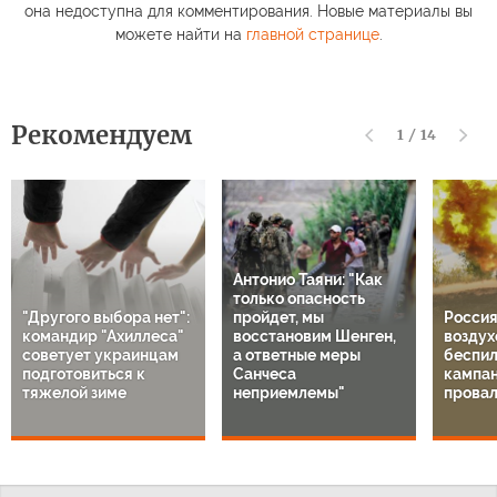
она недоступна для комментирования. Новые материалы вы
можете найти на
главной странице
.
Рекомендуем
1
/
14
Антонио Таяни: "Как
только опасность
"Другого выбора нет":
пройдет, мы
Россия
командир "Ахиллеса"
восстановим Шенген,
воздух
советует украинцам
а ответные меры
беспил
подготовиться к
Санчеса
кампа
тяжелой зиме
неприемлемы"
провал