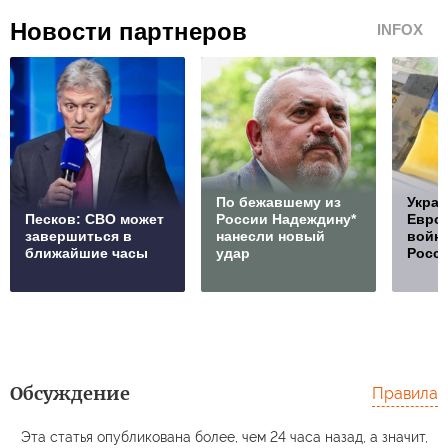
Новости партнеров
INFOX
По бежавшему из
Украи
Песков: СВО может
России Надеждину*
Европ
завершиться в
нанесли новый
войну
ближайшие часы
удар
Росс
Обсуждение
Правила
Эта статья опубликована более, чем 24 часа назад, а значит,