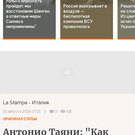
только опасность
пройдет, мы
Россия выигрывает в
Решите
восстановим Шенген,
воздухе —
на сло
а ответные меры
беспилотная
Из цен
Санчеса
кампания ВСУ
исчез 
неприемлемы"
провалилась
Украи
La Stampa
Италия
0
416
10 августа 2026 07:21
ОРИГИНАЛ СТАТЬИ
Антонио Таяни: "Как