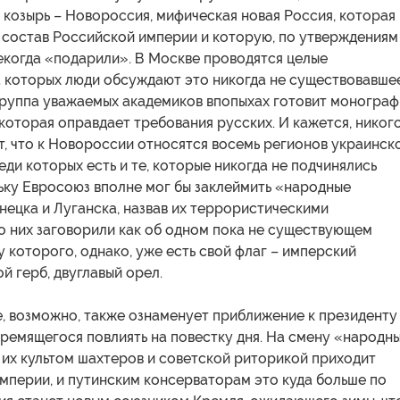
й козырь – Новороссия, мифическая новая Россия, которая
в состав Российской империи и которую, по утверждениям
екогда «подарили». В Москве проводятся целые
а которых люди обсуждают это никогда не существовавше
 группа уважаемых академиков впопыхах готовит моногра
 которая оправдает требования русских. И кажется, никог
т, что к Новороссии относятся восемь регионов украинск
еди которых есть и те, которые никогда не подчинялись
ьку Евросоюз вполне мог бы заклеймить «народные
ецка и Луганска, назвав их террористическими
о них заговорили как об одном пока не существующем
у которого, однако, уже есть свой флаг – имперский
ой герб, двуглавый орел.
, возможно, также ознаменует приближение к президенту
тремящегося повлиять на повестку дня. На смену «народн
 их культом шахтеров и советской риторикой приходит
мперии, и путинским консерваторам это куда больше по