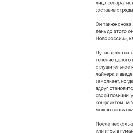
лица сепаратист
заставив отряды
Он также снова 
день до этого о
Новороссии», к
Путин действите
течение целого 
оглушительное м
лайнера и введе
замолкает, когд
вдруг становитс
своей позиции, 
конфликтом на У
можно вновь ока
После нескольк
или игры в гума