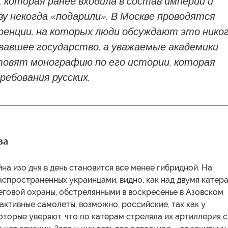
, которая ранее входила в состав империи и
у некогда «подарили». В Москве проводятся
ренции, на которых люди обсуждают это нико
вавшее государство, а уважаемые академики
товят монографию по его истории, которая
ебования русских.
ва
на изо дня в день становится все менее гибридной. На
аспространенных украинцами, видно, как над двумя катер
еговой охраны, обстрелянными в воскресенье в Азовском
активные самолеты, возможно, российские, так как у
оторые уверяют, что по катерам стреляла их артиллерия с