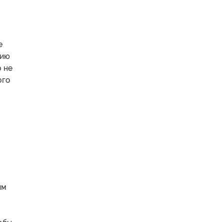
е
фию
о не
ого
ым