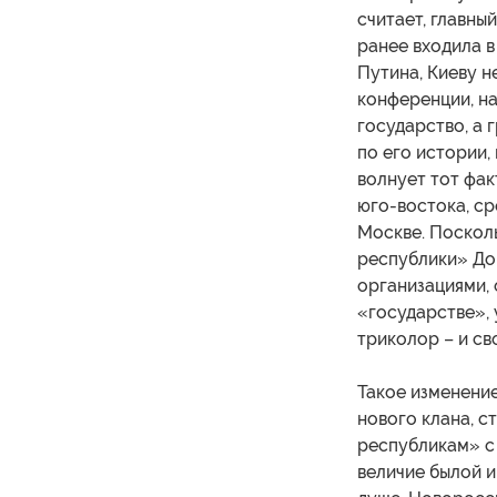
считает, главны
ранее входила 
Путина, Киеву н
конференции, н
государство, а
по его истории,
волнует тот фак
юго-востока, ср
Москве. Поскол
республики» Дон
организациями, 
«государстве», 
триколор – и св
Такое изменение
нового клана, с
республикам» с
величие былой и