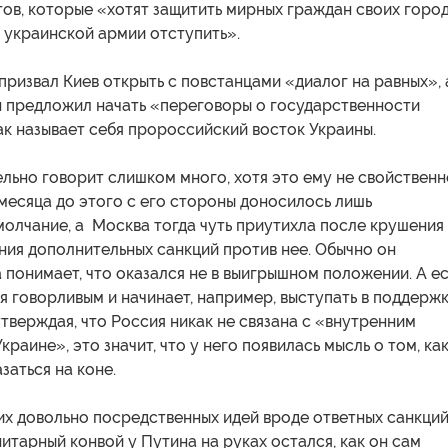
ов, которые «хотят защитить мирных граждан своих город
 украинской армии отступить».
призвал Киев открыть с повстанцами «диалог на равных», 
н предложил начать «переговоры о государственности
ак называет себя пророссийский восток Украины.
льно говорит слишком много, хотя это ему не свойственн
месяца до этого с его стороны доносилось лишь
олчание, а Москва тогда чуть приутихла после крушения
ния дополнительных санкций против нее. Обычно он
а понимает, что оказался не в выигрышном положении. А е
я говорливым и начинает, например, выступать в поддерж
утверждая, что Россия никак не связана с «внутренним
краине», это значит, что у него появилась мысль о том, ка
заться на коне.
их довольно посредственных идей вроде ответных санкци
нитарный конвой у Путина на руках остался, как он сам