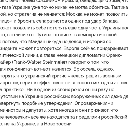
ия станет новым союзником Кремля, ожидающего зимы, чт
 газа Украина уже точно никак не могла обойтись. Тактика
ой, но стратегия не меняется: Москва не может позволить
лицо» и бросить сепаратистов одних под удар Запада.
ожет позволить себе потерять еще одну часть Украины по
то, в отличие от Путина, он живет в демократической
е потому что Майдан никуда не делся, и история со
зидента может повториться. Европа сейчас придерживае
литической линии, а глава немецкой дипломатии Франк-
йер (Frank-Walter Steinmeier) говорит о том, что
ия конфликта» вот-вот начнется. Брюссель, однако,
орять, что украинский кризис «нельзя решить военным
напротив, верит в эффективность военного метода и актив
а практике. Ни в одной из своих речей он ни разу не
сутствии на Украине российских вооруженных сил даже д
ровергнуть подобные утверждения. Опровержениями
министры и депутаты, хотя иногда и они признают, что
е человечки» все же находятся за пределами российский
а, не на Украине, а в Новороссии.