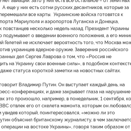
 нет авиации. Зато у них есть все остальное – от зенитных
. А еще у них есть сотни русских десантников, которые за
перемешали все карты. Украинские войска готовятся к
 порта Мариуполя и аэропортов Луганска и Донецка,
к повстанцев несколько недель назад. Президент Украины
 подумывает о введении военного положения, а его мини
 Гелетей не исключает вероятность того, что Москва мо
ротив украинцев ядерное оружие. Заверения российского
анных дел Сергея Лаврова о том, что «Россия не
ить на Украину свои военные силы», в подобном контекст
даже статуса короткой заметки на новостных сайтах.
говорит Владимир Путин. Он выступает каждый день, на
ресс-конференциях, и даже закрывает глаза на нарушение
ак это произошло, например, в понедельник, 1 сентября, к
BC отвлек его от скелета мамонта, которым он любовалс
 и увидев который, поинтересовался, «можно ли это
утин объяснил британскому журналисту, в чем заключает
операции на востоке Украины», говоря таким образом от