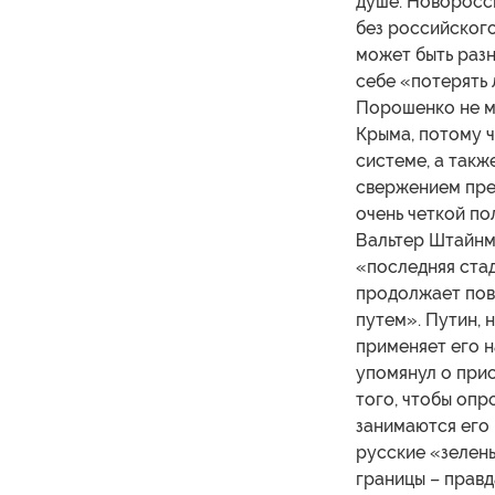
душе. Новоросс
без российского
может быть разн
себе «потерять 
Порошенко не м
Крыма, потому ч
системе, а такж
свержением пре
очень четкой по
Вальтер Штайнма
«последняя стад
продолжает повт
путем». Путин, 
применяет его н
упомянул о при
того, чтобы оп
занимаются его 
русские «зелены
границы – правд