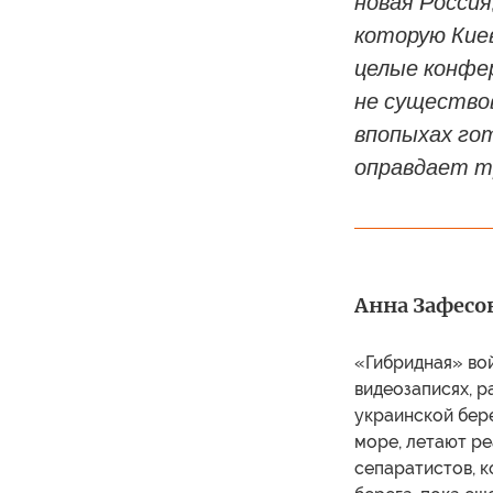
новая Россия
которую Киев
целые конфе
не существо
впопыхах го
оправдает тр
Анна Зафесо
«Гибридная» вой
видеозаписях, р
украинской бер
море, летают ре
сепаратистов, к