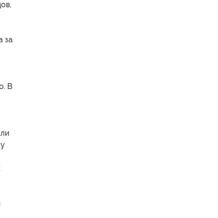
ов,
а за
о. В
сли
ку
к
й