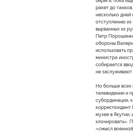
берега, пока еще
ракет до танков
несколько дней 
отступлению из
вырванных из ру
Петр Порошенко
обороны Валерий
использовать п
министра иностр
собирается ввод
не заслуживают 
Но больше всех 
телевидении и п
субординации, к
корреспондент B
музее в Якутии,
клонировать». П
«смысл военной 