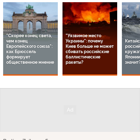
"Скорее конец света,
"Уязвимое место
чем конец
Украины": почему
Китайс
Европейского союза":
Киев больше не может
россий
как Брюссель
сбивать российские
кружат
формирует
баллистические
Японии
общественное мнение
ракеты?
значит