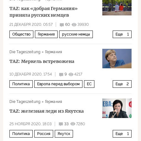
Северный поток — 2
TAZ: как «добрая Германия»
приняла русских немцев
21 ДЕКАБРЯ 2020, 05:57
60
39930
Общество
Германия
русские немцы
Еще
1
эмиграция
Die Tageszeitung
Германия
TAZ: Меркель встревожена
10 ДЕКАБРЯ 2020, 17:54
9
4217
Политика
Европа перед выбором
ЕС
Еще
2
разногласия
саммит
Die Tageszeitung
Германия
TAZ: железная леди из Якутска
25 НОЯБРЯ 2020, 18:03
33
7280
Политика
Россия
Якутск
Еще
1