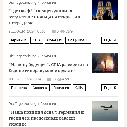
Die Tageszeitung
Германия
"Где Олаф?" Немцев удивило
отсутствие Шольца на открытии
Нотр-Дама
9 ДЕКАБРЯ 2024, 05:16
8
5179
Германия
США
Франция
Олаф Шольц
Еще
4
Дональд Трамп
Эммануэль Макрон
Die Tageszeitung
Германия
Volkswagen
Политика
"На кону будущее". США разместят в
Европе гиперзвуковое оружие
11 ИЮЛЯ 2024, 21:14
18
4720
Политика
Украина
Германия
США
Еще
5
Джо Байден
Владимир Зеленский
Die Tageszeitung
Германия
Дональд Трамп
НАТО
F-16
"Наша позиция ясна": Германия и
Греция не предоставят ракеты
Украине