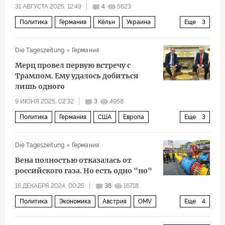
31 АВГУСТА 2025, 12:49
4
5623
Политика
Германия
Кёльн
Украина
Еще
3
Марк Рютте
Rheinmetall
НАТО
Die Tageszeitung
Германия
Мерц провел первую встречу с
Трампом. Ему удалось добиться
лишь одного
9 ИЮНЯ 2025, 02:32
3
4958
Политика
Германия
США
Европа
Еще
3
Дональд Трамп
Фридрих Мерц
Die Tageszeitung
Германия
Ангела Меркель
Вена полностью отказалась от
российского газа. Но есть одно "но"
16 ДЕКАБРЯ 2024, 00:25
38
16718
Политика
Экономика
Австрия
OMV
Еще
4
Газпром
Украина
Россия
ЕС