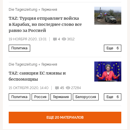
Сардана Авксентьева
Die Tageszeitung
Германия
TAZ: Турция отправляет войска
в Карабах, но последнее слово все
равно за Россией
19 НОЯБРЯ 2020, 13:01
4
3612
Политика
Еще
6
Нагорный Карабах: черная осень 2020 года
Die Tageszeitung
Германия
Азербайджан
Армения
Нагорный Карабах
TAZ: санкции ЕС лживы и
Турция
Россия
беспомощны
15 ОКТЯБРЯ 2020, 14:40
45
27284
Политика
Россия
Германия
Белоруссия
Еще
6
Алексей Навальный
Александр Лукашенко
Хайко Маас
ЕС
санкции
Санкции: кто кого
ЕЩЕ 20 МАТЕРИАЛОВ