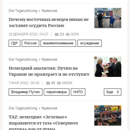
Политика
Die Tageszeitung
Германия
Почему восточных немцев никак не
заставят осудить Россию
19 ДЕКАБРЯ 2022, 04:27
23
9258
ГДР
Россия
взаимопонимание
осуждение
Die Tageszeitung
Германия
Немецкий аналитик: Путин на
Украине не проиграет и не отступит
7 МАЯ 2022, 00:42
45
58296
Владимир Путин
переговоры
НАТО
Еще
3
нейтралитет
Украина
Финляндия
Die Tageszeitung
Германия
TAZ: немецкие «Зеленые»
шарахаются от газа «Северного
потока» как от чумы