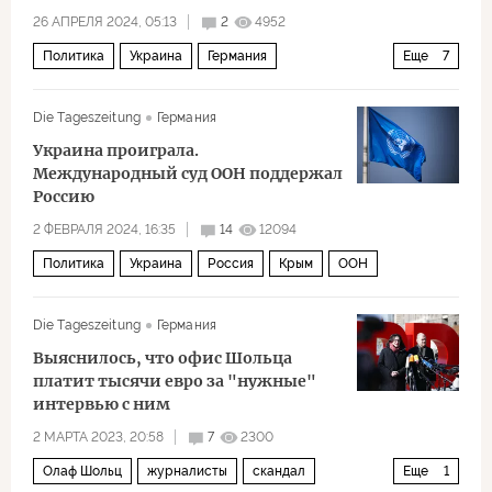
26 АПРЕЛЯ 2024, 05:13
2
4952
Политика
Украина
Германия
Еще
7
Великобритания
Олаф Шольц
Зеленые
ЕС
Die Tageszeitung
Германия
НАТО
С-300
Риши Сунак
Украина проиграла.
Международный суд ООН поддержал
Россию
2 ФЕВРАЛЯ 2024, 16:35
14
12094
Политика
Украина
Россия
Крым
ООН
Die Tageszeitung
Германия
Выяснилось, что офис Шольца
платит тысячи евро за "нужные"
интервью с ним
2 МАРТА 2023, 20:58
7
2300
Олаф Шольц
журналисты
скандал
Еще
1