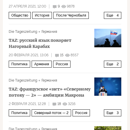
27 АПРЕЛЯ 2021, 12:00
9
9878
Общество
История
После Чернобыля
Еще
4
Украина
Чернобыль
КГБ
Die Tageszeitung
Германия
авария на Чернобыльской АЭС
TAZ: русский язык покоряет
Нагорный Карабах
20 ФЕВРАЛЯ 2021, 13:06
15
8557
Политика
Армения
Россия
Еще
2
Нагорный Карабах
русский язык
Die Tageszeitung
Германия
TAZ: французское «нет» «Северному
потоку — 2» — амбиции Макрона
2 ФЕВРАЛЯ 2021, 12:28
18
3216
Политика
Северный поток — 2
Россия
Еще
3
Франция
Эммануэль Макрон
Die Tageszeitung
Германия