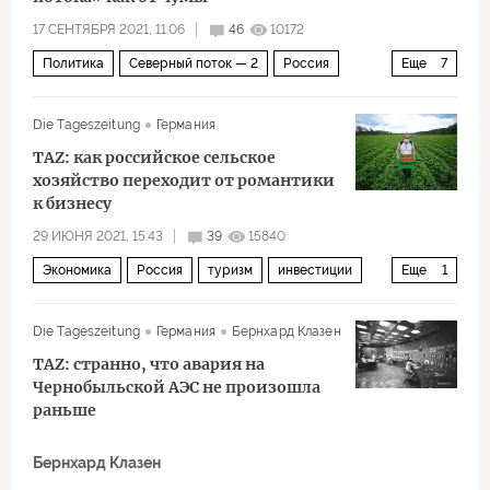
17 СЕНТЯБРЯ 2021, 11:06
46
10172
Политика
Северный поток — 2
Россия
Еще
7
Германия
Зеленые
газ
экология
Die Tageszeitung
Германия
газопровод
разрешение
TAZ: как российское сельское
экологическое разрешение
хозяйство переходит от романтики
к бизнесу
29 ИЮНЯ 2021, 15:43
39
15840
Экономика
Россия
туризм
инвестиции
Еще
1
сельское хозяйство
Die Tageszeitung
Германия
Бернхард Клазен
TAZ: странно, что авария на
Чернобыльской АЭС не произошла
раньше
Бернхард Клазен