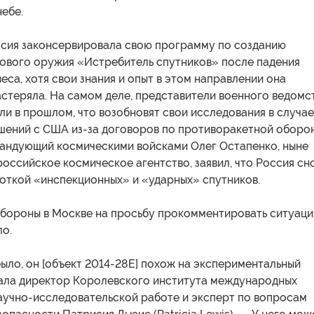
ебе.
сия законсервировала свою программу по созданию
ового оружия «Истребитель спутников» после падения
еса, хотя свои знания и опыт в этом направлении она
стеряла. На самом деле, представители военного ведомс
ли в прошлом, что возобновят свои исследования в случае
шений с США из-за договоров по противоракетной оборон
мандующий космическими войсками Олег Остапенко, ныне
оссийское космическое агентство, заявил, что Россия сн
боткой «инспекционных» и «ударных» спутников.
бороны в Москве на просьбу прокомментировать ситуац
ло.
было, он [объект 2014-28E] похож на экспериментальный
зала директор Королевского института международных
аучно-исследовательской работе и эксперт по вопросам