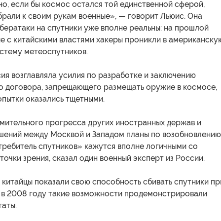
о, если бы космос остался той единственной сферой,
рали к своим рукам военные», — говорит Льюис. Она
ибератаки на спутники уже вполне реальны: на прошлой
ые с китайскими властями хакеры проникли в американску
стему метеоспутников.
ия возглавляла усилия по разработке и заключению
 договора, запрещающего размещать оружие в космосе,
опытки оказались тщетными.
емительного прогресса других иностранных держав и
шений между Москвой и Западом планы по возобновлению
ребитель спутников» кажутся вполне логичными со
точки зрения, сказал один военный эксперт из России.
 китайцы показали свою способность сбивать спутники пр
а в 2008 году такие возможности продемонстрировали
аты.