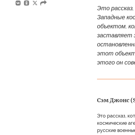
Это рассказ,
Западные ко
объектом, к
заставляет 
остановленн
этот объект 
этого он со
Сэм Джонс (S
Это рассказ, ко
космические аге
русские военные