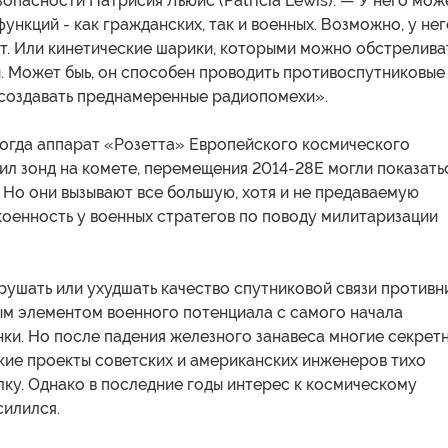
опасности Патрисия Льюис (Patricia Lewis). — У него мож
функций - как гражданских, так и военных. Возможно, у не
ат. Или кинетические шарики, которыми можно обстрелива
. Может быь, он способен проводить противоспутниковые
 создавать преднамеренные радиопомехи».
когда аппарат «Розетта» Европейского космического
ил зонд на комете, перемещения 2014-28E могли показать
Но они вызывают все большую, хотя и не предаваемую
коенность у военных стратегов по поводу милитаризации
ушать или ухудшать качество спутниковой связи противн
ым элементом военного потенциала с самого начала
ки. Но после падения железного занавеса многие секрет
кие проекты советских и американских инженеров тихо
ку. Однако в последние годы интерес к космическому
силился.