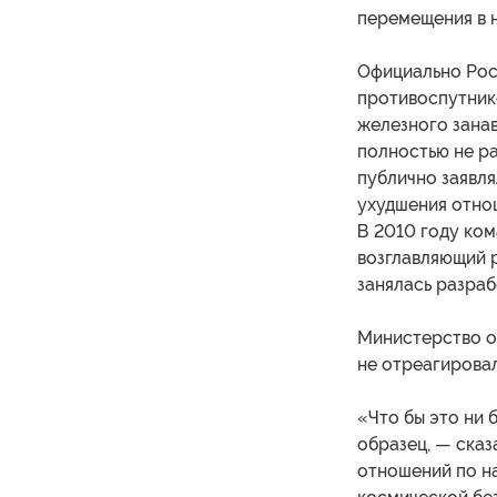
перемещения в н
Официально Рос
противоспутник
железного занав
полностью не ра
публично заявля
ухудшения отно
В 2010 году ко
возглавляющий р
занялась разра
Министерство о
не отреагирова
«Что бы это ни 
образец, — ска
отношений по н