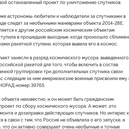
свой остановленный проект по уничтожению спутников.
емя астрономы-любители и наблюдатели за спутниками в
аде следят за необычными маневрами объекта 2014-28E,
ляется к другим российским космическим объектам.
ступила в прошедшие выходные, когда произошло сближен
ками ракетной ступени, которая вывела его в космос.
ъект занесли в разряд космического мусора, выведенного
оссийской ракетой для того, чтобы включить в состав
енной группировки три дополнительных спутника связи
ас следящие за ним американские военные присвоили ему
НОРАД номер 39765.
объекта неизвестно, и он может быть гражданским.
проект по сбору космического мусора. А может, это
монта и дозаправки действующих спутников. Но интерес к
 в связи с тем, что Россия не объявляла о его запуске, а
о, что он активно совершает очень необычные и точные