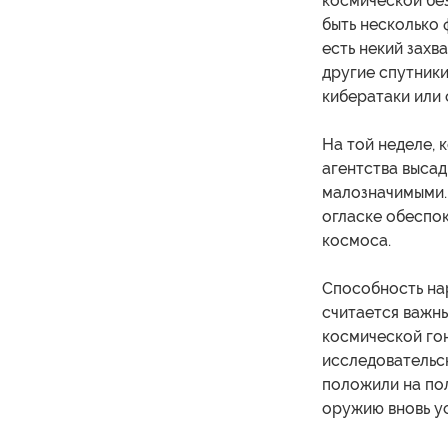
космической без
быть несколько 
есть некий захв
другие спутники
кибератаки или
На той неделе, 
агентства высад
малозначимыми. 
огласке обеспо
космоса.
Способность нар
считается важн
космической гон
исследовательс
положили на пол
оружию вновь у