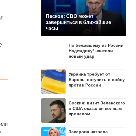
м
Песков: СВО может
завершиться в ближайшие
часы
е
По бежавшему из России
Надеждину* нанесли
новый удар
Украина требует от
Европы вступить в войну
против России
Соскин: визит Зеленского
в США оказался полным
провалом
тили
ь
Захарова назвала