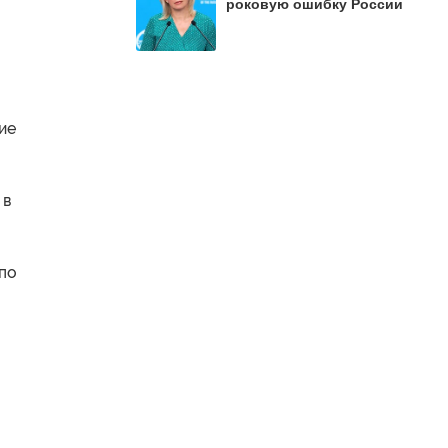
роковую ошибку России
ие
 в
 по