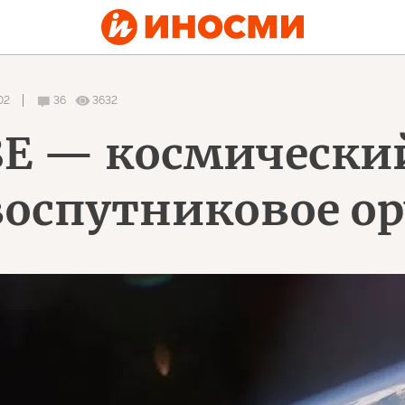
02
36
3632
8E — космически
воспутниковое о