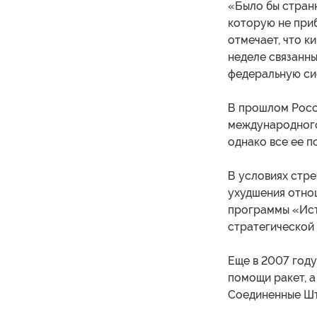
«Было бы странн
которую не приб
отмечает, что к
неделе связанн
федеральную си
В прошлом Росс
международного
однако все ее п
В условиях стр
ухудшения отно
программы «Ист
стратегической 
Еще в 2007 году
помощи ракет, 
Соединенные Шт