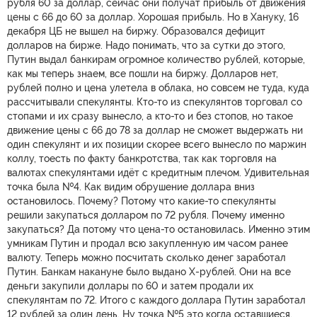
рубля 60 за доллар, сейчас они получат прибыль от движения
цены с 66 до 60 за доллар. Хорошая прибыль. Но в Хануку, 16
декабря ЦБ не вышел на биржу. Образовался дефицит
долларов на бирже. Надо понимать, что за сутки до этого,
Путин выдал банкирам огромное количество рублей, которые,
как мы теперь знаем, все пошли на биржу. Долларов нет,
рублей полно и цена улетела в облака, но совсем не туда, куда
рассчитывали спекулянты. Кто-то из спекулянтов торговал со
стопами и их сразу вынесло, а кто-то и без стопов, но такое
движение цены с 66 до 78 за доллар не сможет выдержать ни
один спекулянт и их позиции скорее всего вынесло по маржин
коллу, тоесть по факту банкротства, так как торговля на
валютах спекулянтами идёт с кредитным плечом. Удивительная
точка была №4. Как видим обрушение доллара вниз
остановилось. Почему? Потому что какие-то спекулянты
решили закупаться долларом по 72 рубля. Почему именно
закупаться? Да потому что цена-то остановилась. Именно этим
умникам Путин и продал всю закупленную им часом ранее
валюту. Теперь можно посчитать сколько денег заработал
Путин. Банкам накануне было выдано Х-рублей. Они на все
деньги закупили доллары по 60 и затем продали их
спекулянтам по 72. Итого с каждого доллара Путин заработал
12 рублей за один день. Ну точка №5 это когда оставшиеся,