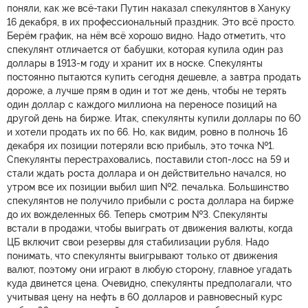
поняли, как же всё-таки Путин наказал спекулянтов в Хануку
16 декабря, в их профессиональный праздник. Это всё просто.
Берём график, на нём всё хорошо видно. Надо отметить, что
спекулянт отличается от бабушки, которая купила один раз
доллары в 1913-м году и хранит их в носке. Спекулянты
постоянно пытаются купить сегодня дешевле, а завтра продать
дороже, а лучше прям в один и тот же день, чтобы не терять
один доллар с каждого миллиона на переносе позиций на
другой день на бирже. Итак, спекулянты купили доллары по 60
и хотели продать их по 66. Но, как видим, ровно в полночь 16
декабря их позиции потеряли всю прибыль, это точка №1.
Спекулянты перестраховались, поставили стоп-лосс на 59 и
стали ждать роста доллара и он действительно начался, но
утром все их позиции выбил шип №2. печалька. Большинство
спекулянтов не получило прибыли с роста доллара на бирже
до их вожделенных 66. Теперь смотрим №3. Спекулянты
встали в продажи, чтобы выиграть от движения валюты, когда
ЦБ включит свои резервы для стабилизации рубля. Надо
понимать, что спекулянты выигрывают только от движения
валют, поэтому они играют в любую сторону, главное угадать
куда двинется цена. Очевидно, спекулянты предполагали, что
учитывая цену на нефть в 60 долларов и равновесный курс