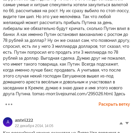
самые умные и хитрые спекулянты хотели закупиться валютой
по 66, рассчитывая на рост. Ну их сразу выбило по стоп-лоссу,
видите там шип. Но это уже мелочёвка. Так что любой
желающий может рассчитать прибыль Путина за день,
либералы же обязательно будут кричать, сколько Путин влил в
банки. А как именно Путин остановил вакханалию с ростом до
78 рублей за доллар? Ну он же сказал сам, что позвонил другу,
спросил, есть ли у него 3 миллиарда долларов, тот сказал, что
есть. Путин попросил его продать эти 3 миллиарда по 78
рублей за доллар. Выгодная сделка. Думаю друг не пожалел,
что имеет такого товарища, как Путин. Всегда подскажет,
когда именно лучше бакс продавать. А учитывая, что после
этого случая некий господин Евтушенков вышел из-под
домашнего ареста весёлым и довольным и участвовал в
заседании в Кремле, думаю я знаю даже и имя этого нового
друга Путина. tomas-morr.livejournal.com/295026.html Здесь
Раскрыть ветку
antei222
A
22 декабря 2014, 14:05
Как российский кризис скажется на Литве Что повлияет в