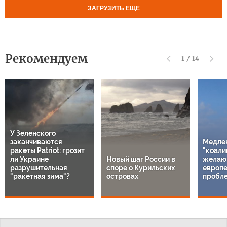
ЗАГРУЗИТЬ ЕЩЕ
Рекомендуем
1
/
14
У Зеленского
заканчиваются
Медле
ракеты Patriot: грозит
"коали
ли Украине
Новый шаг России в
желаю
разрушительная
споре о Курильских
европе
"ракетная зима"?
островах
пробл