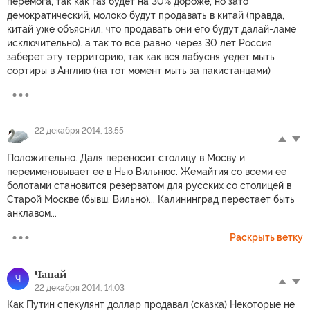
перемога, так как газ будет на 30% дороже, но зато
демократический, молоко будут продавать в китай (правда,
китай уже объяснил, что продавать они его будут далай-ламе
исключительно). а так то все равно, через 30 лет Россия
заберет эту территорию, так как вся лабусня уедет мыть
сортиры в Англию (на тот момент мыть за пакистанцами)
22 декабря 2014, 13:55
Положительно. Даля переносит столицу в Мосву и
переименовывает ее в Нью Вильнюс. Жемайтия со всеми ее
болотами становится резерватом для русских со столицей в
Старой Москве (бывш. Вильно)... Калининград перестает быть
анклавом...
Раскрыть ветку
Чапай
Ч
22 декабря 2014, 14:03
Как Путин спекулянт доллар продавал (сказка) Некоторые не