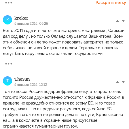
Раскрыть ветку
kreker
K
5 января 2015, 09:25
Вот с 2011 года и тянется эта история с мистралями , Саркози
дал ход делу , но только Олланд слушается Вашингтона. Всем
этим обменом он легко может подорвать авторитет не только
себе лично , но и всей стране в целом. Торговые отношения
могут быть нарушены с остальными государствами.
TheSun
T
5 января 2015, 10:12
То что посол России подарил франции елку, это просто знак
того,что Россия дружественно относится к Франции. Россия в
прицепе не враждебно относится ко всему ЕС, и го товар
сотрудничать, но в пределах разумного, ведь сейчас ЕС
требует того что мы не должны делать по сути, Крым законно
наш, а в конфликте в Украине, наше присутствие
ограничивается гуманитарным грузом.