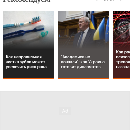
Как ра
Как неправильная
"Академиев не
психоп
чистка зубов может
кончали": как Украина
тревож
увеличить риск рака
готовит дипломатов
назвал