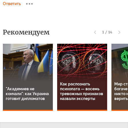
9 августа, 08:17
Просто люди, которые лучше чистят зубы, чаще всего и лучше
следят за здоровьем и ходят регулярно к врачу. А врачи имеют
привычку, за ваши деньги, находить такие болезни, о которых
вы и не подозревали. Ранняя диагностика и раннее лечение
приводят к более лучшим результатам выживаемости, чем
вскрытие.
Ответить
kebat shov
9 августа, 10:03
а в чем смысль жить до глкбокой старости, когда не узнаешь
родныз и без памперса никак, лучше уйти здором теле и уме
Ответить
Рекомендуем
1
/
14