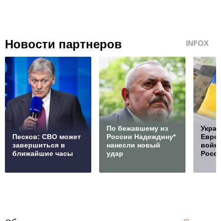
Новости партнеров
INFOX
По бежавшему из
Украи
Песков: СВО может
России Надеждину*
Европ
завершиться в
нанесли новый
войну
ближайшие часы
удар
Росс