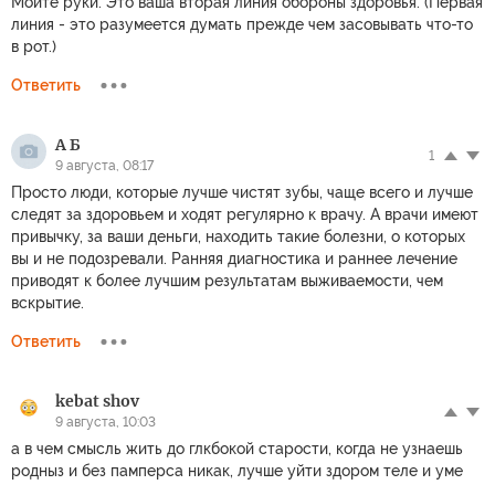
Обсуждение
Правила
Комментариев: 3
Чтобы участвовать в дискуссии
авторизуйтесь
или
зарегистрируйтесь
jadefalcon
9 августа, 08:00
Мойте руки. Это ваша вторая линия обороны здоровья. (Первая
линия - это разумеется думать прежде чем засовывать что-то
в рот.)
Ответить
А Б
1