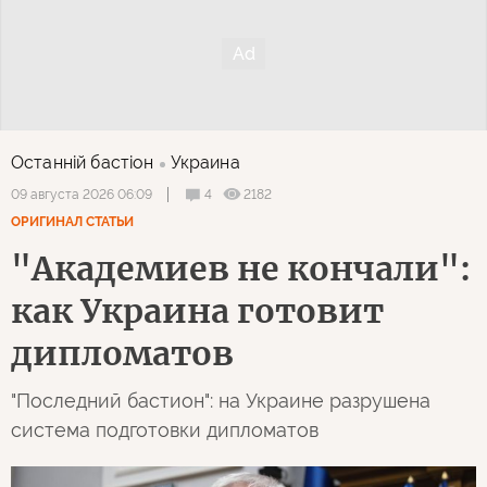
Как распознать
Мир ст
"Академиев не
психопата — восемь
богаче
кончали": как Украина
тревожных признаков
никто н
готовит дипломатов
назвали эксперты
верить