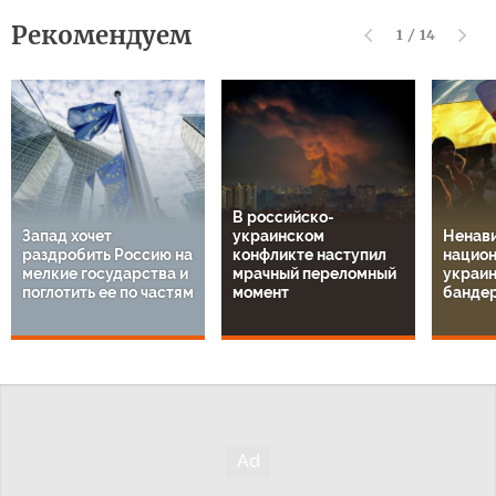
Рекомендуем
1
/
14
В российско-
Запад хочет
украинском
Ненави
раздробить Россию на
конфликте наступил
национ
мелкие государства и
мрачный переломный
украин
поглотить ее по частям
момент
банде