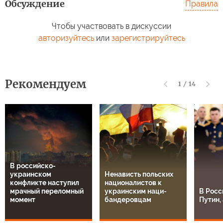
Обсуждение
Правила
Чтобы участвовать в дискуссии
авторизуйтесь
или
зарегистрируйтесь
Рекомендуем
1
/
14
В российско-
украинском
Ненависть польских
конфликте наступил
националистов к
мрачный переломный
украинским наци-
В Росс
момент
бандеровцам
Путин, 