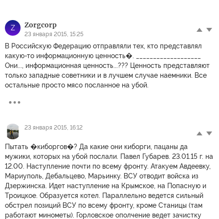
Zorgcorp
Z
23 января 2015, 15:25
В Российскую Федерацию отправляли тех, кто представлял
какую-то информационную ценность�. ___________________
Они..., информационная ценность...??? Ценность представляют
только западные советники и в лучшем случае наемники. Все
остальные просто мясо посланное на убой.
23 января 2015, 16:12
Пытать �киборгов�? Да какие они киборги, пацаны да
мужики, которых на убой послали. Павел Губарев. 23.01.15 г. на
12.00. Наступление почти по всему фронту. Атакуем Авдеевку,
Мариуполь, Дебальцево, Марьинку. ВСУ отводит войска из
Дзержинска. Идет наступление на Крымское, на Попасную и
Троицкое. Образуется котел. Параллельно ведется сильный
обстрел позиций ВСУ по всему фронту, кроме Станицы (там
работают минометы). Горловское ополчение ведет зачистку