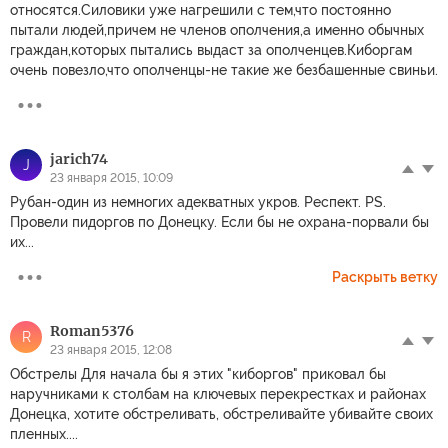
относятся.Силовики уже нагрешили с тем,что постоянно
пытали людей,причем не членов ополчения,а именно обычных
граждан,которых пытались выдаст за ополченцев.Киборгам
очень повезло,что ополченцы-не такие же безбашенные свиньи.
jarich74
J
23 января 2015, 10:09
Рубан-один из немногих адекватных укров. Респект. PS.
Провели пидоргов по Донецку. Если бы не охрана-порвали бы
их...
Раскрыть ветку
Roman5376
R
23 января 2015, 12:08
Обстрелы Для начала бы я этих "киборгов" приковал бы
наручниками к столбам на ключевых перекрестках и районах
Донецка, хотите обстреливать, обстреливайте убивайте своих
пленных....